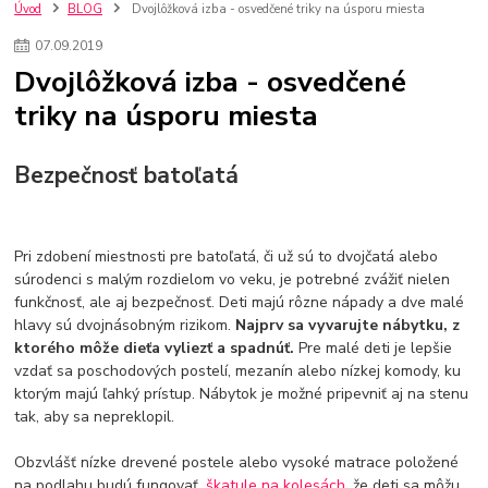
kuchynské batérie sagittarius
kuchynské batérie
vodovodné batérie
Úvod
BLOG
Dvojlôžková izba - osvedčené triky na úsporu miesta
vodovodné batérie do kuchyne
kuchynské drezy nerezové
07
.
09
.
2019
kuchynské drezy sety
kuchynské drezy so skrinkou
drezy
Dvojlôžková izba - osvedčené
kúpelňové batérie
vodovodné batérie do kúpelne
kuchynske
drez
triky na úsporu miesta
bidetové batérie
vaňové batérie
sprchové batérie
vodovodné batérie blanco
vodovodné batérie do steny
vodovodné batérie grohe
kúpelňa v podkroví
moderná kúpelňa
Bezpečnosť batoľatá
Umývadlá
Rohové umývadlá
Zlaté umývadlá
Zápustné umývadlá
sprchový záves
vodovodná batéria
čierna kúpelňová batéria
vaňa retro
voľne stojaca vaňa
Pri zdobení miestnosti pre batoľatá, či už sú to dvojčatá alebo
retro kúpeľne
Nákup tovaru pre firmy bez DPH
Bez DPH
súrodenci s malým rozdielom vo veku, je potrebné zvážiť nielen
Ako znížiť náklady
Ako znížiť náklady na firmu
szco nakup bez dph
funkčnosť, ale aj bezpečnosť. Deti majú rôzne nápady a dve malé
szco nakup bez dph nakupovanie na firmu bez dph
nákup bez dph v eu ň
hlavy sú dvojnásobným rizikom.
Najprv sa vyvarujte nábytku, z
ktorého môže dieťa vyliezť a spadnúť.
Pre malé deti je lepšie
vzdať sa poschodových postelí, mezanín alebo nízkej komody, ku
ktorým majú ľahký prístup. Nábytok je možné pripevniť aj na stenu
tak, aby sa nepreklopil.
Obzvlášť nízke drevené postele alebo vysoké matrace položené
na podlahu budú fungovať.
škatule na kolesách
, že deti sa môžu