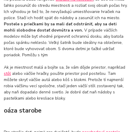
ľahko posunúť do stredu miestnosti a rozliať svoj obsah počas hry.
Ich výhodou je tiež to, že nevyžadujú umiestňovanie hračiek na
police. Stačí ich hodiť späť do nádoby a zasunúť ich na miesto.
Postele s priečkami by sa mali dať odstrániť, aby sa deti
mohli slobodne dostať dovnútra a von.
V prípade väčších
modelov môže byť vhodné pripevniť ochrannú dosku, aby batoľa
počas spánku nekleslo. Veľký šatník bude ideálny na oblečenie,
ktoré bude vyhovovať obom. S dvoma deťmi je ťažké udržať
poriadok. Pomôžu s tým
Ak je miestnosť malá a bojíte sa, že vám dôjde priestor, napríklad
stôl
alebo väčšie hračky, použite priestor pod posteľou. Tam
môžete skryť väčšie autá alebo kôš s blokmi. Pretože tí najmenší
robia väčšinu vecí spoločne, stačí jeden väčší stôl zostavený tak,
aby naň dopadalo denné svetlo. Je dobré dať naň nádoby s
pastelkami alebo kresliace bloky.
oáza starobe