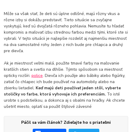
Môže sa však stať, že deti sú úplne odlišné, majú rôzny vkus a
rôzne izby si dokážu predstaviť. Tieto situácie sa zvyčajne
vyskytujú, keď sú dvojčatá rôzneho pohlavia. Nemusíte tu hľadať
kompromis a maľovať izbu strednou farbou medzi tými, ktoré ste si
vybrali. V tejto situácii je najlepšie rozdeliť aj najmenšiu miestnosť
na dva samostatné rohy. Jeden z nich bude pre chlapca a druhý
pre dievča.
Ak je miestnosť veľmi malá, použite tmavé farby na maľovanie
kratších stien a svetlo na dlhšie. Týmto spôsobom sa miestnosť
opticky rozšíri.
police
. Dievča ich použije ako bábiky alebo figúrky,
zatiaľ čo chlapec ich bude používať na automobily alebo na
zbierku lietadiel.
Keď majú deti používať jeden stôl, vyberte
stoličky vo farbe, ktorá vyhovuje ich preferenciám.
To isté
urobte s podstielkou, a dokonca aj s obalmi na hračky. Ak chcete
ušetriť miesto, oplatí sa použiť štýlové závesné
Páčil sa vám článok? Zdieľajte ho s priateľmi