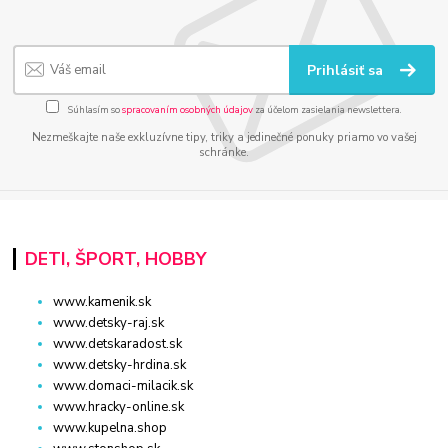
Prihlásiť sa
Súhlasím so
spracovaním osobných údajov
za účelom zasielania newslettera.
Nezmeškajte naše exkluzívne tipy, triky a jedinečné ponuky priamo vo vašej
schránke.
DETI, ŠPORT, HOBBY
www.kamenik.sk
www.detsky-raj.sk
www.detskaradost.sk
www.detsky-hrdina.sk
www.domaci-milacik.sk
www.hracky-online.sk
www.kupelna.shop