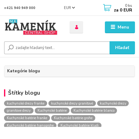
0
ks
EUR
+421 940 949 000
za
0 EUR
Menu
Hľadať
Kategórie blogu
Štítky blogu
kuchynské drezy franke
kuchynské drezy granitové
kuchynské drezy
granitove drezy
Kuchynské batérie
Kuchynské batérie blanco
Kuchynské batérie franke
Kuchynské batérie grohe
Kuchynské batérie hansgrohe
Kuchynské batérie kludi
kuchynské batérie nástenné
kuchynské batérie obi