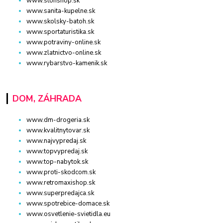
www.stonshop.sk
www.sanita-kupelne.sk
www.skolsky-batoh.sk
www.sportaturistika.sk
www.potraviny-online.sk
www.zlatnictvo-online.sk
www.rybarstvo-kamenik.sk
DOM, ZÁHRADA
www.dm-drogeria.sk
www.kvalitnytovar.sk
www.najvypredaj.sk
www.topvypredaj.sk
www.top-nabytok.sk
www.proti-skodcom.sk
www.retromaxishop.sk
www.superpredajca.sk
www.spotrebice-domace.sk
www.osvetlenie-svietidla.eu