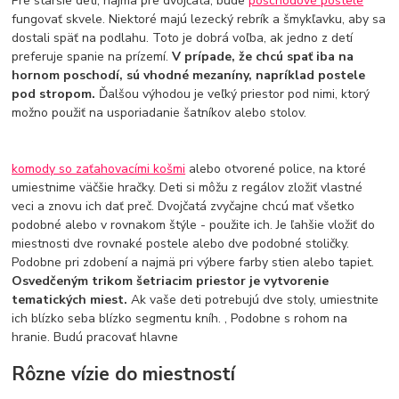
Pre staršie deti, najmä pre dvojčatá, bude
poschodové postele
fungovať skvele. Niektoré majú lezecký rebrík a šmykľavku, aby sa
dostali späť na podlahu. Toto je dobrá voľba, ak jedno z detí
preferuje spanie na prízemí.
V prípade, že chcú spať iba na
hornom poschodí, sú vhodné mezaníny, napríklad postele
pod stropom.
Ďalšou výhodou je veľký priestor pod nimi, ktorý
možno použiť na usporiadanie šatníkov alebo stolov.
komody so zaťahovacími košmi
alebo otvorené police, na ktoré
umiestnime väčšie hračky. Deti si môžu z regálov zložiť vlastné
veci a znovu ich dať preč. Dvojčatá zvyčajne chcú mať všetko
podobné alebo v rovnakom štýle - použite ich. Je ľahšie vložiť do
miestnosti dve rovnaké postele alebo dve podobné stoličky.
Podobne pri zdobení a najmä pri výbere farby stien alebo tapiet.
Osvedčeným trikom šetriacim priestor je vytvorenie
tematických miest.
Ak vaše deti potrebujú dve stoly, umiestnite
ich blízko seba blízko segmentu kníh. , Podobne s rohom na
hranie. Budú pracovať hlavne
Rôzne vízie do miestností