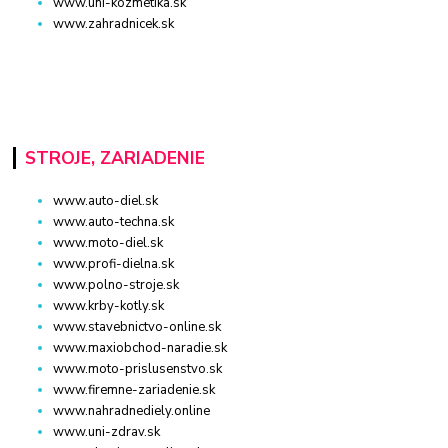
www.uni-kozmetika.sk
www.zahradnicek.sk
STROJE, ZARIADENIE
www.auto-diel.sk
www.auto-techna.sk
www.moto-diel.sk
www.profi-dielna.sk
www.polno-stroje.sk
www.krby-kotly.sk
www.stavebnictvo-online.sk
www.maxiobchod-naradie.sk
www.moto-prislusenstvo.sk
www.firemne-zariadenie.sk
www.nahradnediely.online
www.uni-zdrav.sk