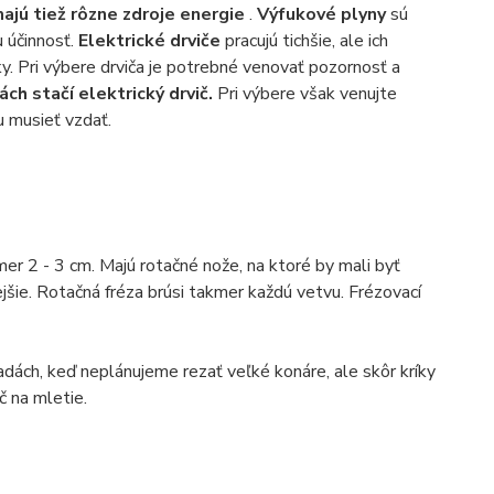
majú tiež rôzne zdroje energie
.
Výfukové plyny
sú
u účinnosť.
Elektrické drviče
pracujú tichšie, ale ich
y. Pri výbere drviča je potrebné venovať pozornosť a
h stačí elektrický drvič.
Pri výbere však venujte
u musieť vzdať.
er 2 - 3 cm. Majú rotačné nože, na ktoré by mali byť
jšie. Rotačná fréza brúsi takmer každú vetvu. Frézovací
dách, keď neplánujeme rezať veľké konáre, ale skôr kríky
č na mletie.