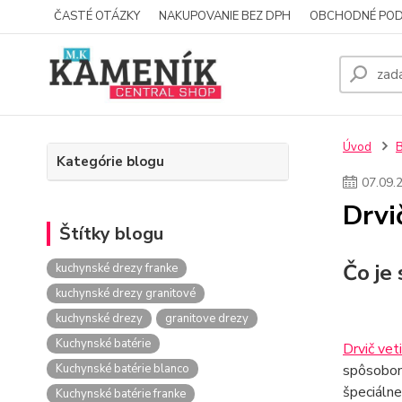
ČASTÉ OTÁZKY
NAKUPOVANIE BEZ DPH
OBCHODNÉ POD
Úvod
Kategórie blogu
07
.
09
.
Drvi
Štítky blogu
Čo je
kuchynské drezy franke
kuchynské drezy granitové
kuchynské drezy
granitove drezy
Kuchynské batérie
Drvič vet
Kuchynské batérie blanco
spôsobom 
špeciálne
Kuchynské batérie franke