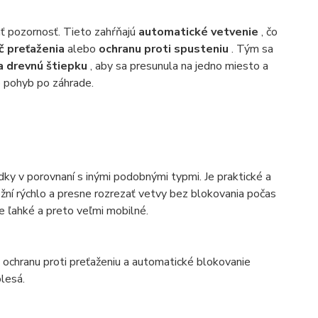
vať pozornosť. Tieto zahŕňajú
automatické vetvenie
, čo
č preťaženia
alebo
ochranu proti spusteniu
. Tým sa
a drevnú štiepku
, aby sa presunula na jedno miesto a
ho pohyb po záhrade.
ky v porovnaní s inými podobnými typmi. Je praktické a
ní rýchlo a presne rozrezať vetvy bez blokovania počas
je ľahké a preto veľmi mobilné.
á ochranu proti preťaženiu a automatické blokovanie
lesá.