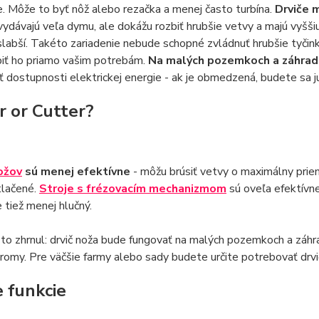
e. Môže to byť nôž alebo rezačka a menej často turbína.
Drviče 
vydávajú veľa dymu, ale dokážu rozbiť hrubšie vetvy a majú vyšši
slabší. Takéto zariadenie nebude schopné zvládnuť hrubšie tyčink
biť ho priamo vašim potrebám.
Na malých pozemkoch a záhradác
 dostupnosti elektrickej energie - ak je obmedzená, budete sa j
r or Cutter?
ožov
sú menej efektívne
- môžu brúsiť vetvy o maximálny priem
tlačené.
Stroje s frézovacím mechanizmom
sú oveľa efektívne
 tiež menej hlučný.
o zhrnul: drvič noža bude fungovať na malých pozemkoch a záhra
romy. Pre väčšie farmy alebo sady budete určite potrebovať drvi
e funkcie