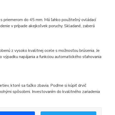
re s priemerom do 45 mm. Má ľahko použiteľný ovládací
adenie v prípade akejkoľvek poruchy. Skladané, zaberá
obenú z vysoko kvalitnej ocele s možnosťou brúsenia. Je
o výpadku napájania a funkciou automatického sťahovania
tiev, ktoré sa ťažko zbavia. Poďme si kúpiť drvič
nohými spôsobmi. Investovaním do kvalitného zariadenia