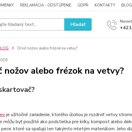
MIENKY
REKLAMÁCIA - ODSTÚPENIE
GDPR
KONTAKTY
BLOG
Neviet
Hľadať
+421
BLOG
Drvič nožov alebo frézok na vetvy?
2019
č nožov alebo frézok na vetvy?
 skartovač?
iev
je užitočné zariadenie, ktorého úlohou je rozdrviť vetvy strom
môžu byť použité ako podstielka pre kríky, kompost alebo dekora
 pece, ktoré sa spaľujú len takýmto mletým materiálom. Jeho di