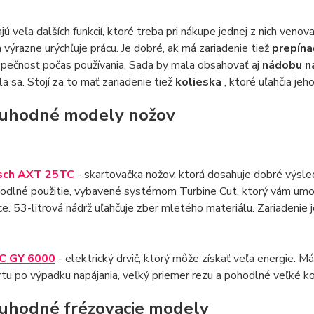
jú veľa ďalších funkcií, ktoré treba pri nákupe jednej z nich veno
a výrazne urýchľuje prácu. Je dobré, ak má zariadenie tiež
prepína
zpečnosť počas používania. Sada by mala obsahovať aj
nádobu n
a sa. Stojí za to mať zariadenie tiež
kolieska
, ktoré uľahčia je
uhodné modely nožov
sch AXT 25TC
- skartovačka nožov, ktorá dosahuje dobré výsled
odlné použitie, vybavené systémom Turbine Cut, ktorý vám umož
ce. 53-litrová nádrž uľahčuje zber mletého materiálu. Zariadenie 
C GY 6000
- elektrický drvič, ktorý môže získať veľa energie. M
rtu po výpadku napájania, veľký priemer rezu a pohodlné veľké ko
uhodné frézovacie modely