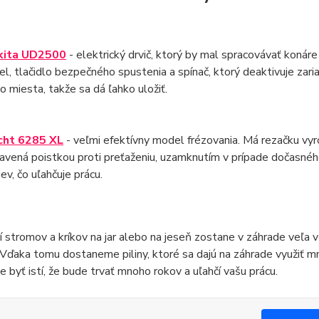
kita UD2500
- elektrický drvič, ktorý by mal spracovávať koná
el, tlačidlo bezpečného spustenia a spínač, ktorý deaktivuje zari
o miesta, takže sa dá ľahko uložiť.
cht 6285 XL
- veľmi efektívny model frézovania. Má rezačku vyr
avená poistkou proti preťaženiu, uzamknutím v prípade dočasnéh
iev, čo uľahčuje prácu.
 stromov a kríkov na jar alebo na jeseň zostane v záhrade veľa ve
Vďaka tomu dostaneme piliny, ktoré sa dajú na záhrade využiť m
 byť istí, že bude trvať mnoho rokov a uľahčí vašu prácu.