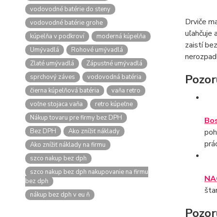
vodovodné batérie do steny
Drviče ma
vodovodné batérie grohe
uľahčuje 
kúpelňa v podkroví
moderná kúpelňa
zaistí be
Umývadlá
Rohové umývadlá
nerozpadl
Zlaté umývadlá
Zápustné umývadlá
Pozor
sprchový záves
vodovodná batéria
čierna kúpelňová batéria
vaňa retro
voľne stojaca vaňa
retro kúpeľne
Nákup tovaru pre firmy bez DPH
Bo
Bez DPH
Ako znížiť náklady
poh
prá
Ako znížiť náklady na firmu
szco nakup bez dph
szco nakup bez dph nakupovanie na firmu
NA
bez dph
šta
nákup bez dph v eu ň
Pozor