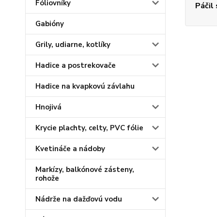
Fóliovníky
Páčil
Gabióny
Grily, udiarne, kotlíky
Hadice a postrekovače
Hadice na kvapkovú závlahu
Hnojivá
Krycie plachty, celty, PVC fólie
Kvetináče a nádoby
Markízy, balkónové zásteny,
rohože
Nádrže na dažďovú vodu