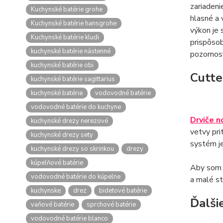
zariadeni
Kuchynské batérie grohe
hlasné a 
Kuchynské batérie hansgrohe
výkon je 
Kuchynské batérie kludi
prispôso
kuchynské batérie nástenné
pozornosť
kuchynské batérie obi
Cutte
kuchynské batérie sagittarius
kuchynské batérie
vodovodné batérie
vodovodné batérie do kuchyne
Drviče n
kuchynské drezy nerezové
vetvy pri
kuchynské drezy sety
systém je
kuchynské drezy so skrinkou
drezy
kúpelňové batérie
Aby som t
vodovodné batérie do kúpelne
a malé st
kuchynske
drez
bidetové batérie
Ďalši
vaňové batérie
sprchové batérie
vodovodné batérie blanco