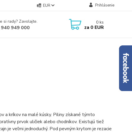
Prihlásenie
EUR
e si rady? Zavolajte.
0
ks
za
0 EUR
 940 949 000
ov a kríkov na malé kúsky. Piliny získané týmto
tívny prvok uličiek alebo chodníkov. Existujú tiež
zajn je veľmi jednoduchý. Pod pevným krytom je rezacie