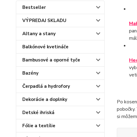
Bestseller
VÝPREDAJ SKLADU
Ma
pan
Altany a stany
mál
Balkónové kvetináče
Bambusové a oporné tyče
He
vyb
Bazény
vet
Čerpadlá a hydrofory
Dekorácie a doplnky
Po kosení
pobočky. 
Detské ihriská
si môžeme
Fólie a textílie