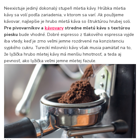
Neexistuje jediný dokonalý stupeň mletia kávy. Hrúbka mletia
kávy sa volí podľa zariadenia, v ktorom sa varí. Ak použijeme
kávovar, najlepšie je hrubo mletá káva so štruktúrou hrubej soli.
Pre pivovarníkov a
kávovary
stredne mletú kávu s textúrou
piesku
bude vhodné. Dobré espresso z tlakového espressa vyjde
iba vtedy, keď je zrno veľmi jemne rozdrvené na konzistenciu
sypkého cukru. Tureckí milovníci kávy však musia pamätať na to,
že lyžička hrubo mletej kávy má menšiu hmotnosť, a teda aj
pevnosť, ako lyžička veľmi jemne mletej fazule.