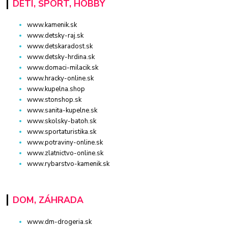
DETI, ŠPORT, HOBBY
www.kamenik.sk
www.detsky-raj.sk
www.detskaradost.sk
www.detsky-hrdina.sk
www.domaci-milacik.sk
www.hracky-online.sk
www.kupelna.shop
www.stonshop.sk
www.sanita-kupelne.sk
www.skolsky-batoh.sk
www.sportaturistika.sk
www.potraviny-online.sk
www.zlatnictvo-online.sk
www.rybarstvo-kamenik.sk
DOM, ZÁHRADA
www.dm-drogeria.sk