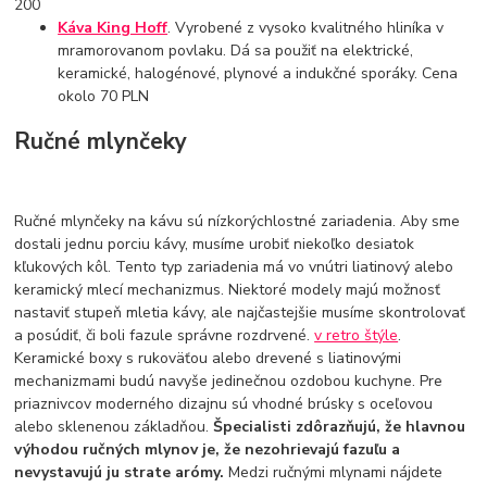
200
Káva King Hoff
. Vyrobené z vysoko kvalitného hliníka v
mramorovanom povlaku. Dá sa použiť na elektrické,
keramické, halogénové, plynové a indukčné sporáky. Cena
okolo 70 PLN
Ručné mlynčeky
Ručné mlynčeky na kávu sú nízkorýchlostné zariadenia. Aby sme
dostali jednu porciu kávy, musíme urobiť niekoľko desiatok
kľukových kôl. Tento typ zariadenia má vo vnútri liatinový alebo
keramický mlecí mechanizmus. Niektoré modely majú možnosť
nastaviť stupeň mletia kávy, ale najčastejšie musíme skontrolovať
a posúdiť, či boli fazule správne rozdrvené.
v retro štýle
.
Keramické boxy s rukoväťou alebo drevené s liatinovými
mechanizmami budú navyše jedinečnou ozdobou kuchyne. Pre
priaznivcov moderného dizajnu sú vhodné brúsky s oceľovou
alebo sklenenou základňou.
Špecialisti zdôrazňujú, že hlavnou
výhodou ručných mlynov je, že nezohrievajú fazuľu a
nevystavujú ju strate arómy.
Medzi ručnými mlynami nájdete