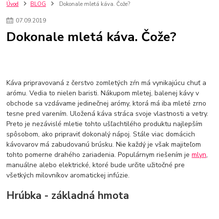
kuchynské batérie sagittarius
kuchynské batérie
vodovodné batérie
Úvod
BLOG
Dokonale mletá káva. Čože?
vodovodné batérie do kuchyne
kuchynské drezy nerezové
07
.
09
.
2019
kuchynské drezy sety
kuchynské drezy so skrinkou
drezy
Dokonale mletá káva. Čože?
kúpelňové batérie
vodovodné batérie do kúpelne
kuchynske
drez
bidetové batérie
vaňové batérie
sprchové batérie
vodovodné batérie blanco
vodovodné batérie do steny
vodovodné batérie grohe
kúpelňa v podkroví
moderná kúpelňa
Káva pripravovaná z čerstvo zomletých zŕn má vynikajúcu chuť a
Umývadlá
Rohové umývadlá
Zlaté umývadlá
arómu. Vedia to nielen baristi. Nákupom mletej, balenej kávy v
Zápustné umývadlá
sprchový záves
vodovodná batéria
obchode sa vzdávame jedinečnej arómy, ktorá má iba mleté zrno
čierna kúpelňová batéria
vaňa retro
voľne stojaca vaňa
tesne pred varením. Uložená káva stráca svoje vlastnosti a vetry.
retro kúpeľne
Nákup tovaru pre firmy bez DPH
Bez DPH
Preto je nezávislé mletie tohto ušľachtilého produktu najlepším
Ako znížiť náklady
Ako znížiť náklady na firmu
szco nakup bez dph
spôsobom, ako pripraviť dokonalý nápoj. Stále viac domácich
szco nakup bez dph nakupovanie na firmu bez dph
nákup bez dph v eu ň
kávovarov má zabudovanú brúsku. Nie každý je však majiteľom
tohto pomerne drahého zariadenia. Populárnym riešením je
mlyn
,
manuálne alebo elektrické, ktoré bude určite užitočné pre
všetkých milovníkov aromatickej infúzie.
Hrúbka - základná hmota