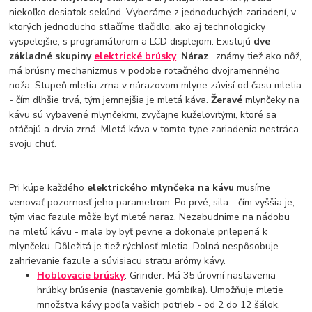
niekoľko desiatok sekúnd. Vyberáme z jednoduchých zariadení, v
ktorých jednoducho stlačíme tlačidlo, ako aj technologicky
vyspelejšie, s programátorom a LCD displejom. Existujú
dve
základné skupiny
elektrické brúsky
.
Náraz
, známy tiež ako nôž,
má brúsny mechanizmus v podobe rotačného dvojramenného
noža. Stupeň mletia zrna v nárazovom mlyne závisí od času mletia
- čím dlhšie trvá, tým jemnejšia je mletá káva.
Žeravé
mlynčeky na
kávu sú vybavené mlynčekmi, zvyčajne kuželovitými, ktoré sa
otáčajú a drvia zrná. Mletá káva v tomto type zariadenia nestráca
svoju chuť.
Pri kúpe každého
elektrického mlynčeka na kávu
musíme
venovať pozornosť jeho parametrom. Po prvé, sila - čím vyššia je,
tým viac fazule môže byť mleté naraz. Nezabudnime na nádobu
na mletú kávu - mala by byť pevne a dokonale prilepená k
mlynčeku. Dôležitá je tiež rýchlosť mletia. Dolná nespôsobuje
zahrievanie fazule a súvisiacu stratu arómy kávy.
Hoblovacie brúsky
. Grinder. Má 35 úrovní nastavenia
hrúbky brúsenia (nastavenie gombíka). Umožňuje mletie
množstva kávy podľa vašich potrieb - od 2 do 12 šálok.