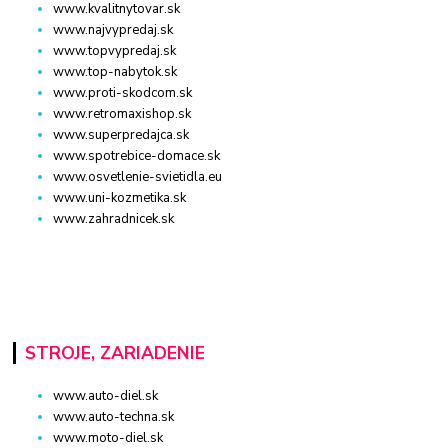
www.kvalitnytovar.sk
www.najvypredaj.sk
www.topvypredaj.sk
www.top-nabytok.sk
www.proti-skodcom.sk
www.retromaxishop.sk
www.superpredajca.sk
www.spotrebice-domace.sk
www.osvetlenie-svietidla.eu
www.uni-kozmetika.sk
www.zahradnicek.sk
STROJE, ZARIADENIE
www.auto-diel.sk
www.auto-techna.sk
www.moto-diel.sk