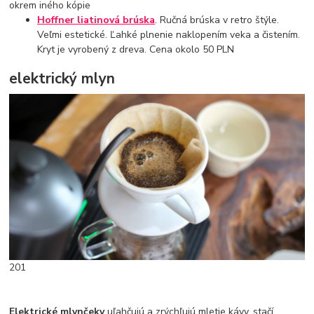
okrem iného kópie
Hoffner liatinová brúska
. Ručná brúska v retro štýle.
Veľmi estetické. Ľahké plnenie naklopením veka a čistením.
Kryt je vyrobený z dreva. Cena okolo 50 PLN
elektrický mlyn
201
Elektrické mlynčeky
uľahčujú a zrýchľujú mletie kávy, stačí