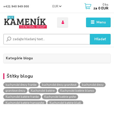
0
ks
EUR
+421 940 949 000
za
0 EUR
Menu
Hľadať
Kategórie blogu
Štítky blogu
kuchynské drezy franke
kuchynské drezy granitové
kuchynské drezy
granitove drezy
Kuchynské batérie
Kuchynské batérie blanco
Kuchynské batérie franke
Kuchynské batérie grohe
Kuchynské batérie hansgrohe
Kuchynské batérie kludi
kuchynské batérie nástenné
kuchynské batérie obi