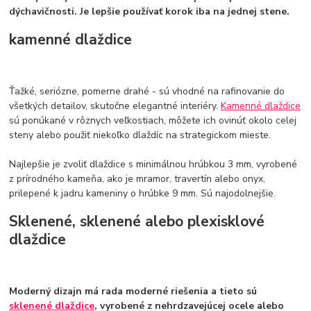
dýchavičnosti. Je lepšie používať korok iba na jednej stene.
kamenné dlaždice
Ťažké, seriózne, pomerne drahé - sú vhodné na rafinovanie do
všetkých detailov, skutočne elegantné interiéry.
Kamenné dlaždice
sú ponúkané v rôznych veľkostiach, môžete ich ovinúť okolo celej
steny alebo použiť niekoľko dlaždíc na strategickom mieste.
Najlepšie je zvoliť dlaždice s minimálnou hrúbkou 3 mm, vyrobené
z prírodného kameňa, ako je mramor, travertín alebo onyx,
prilepené k jadru kameniny o hrúbke 9 mm. Sú najodolnejšie.
Sklenené, sklenené alebo plexisklové
dlaždice
Moderný dizajn má rada moderné riešenia a tieto sú
sklenené dlaždice
, vyrobené z nehrdzavejúcej ocele alebo