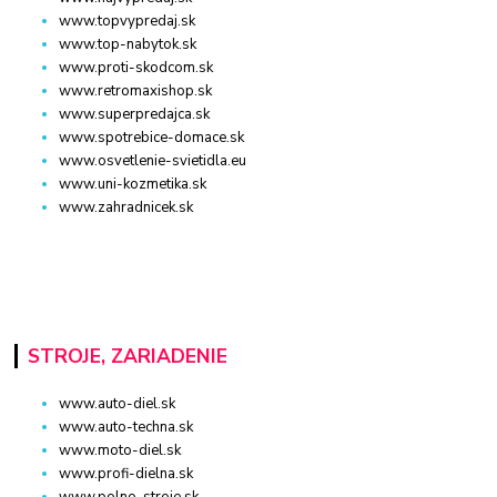
www.topvypredaj.sk
www.top-nabytok.sk
www.proti-skodcom.sk
www.retromaxishop.sk
www.superpredajca.sk
www.spotrebice-domace.sk
www.osvetlenie-svietidla.eu
www.uni-kozmetika.sk
www.zahradnicek.sk
STROJE, ZARIADENIE
www.auto-diel.sk
www.auto-techna.sk
www.moto-diel.sk
www.profi-dielna.sk