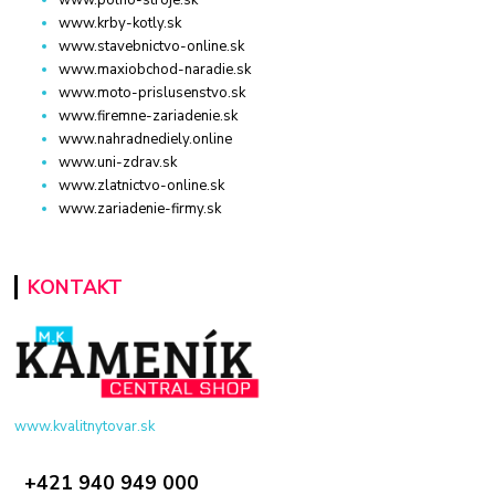
www.polno-stroje.sk
www.krby-kotly.sk
www.stavebnictvo-online.sk
www.maxiobchod-naradie.sk
www.moto-prislusenstvo.sk
www.firemne-zariadenie.sk
www.nahradnediely.online
www.uni-zdrav.sk
www.zlatnictvo-online.sk
www.zariadenie-firmy.sk
KONTAKT
www.kvalitnytovar.sk
+421 940 949 000