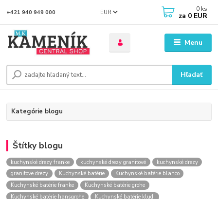
0
ks
EUR
+421 940 949 000
za
0 EUR
Menu
Hľadať
Kategórie blogu
Štítky blogu
kuchynské drezy franke
kuchynské drezy granitové
kuchynské drezy
granitove drezy
Kuchynské batérie
Kuchynské batérie blanco
Kuchynské batérie franke
Kuchynské batérie grohe
Kuchynské batérie hansgrohe
Kuchynské batérie kludi
kuchynské batérie nástenné
kuchynské batérie obi