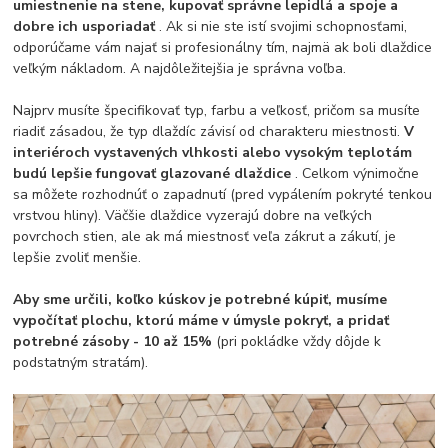
umiestnenie na stene, kupovať správne lepidlá a spoje a
dobre ich usporiadať
. Ak si nie ste istí svojimi schopnosťami,
odporúčame vám najať si profesionálny tím, najmä ak boli dlaždice
veľkým nákladom. A najdôležitejšia je správna voľba.
Najprv musíte špecifikovať typ, farbu a veľkosť, pričom sa musíte
riadiť zásadou, že typ dlaždíc závisí od charakteru miestnosti.
V
interiéroch vystavených vlhkosti alebo vysokým teplotám
budú lepšie fungovať glazované dlaždice
. Celkom výnimočne
sa môžete rozhodnúť o zapadnutí (pred vypálením pokryté tenkou
vrstvou hliny). Väčšie dlaždice vyzerajú dobre na veľkých
povrchoch stien, ale ak má miestnosť veľa zákrut a zákutí, je
lepšie zvoliť menšie.
Aby sme určili, koľko kúskov je potrebné kúpiť, musíme
vypočítať plochu, ktorú máme v úmysle pokryť, a pridať
potrebné zásoby - 10 až 15%
(pri pokládke vždy dôjde k
podstatným stratám).