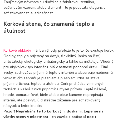
Zaujímavým návrhom sú dlaždice s žakárovou textíliou,
voštinovým vzorom. alebo diamant - to je podstata elegancie,
sofistikovanosti a jedinečnosti.
Korková stena, čo znamená teplo a
útulnosť
Korkové obklady
, má iba výhody, pretože to je to, čo existuje korok.
Odolný, teplý a príjemný na dotyk, flexibilný, ľahko sa čistí,
antistatický, ekologický, antialergický a ľahko sa inštaluje. Vhodný
pre akýkoľvek typ interiéru. Má vlastnosti podobné drevu. Tlmí
zvuky, zachováva príjemné teplo v interiéri a absorbuje nadmernú
vlhkosť, čím zabraňuje plesniam a plesniam. Izba sa stáva
príjemne tichou, teplou a útulnou. Cork prichádza v mnohých
farbách a každá z nich pripomína myseľ prírody. Teplé béžové,
hnedé, pomarančové, biele alebo biele kamene neprepínajú
interiér, ale poskytujú diskrétne zázemie pre sofistikovaný
nábytok a knick knacks.
Pozor! Nepreháňajte to korkovými doskami. Lepenie na
všetky steny v miestnosti ich zavrie a spôsobí pocit