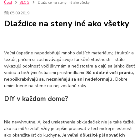
kuchynské batérie sagittarius
kuchynské batérie
vodovodné batérie
Úvod
BLOG
Dlaždice na steny iné ako všetky
vodovodné batérie do kuchyne
kuchynské drezy nerezové
05
.
09
.
2019
kuchynské drezy sety
kuchynské drezy so skrinkou
drezy
Dlaždice na steny iné ako všetky
kúpelňové batérie
vodovodné batérie do kúpelne
kuchynske
drez
bidetové batérie
vaňové batérie
sprchové batérie
vodovodné batérie blanco
vodovodné batérie do steny
vodovodné batérie grohe
kúpelňa v podkroví
moderná kúpelňa
Veľmi úspešne napodobňujú mnoho ďalších materiálov, štruktúr a
Umývadlá
Rohové umývadlá
Zlaté umývadlá
textúr, pričom si zachovávajú svoje funkčné vlastnosti - stále
Zápustné umývadlá
sprchový záves
vodovodná batéria
vykazujú odolnosť voči škvrnám a nečistotám a dajú sa ľahko čistiť
čierna kúpelňová batéria
vaňa retro
voľne stojaca vaňa
vodou a bežnými čistiacimi prostriedkami.
Sú odolné voči praniu,
retro kúpeľne
Nákup tovaru pre firmy bez DPH
Bez DPH
nepoškrabávajú sa, nezmieňajú sa ani nedeformujú
. Dobre
Ako znížiť náklady
Ako znížiť náklady na firmu
szco nakup bez dph
umiestnené na stene na nej zostanú roky.
szco nakup bez dph nakupovanie na firmu bez dph
nákup bez dph v eu ň
DIY v každom dome?
Nie nevyhnutne. Aj keď umiestnenie obkladačiek nie je také ťažké,
ako sa môže zdať, vždy je lepšie pracovať v technickej miestnosti
ako okamžite ísť do kuchyne.
Je veľmi dôležité plánovať ich