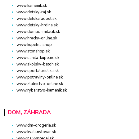
www.kamenik.sk
www.detsky-raj.sk
www.detskaradost.sk
www.detsky-hrdina.sk
www.domaci-milacik.sk
www.hracky-online.sk
www.kupelna.shop
www.stonshop.sk
www.sanita-kupelne.sk
www.skolsky-batoh.sk
www.sportaturistika.sk
www.potraviny-online.sk
www.zlatnictvo-online.sk
www.rybarstvo-kamenik.sk
DOM, ZÁHRADA
www.dm-drogeria.sk
www.kvalitnytovar.sk
www.najvypredaj.sk