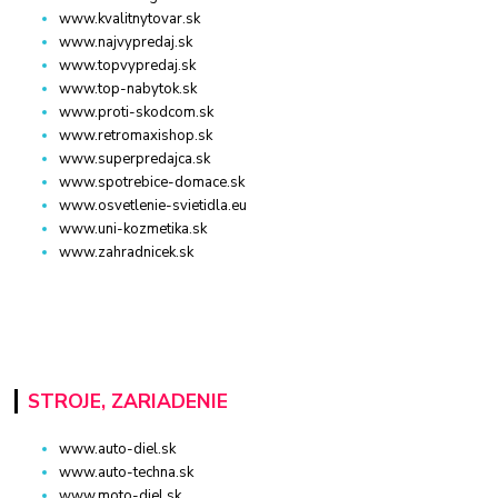
www.kvalitnytovar.sk
www.najvypredaj.sk
www.topvypredaj.sk
www.top-nabytok.sk
www.proti-skodcom.sk
www.retromaxishop.sk
www.superpredajca.sk
www.spotrebice-domace.sk
www.osvetlenie-svietidla.eu
www.uni-kozmetika.sk
www.zahradnicek.sk
STROJE, ZARIADENIE
www.auto-diel.sk
www.auto-techna.sk
www.moto-diel.sk