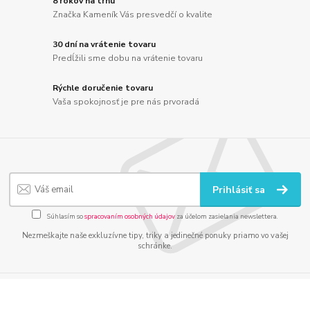
8 rokov na trhu
Značka Kameník Vás presvedčí o kvalite
30 dní na vrátenie tovaru
Predĺžili sme dobu na vrátenie tovaru
Rýchle doručenie tovaru
Vaša spokojnosť je pre nás prvoradá
Prihlásiť sa
Súhlasím so
spracovaním osobných údajov
za účelom zasielania newslettera.
Nezmeškajte naše exkluzívne tipy, triky a jedinečné ponuky priamo vo vašej
schránke.