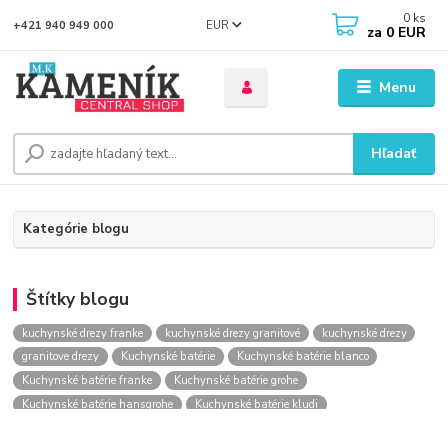
0
ks
EUR
+421 940 949 000
za
0 EUR
Menu
Hľadať
Kategórie blogu
Štítky blogu
kuchynské drezy franke
kuchynské drezy granitové
kuchynské drezy
granitove drezy
Kuchynské batérie
Kuchynské batérie blanco
Kuchynské batérie franke
Kuchynské batérie grohe
Kuchynské batérie hansgrohe
Kuchynské batérie kludi
kuchynské batérie nástenné
kuchynské batérie obi