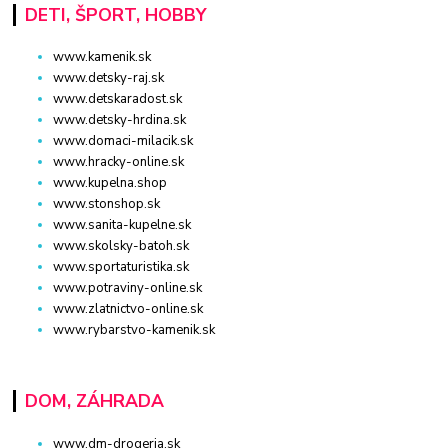
DETI, ŠPORT, HOBBY
www.kamenik.sk
www.detsky-raj.sk
www.detskaradost.sk
www.detsky-hrdina.sk
www.domaci-milacik.sk
www.hracky-online.sk
www.kupelna.shop
www.stonshop.sk
www.sanita-kupelne.sk
www.skolsky-batoh.sk
www.sportaturistika.sk
www.potraviny-online.sk
www.zlatnictvo-online.sk
www.rybarstvo-kamenik.sk
DOM, ZÁHRADA
www.dm-drogeria.sk