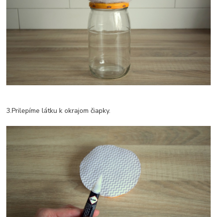
3.Prilepíme látku k okrajom čiapky.