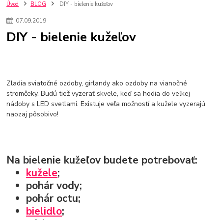
kuchynské batérie sagittarius
kuchynské batérie
vodovodné batérie
Úvod
BLOG
DIY - bielenie kužeľov
vodovodné batérie do kuchyne
kuchynské drezy nerezové
07
.
09
.
2019
kuchynské drezy sety
kuchynské drezy so skrinkou
drezy
DIY - bielenie kužeľov
kúpelňové batérie
vodovodné batérie do kúpelne
kuchynske
drez
bidetové batérie
vaňové batérie
sprchové batérie
vodovodné batérie blanco
vodovodné batérie do steny
vodovodné batérie grohe
kúpelňa v podkroví
moderná kúpelňa
Zladia sviatočné ozdoby, girlandy ako ozdoby na vianočné
Umývadlá
Rohové umývadlá
Zlaté umývadlá
stromčeky. Budú tiež vyzerať skvele, keď sa hodia do veľkej
Zápustné umývadlá
sprchový záves
vodovodná batéria
nádoby s LED svetlami. Existuje veľa možností a kužele vyzerajú
čierna kúpelňová batéria
vaňa retro
voľne stojaca vaňa
naozaj pôsobivo!
retro kúpeľne
Nákup tovaru pre firmy bez DPH
Bez DPH
Ako znížiť náklady
Ako znížiť náklady na firmu
szco nakup bez dph
szco nakup bez dph nakupovanie na firmu bez dph
nákup bez dph v eu ň
Na bielenie kužeľov budete potrebovať:
kužele
;
pohár vody;
pohár octu;
bielidlo
;