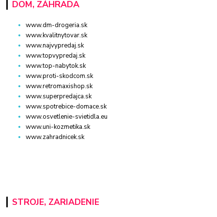
DOM, ZÁHRADA
www.dm-drogeria.sk
www.kvalitnytovar.sk
www.najvypredaj.sk
www.topvypredaj.sk
www.top-nabytok.sk
www.proti-skodcom.sk
www.retromaxishop.sk
www.superpredajca.sk
www.spotrebice-domace.sk
www.osvetlenie-svietidla.eu
www.uni-kozmetika.sk
www.zahradnicek.sk
STROJE, ZARIADENIE