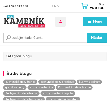
0
ks
EUR
+421 940 949 000
za
0 EUR
Menu
Hľadať
Kategórie blogu
Štítky blogu
kuchynské drezy franke
kuchynské drezy granitové
kuchynské drezy
granitove drezy
Kuchynské batérie
Kuchynské batérie blanco
Kuchynské batérie franke
Kuchynské batérie grohe
Kuchynské batérie hansgrohe
Kuchynské batérie kludi
kuchynské batérie nástenné
kuchynské batérie obi