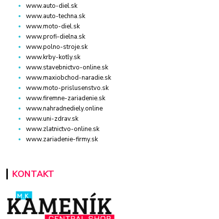
www.auto-diel.sk
www.auto-techna.sk
www.moto-diel.sk
www.profi-dielna.sk
www.polno-stroje.sk
www.krby-kotly.sk
www.stavebnictvo-online.sk
www.maxiobchod-naradie.sk
www.moto-prislusenstvo.sk
www.firemne-zariadenie.sk
www.nahradnediely.online
www.uni-zdrav.sk
www.zlatnictvo-online.sk
www.zariadenie-firmy.sk
KONTAKT