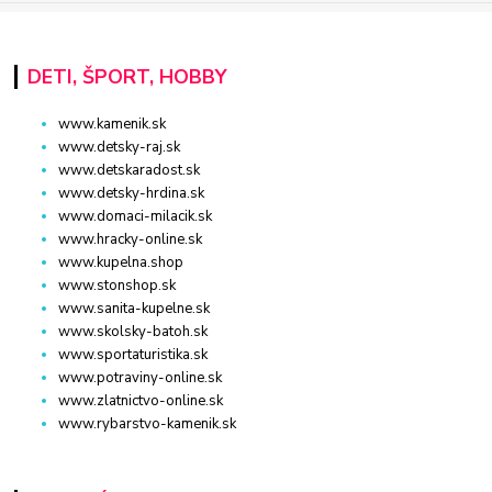
DETI, ŠPORT, HOBBY
www.kamenik.sk
www.detsky-raj.sk
www.detskaradost.sk
www.detsky-hrdina.sk
www.domaci-milacik.sk
www.hracky-online.sk
www.kupelna.shop
www.stonshop.sk
www.sanita-kupelne.sk
www.skolsky-batoh.sk
www.sportaturistika.sk
www.potraviny-online.sk
www.zlatnictvo-online.sk
www.rybarstvo-kamenik.sk