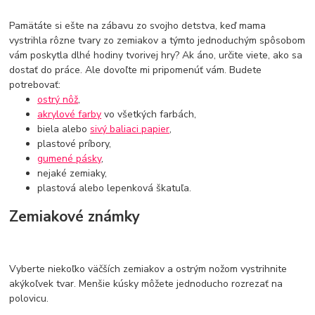
Pamätáte si ešte na zábavu zo svojho detstva, keď mama
vystrihla rôzne tvary zo zemiakov a týmto jednoduchým spôsobom
vám poskytla dlhé hodiny tvorivej hry? Ak áno, určite viete, ako sa
dostať do práce. Ale dovoľte mi pripomenúť vám. Budete
potrebovať:
ostrý nôž
,
akrylové farby
vo všetkých farbách,
biela alebo
sivý baliaci papier
,
plastové príbory,
gumené pásky
,
nejaké zemiaky,
plastová alebo lepenková škatuľa.
Zemiakové známky
Vyberte niekoľko väčších zemiakov a ostrým nožom vystrihnite
akýkoľvek tvar. Menšie kúsky môžete jednoducho rozrezať na
polovicu.