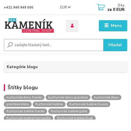
0
ks
EUR
+421 940 949 000
za
0 EUR
Menu
Hľadať
Kategórie blogu
Štítky blogu
kuchynské drezy franke
kuchynské drezy granitové
kuchynské drezy
granitove drezy
Kuchynské batérie
Kuchynské batérie blanco
Kuchynské batérie franke
Kuchynské batérie grohe
Kuchynské batérie hansgrohe
Kuchynské batérie kludi
kuchynské batérie nástenné
kuchynské batérie obi