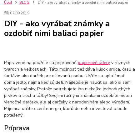
kuchynské batérie sagittarius
kuchynské batérie
vodovodné batérie
Úvod
BLOG
DIY - ako vyrábať známky a ozdobiť nimi baliaci papier
vodovodné batérie do kuchyne
kuchynské drezy nerezové
07
.
09
.
2019
kuchynské drezy sety
kuchynské drezy so skrinkou
drezy
DIY - ako vyrábať známky a
kúpelňové batérie
vodovodné batérie do kúpelne
kuchynske
drez
ozdobiť nimi baliaci papier
bidetové batérie
vaňové batérie
sprchové batérie
vodovodné batérie blanco
vodovodné batérie do steny
vodovodné batérie grohe
kúpelňa v podkroví
moderná kúpelňa
Umývadlá
Rohové umývadlá
Zlaté umývadlá
Zápustné umývadlá
sprchový záves
vodovodná batéria
Pripravené na použitie sú pripravené
papierové údery
v rôznych
čierna kúpelňová batéria
vaňa retro
voľne stojaca vaňa
tvaroch a veľkostiach. Táto možnosť tiež dáva kúsok srdca, času a
fantázie ako darček pre milovanú osobu. Určite sa oplatí mať
retro kúpeľne
Nákup tovaru pre firmy bez DPH
Bez DPH
doma jedlo, najmä keď sú deti. Najlepšie je naučiť sa, ako si sami
Ako znížiť náklady
Ako znížiť náklady na firmu
szco nakup bez dph
vyrábať známky. Pretože potrebujete iba niekoľko jednoduchých
szco nakup bez dph nakupovanie na firmu bez dph
nákup bez dph v eu ň
prvkov a trochu túžby! Svojimi ručnými známkami ozdobíte nielen
vianočné darčeky, ale aj darčeky k narodeninám alebo výročiam.
Príjemca určite ocení energiu, ktorú do neho investoval a bude
potešený!
Príprava