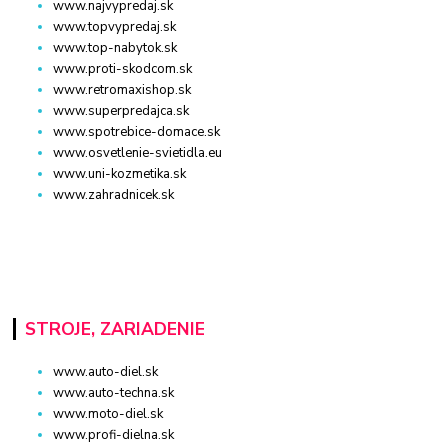
www.najvypredaj.sk
www.topvypredaj.sk
www.top-nabytok.sk
www.proti-skodcom.sk
www.retromaxishop.sk
www.superpredajca.sk
www.spotrebice-domace.sk
www.osvetlenie-svietidla.eu
www.uni-kozmetika.sk
www.zahradnicek.sk
STROJE, ZARIADENIE
www.auto-diel.sk
www.auto-techna.sk
www.moto-diel.sk
www.profi-dielna.sk