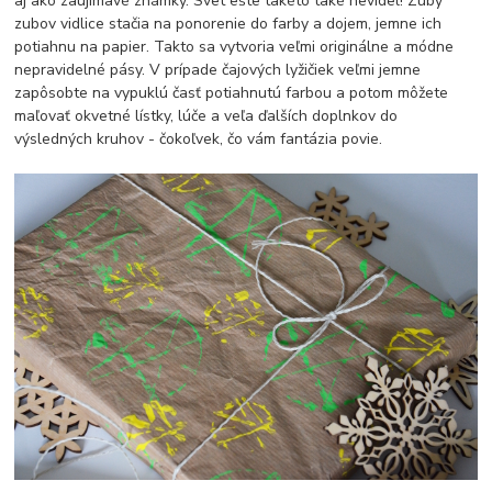
aj ako zaujímavé známky. Svet ešte takéto také nevidel! Zuby
zubov vidlice stačia na ponorenie do farby a dojem, jemne ich
potiahnu na papier. Takto sa vytvoria veľmi originálne a módne
nepravidelné pásy. V prípade čajových lyžičiek veľmi jemne
zapôsobte na vypuklú časť potiahnutú farbou a potom môžete
maľovať okvetné lístky, lúče a veľa ďalších doplnkov do
výsledných kruhov - čokoľvek, čo vám fantázia povie.