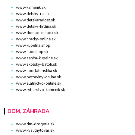
www.kamenik.sk
www.detsky-raj.sk
www.detskaradost.sk
www.detsky-hrdina.sk
www.domaci-milacik.sk
www.hracky-online.sk
www.kupelna.shop
www.stonshop.sk
www.sanita-kupelne.sk
www.skolsky-batoh.sk
www.sportaturistika.sk
www.potraviny-online.sk
www.zlatnictvo-online.sk
www.rybarstvo-kamenik.sk
DOM, ZÁHRADA
www.dm-drogeria.sk
www.kvalitnytovar.sk