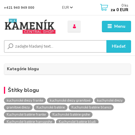
0
ks
EUR
+421 940 949 000
za
0 EUR
Menu
Hľadať
Kategórie blogu
Štítky blogu
kuchynské drezy franke
kuchynské drezy granitové
kuchynské drezy
granitove drezy
Kuchynské batérie
Kuchynské batérie blanco
Kuchynské batérie franke
Kuchynské batérie grohe
Kuchynské batérie hansgrohe
Kuchynské batérie kludi
kuchynské batérie nástenné
kuchynské batérie obi