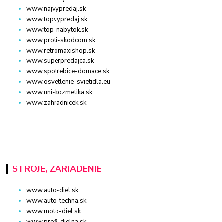
www.najvypredaj.sk
www.topvypredaj.sk
www.top-nabytok.sk
www.proti-skodcom.sk
www.retromaxishop.sk
www.superpredajca.sk
www.spotrebice-domace.sk
www.osvetlenie-svietidla.eu
www.uni-kozmetika.sk
www.zahradnicek.sk
STROJE, ZARIADENIE
www.auto-diel.sk
www.auto-techna.sk
www.moto-diel.sk
www.profi-dielna.sk