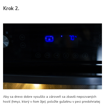
Krok 2.
Aby sa drevo dobre vysušilo a zároveň sa zbavili nepozvaných
hostí (hmyz, ktorý v ňom žije), položte guľatinu v peci predohriatej