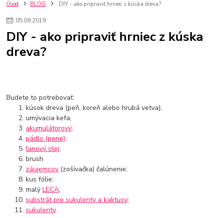
kuchynské batérie sagittarius
kuchynské batérie
vodovodné batérie
Úvod
BLOG
DIY - ako pripraviť hrniec z kúska dreva?
vodovodné batérie do kuchyne
kuchynské drezy nerezové
05
.
09
.
2019
kuchynské drezy sety
kuchynské drezy so skrinkou
drezy
DIY - ako pripraviť hrniec z kúska
kúpelňové batérie
vodovodné batérie do kúpelne
kuchynske
drez
dreva?
bidetové batérie
vaňové batérie
sprchové batérie
vodovodné batérie blanco
vodovodné batérie do steny
vodovodné batérie grohe
kúpelňa v podkroví
moderná kúpelňa
Umývadlá
Rohové umývadlá
Zlaté umývadlá
Zápustné umývadlá
sprchový záves
vodovodná batéria
Budete to potrebovať:
čierna kúpelňová batéria
vaňa retro
voľne stojaca vaňa
kúsok dreva (peň, koreň alebo hrubá vetva);
umývacia kefa;
retro kúpeľne
Nákup tovaru pre firmy bez DPH
Bez DPH
akumulátorový
;
Ako znížiť náklady
Ako znížiť náklady na firmu
szco nakup bez dph
pádlo (perie)
;
szco nakup bez dph nakupovanie na firmu bez dph
nákup bez dph v eu ň
ľanový olej
;
brush
záujemcov
(zošívačka) čalúnenie;
kus fólie;
malý
LECA
;
substrát pre sukulenty a kaktusy
;
sukulenty
.