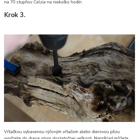
na 70 stupňov Celzia na niekoľko hodín.
Krok 3.
Vŕtačkou vybavenou rýčovým vŕtačom alebo dierovou pílou
vyvŕtajte do dreva otvor dostatočnej veľkosti. Napríklad môžete