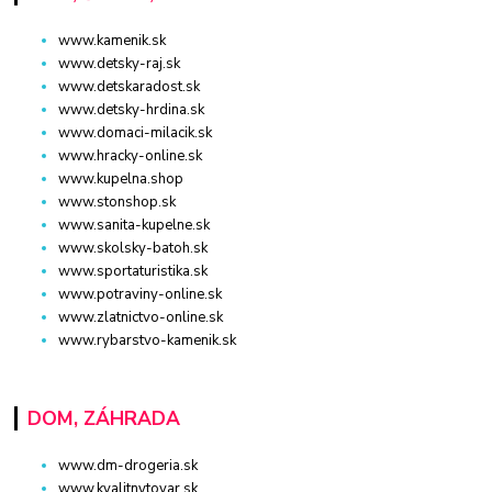
www.kamenik.sk
www.detsky-raj.sk
www.detskaradost.sk
www.detsky-hrdina.sk
www.domaci-milacik.sk
www.hracky-online.sk
www.kupelna.shop
www.stonshop.sk
www.sanita-kupelne.sk
www.skolsky-batoh.sk
www.sportaturistika.sk
www.potraviny-online.sk
www.zlatnictvo-online.sk
www.rybarstvo-kamenik.sk
DOM, ZÁHRADA
www.dm-drogeria.sk
www.kvalitnytovar.sk