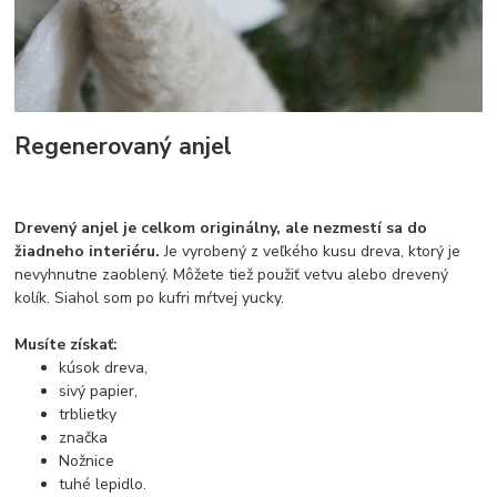
Regenerovaný anjel
Drevený anjel je celkom originálny, ale nezmestí sa do
žiadneho interiéru.
Je vyrobený z veľkého kusu dreva, ktorý je
nevyhnutne zaoblený. Môžete tiež použiť vetvu alebo drevený
kolík. Siahol som po kufri mŕtvej yucky.
Musíte získať:
kúsok dreva,
sivý papier,
trblietky
značka
Nožnice
tuhé lepidlo.