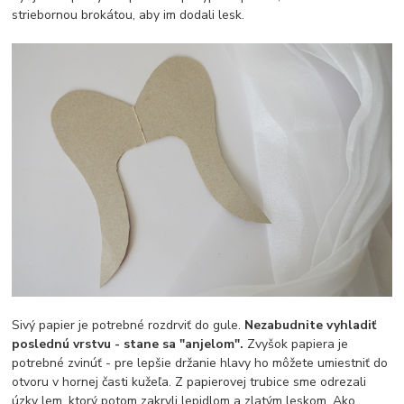
striebornou brokátou, aby im dodali lesk.
Sivý papier je potrebné rozdrviť do gule.
Nezabudnite vyhladiť
poslednú vrstvu - stane sa "anjelom".
Zvyšok papiera je
potrebné zvinúť - pre lepšie držanie hlavy ho môžete umiestniť do
otvoru v hornej časti kužeľa. Z papierovej trubice sme odrezali
úzky lem, ktorý potom zakryli lepidlom a zlatým leskom. Ako