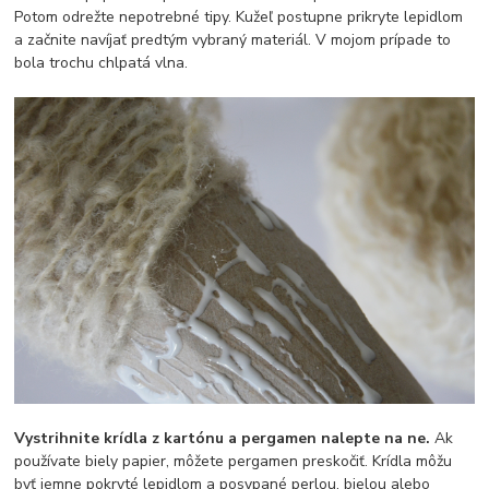
Potom odrežte nepotrebné tipy. Kužeľ postupne prikryte lepidlom
a začnite navíjať predtým vybraný materiál. V mojom prípade to
bola trochu chlpatá vlna.
Vystrihnite krídla z kartónu a pergamen nalepte na ne.
Ak
používate biely papier, môžete pergamen preskočiť. Krídla môžu
byť jemne pokryté lepidlom a posypané perlou, bielou alebo