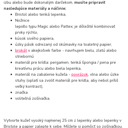
izbu alebo bude dokonalým darčekom,
musíte pripraviť
nasledujúce materiály a náčinie:
Bristol alebo tenká lepenka,
Nožnice
lepidlo typu Magic alebo Pattex; je dôležité kombinovať
prvky rýchlo,
kúsok sivého papiera,
úzky pásik odrezaný od skúmavky na toaletný papier,
brokát
v akejkoľvek farbe - navrhujem bielu, zlatú alebo
striebornú
materiál pre krídla: pergamen, tenká špongia / pena pre
kreatívnu prácu alebo biela lepenka,
materiál na zabalenie kužeľa -
povrázok
, vlna alebo úzke
stuhy (oplatí sa zvoliť materiál pre krídla, aby nebol príliš
veľký kontrast),
značka
voliteľná zošívačka.
Vytvorte kužeľ vysoký najmenej 25 cm z lepenky alebo lepenky v
Bristole a papier zalepte k sebe. Môžete si pomôcť so zošívačkou.