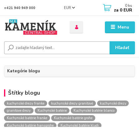
0
ks
EUR
+421 940 949 000
za
0 EUR
Menu
Hľadať
Kategórie blogu
Štítky blogu
kuchynské drezy franke
kuchynské drezy granitové
kuchynské drezy
granitove drezy
Kuchynské batérie
Kuchynské batérie blanco
Kuchynské batérie franke
Kuchynské batérie grohe
Kuchynské batérie hansgrohe
Kuchynské batérie kludi
kuchynské batérie nástenné
kuchynské batérie obi