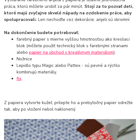
práca, ktorú môžete urobiť za pár minút.
Stojí za to pozvať deti,
ktoré majú zvyčajne skvelé nápady na ozdobenie práce, aby
spolupracovali.
Len nechoďte cez dekorácie, anjeli sú skromní.
Na dokončenie budete potrebovať:
farebný papier s mierne vyššou hmotnosťou ako kresliaci
blok (môžete použiť technický blok s farebnými stranami
alebo
papier na obchod s kreatívnym materiálom
),
Nožnice
Lepidlo typu Magic alebo Pattex - sú pevné a rýchlo
kombinujú materiály,
fix
.
Z papiera vytvorte kužeľ, prilepte ho a prebytočný papier odrežte
tak, aby po vložení nebol naklonený.