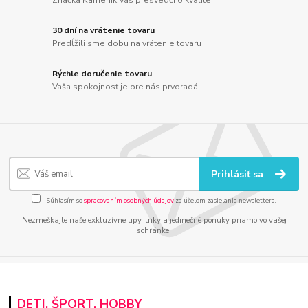
Značka Kameník Vás presvedčí o kvalite
30 dní na vrátenie tovaru
Predĺžili sme dobu na vrátenie tovaru
Rýchle doručenie tovaru
Vaša spokojnosť je pre nás prvoradá
Prihlásiť sa
Súhlasím so
spracovaním osobných údajov
za účelom zasielania newslettera.
Nezmeškajte naše exkluzívne tipy, triky a jedinečné ponuky priamo vo vašej
schránke.
DETI, ŠPORT, HOBBY