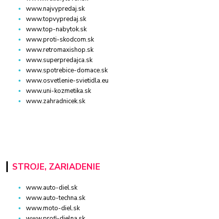
www.najvypredaj.sk
www.topvypredaj.sk
www.top-nabytok.sk
www.proti-skodcom.sk
www.retromaxishop.sk
www.superpredajca.sk
www.spotrebice-domace.sk
www.osvetlenie-svietidla.eu
www.uni-kozmetika.sk
www.zahradnicek.sk
STROJE, ZARIADENIE
www.auto-diel.sk
www.auto-techna.sk
www.moto-diel.sk
www.profi-dielna.sk