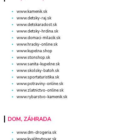
www.kamenik.sk
www.detsky-raj.sk
www.detskaradost.sk
www.detsky-hrdina.sk
www.domaci-milacik.sk
www.hracky-online.sk
www.kupelna.shop
www.stonshop.sk
www.sanita-kupelne.sk
www.skolsky-batoh.sk
www.sportaturistika.sk
www.potraviny-online.sk
www.zlatnictvo-online.sk
www.rybarstvo-kamenik.sk
DOM, ZÁHRADA
www.dm-drogeria.sk
www.kvalitnytovar.sk