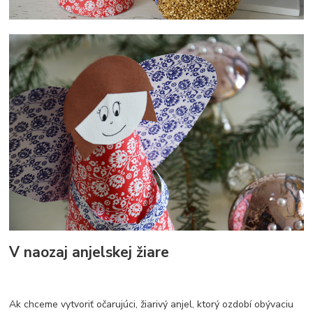
V naozaj anjelskej žiare
Ak chceme vytvoriť očarujúci, žiarivý anjel, ktorý ozdobí obývaciu