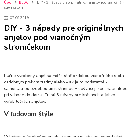
kuchynské batérie sagittarius
kuchynské batérie
vodovodné batérie
Úvod
BLOG
DIY - 3 nápady pre originálnych anjelov pod vianočným
stromčekom
vodovodné batérie do kuchyne
kuchynské drezy nerezové
kuchynské drezy sety
kuchynské drezy so skrinkou
drezy
07
.
09
.
2019
kúpelňové batérie
vodovodné batérie do kúpelne
kuchynske
drez
DIY - 3 nápady pre originálnych
bidetové batérie
vaňové batérie
sprchové batérie
anjelov pod vianočným
vodovodné batérie blanco
vodovodné batérie do steny
stromčekom
vodovodné batérie grohe
kúpelňa v podkroví
moderná kúpelňa
Umývadlá
Rohové umývadlá
Zlaté umývadlá
Zápustné umývadlá
sprchový záves
vodovodná batéria
čierna kúpelňová batéria
vaňa retro
voľne stojaca vaňa
retro kúpeľne
Nákup tovaru pre firmy bez DPH
Bez DPH
Ručne vyrobený anjel sa môže stať ozdobou vianočného stola,
Ako znížiť náklady
Ako znížiť náklady na firmu
szco nakup bez dph
ozdobným prvkom trstiny alebo - ak je to podstatné -
samostatnou ozdobou umiestnenou v obývacej izbe, hale alebo
szco nakup bez dph nakupovanie na firmu bez dph
nákup bez dph v eu ň
pri vchode do domu. Tu sú 3 návrhy pre krásnych a ľahko
vyrobiteľných anjelov.
V ľudovom štýle
Vytváranie farebného anjela z papiera je úžasne jednoduchá