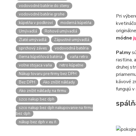
vodovodné batérie do steny
vodovodné batérie grohe
Pri výber
kúpelňa v podkroví
moderná kúpelňa
kvetináčo
origináln
Umývadlá
Rohové umývadlá
módne
j
Zlaté umývadlá
Zápustné umývadlá
sprchový záves
vodovodná batéria
Palmy
s
čierna kúpelňová batéria
vaňa retro
rastlina,
voľne stojaca vaňa
retro kúpeľne
druhej st
Nákup tovaru pre firmy bez DPH
priamemu 
kávové zr
Bez DPH
Ako znížiť náklady
fungujú v
Ako znížiť náklady na firmu
szco nakup bez dph
spálň
szco nakup bez dph nakupovanie na firmu
bez dph
nákup bez dph v eu ň