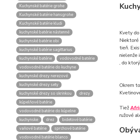
Kuchy
Kuchynské batérie grohe
Kuchynské batérie hansgrohe
Kuchynské batérie kludi
kuchynské batérie nástenné
Kvety do
Niektoré 
kuchynské batérie obi
tieň. Exi
kuchynské batérie sagittarius
nielenže 
kuchynské batérie
vodovodné batérie
, do kto
vodovodné batérie do kuchyne
kuchynské drezy nerezové
kuchynské drezy sety
Okrem to
Kvetinové
kuchynské drezy so skrinkou
drezy
kúpelňové batérie
Tiež
Afri
vodovodné batérie do kúpelne
ružové al
kuchynske
drez
bidetové batérie
Obýva
vaňové batérie
sprchové batérie
vodovodné batérie blanco