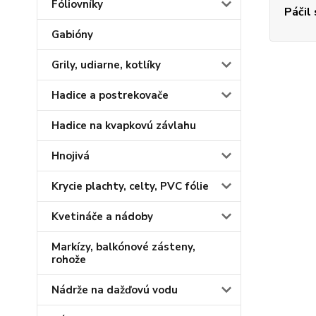
Fóliovníky
Páčil
Gabióny
Grily, udiarne, kotlíky
Hadice a postrekovače
Hadice na kvapkovú závlahu
Hnojivá
Krycie plachty, celty, PVC fólie
Kvetináče a nádoby
Markízy, balkónové zásteny,
rohože
Nádrže na dažďovú vodu