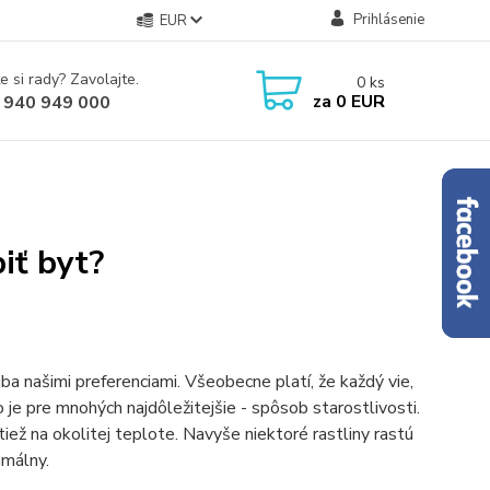
Prihlásenie
EUR
e si rady? Zavolajte.
0
ks
za
0 EUR
 940 949 000
iť byt?
a našimi preferenciami. Všeobecne platí, že každý vie,
 čo je pre mnohých najdôležitejšie - spôsob starostlivosti.
tiež na okolitej teplote. Navyše niektoré rastliny rastú
imálny.