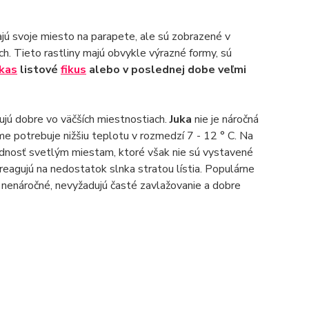
ajú svoje miesto na parapete, ale sú zobrazené v
ch. Tieto rastliny majú obvykle výrazné formy, sú
kas
listové
fikus
alebo v poslednej dobe veľmi
gujú dobre vo väčších miestnostiach.
Juka
nie je náročná
ime potrebuje nižšiu teplotu v rozmedzí 7 - 12 ° C. Na
prednosť svetlým miestam, ktoré však nie sú vystavené
 reagujú na nedostatok slnka stratou lístia. Populárne
 nenáročné, nevyžadujú časté zavlažovanie a dobre