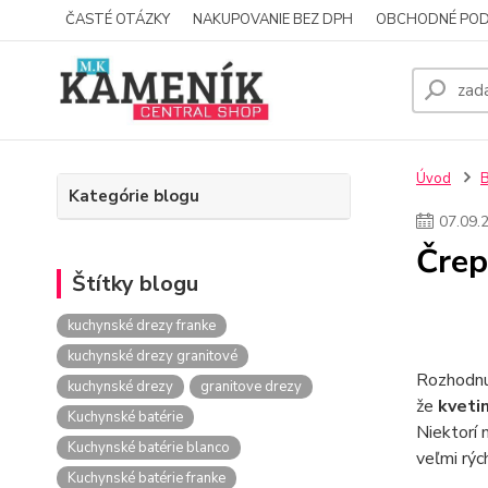
ČASTÉ OTÁZKY
NAKUPOVANIE BEZ DPH
OBCHODNÉ POD
Úvod
Kategórie blogu
07
.
09
.
Črep
Štítky blogu
kuchynské drezy franke
kuchynské drezy granitové
Rozhodnut
kuchynské drezy
granitove drezy
že
kveti
Kuchynské batérie
Niektorí 
Kuchynské batérie blanco
veľmi rýc
Kuchynské batérie franke