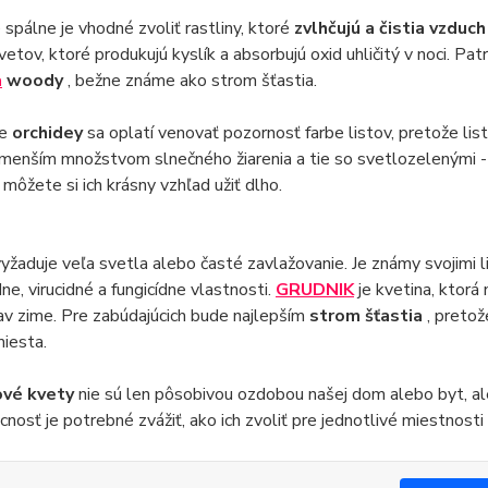
 spálne je vhodné zvoliť rastliny, ktoré
zvlhčujú a čistia vzduc
vetov, ktoré produkujú kyslík a absorbujú oxid uhličitý v noci. Pa
a
woody
, bežne známe ako strom šťastia.
pe
orchidey
sa oplatí venovať pozornosť farbe listov, pretože li
menším množstvom slnečného žiarenia a tie so svetlozelenými - s
, môžete si ich krásny vzhľad užiť dlho.
yžaduje veľa svetla alebo časté zavlažovanie. Je známy svojimi l
dne, virucidné a fungicídne vlastnosti.
GRUDNIK
je kvetina, ktorá
av zime. Pre zabúdajúcich bude najlepším
strom šťastia
, pretož
iesta.
ové kvety
nie sú len pôsobivou ozdobou našej dom alebo byt, ale 
nosť je potrebné zvážiť, ako ich zvoliť pre jednotlivé miestnosti 