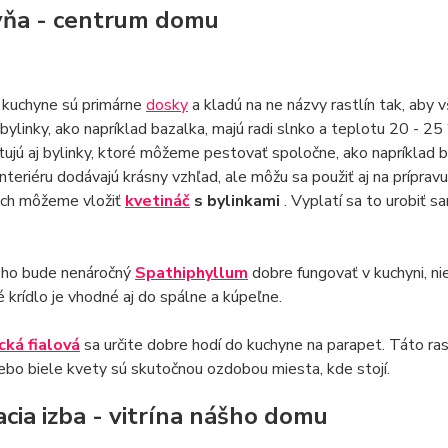
ňa - centrum domu
 kuchyne sú primárne
dosky
a kladú na ne názvy rastlín tak, aby v
bylinky, ako napríklad bazalka, majú radi slnko a teplotu 20 - 25
stujú aj bylinky, ktoré môžeme pestovať spoločne, ako napríklad
interiéru dodávajú krásny vzhľad, ale môžu sa použiť aj na prípravu 
rých môžeme vložiť
kvetináč
s bylinkami
. Vyplatí sa to urobiť s
ho bude nenáročný
Spathiphyllum
dobre fungovať v kuchyni, ni
 krídlo je vhodné aj do spálne a kúpeľne.
cká fialová
sa určite dobre hodí do kuchyne na parapet. Táto rast
ebo biele kvety sú skutočnou ozdobou miesta, kde stojí.
cia izba - vitrína nášho domu