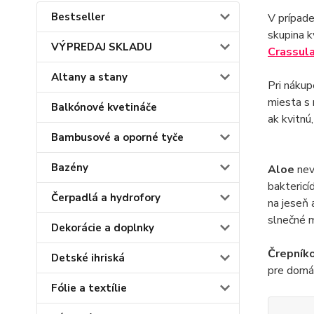
Bestseller
V prípade
skupina k
VÝPREDAJ SKLADU
Crassul
Altany a stany
Pri náku
miesta s 
Balkónové kvetináče
ak kvitnú
Bambusové a oporné tyče
Bazény
Aloe
nev
baktericí
Čerpadlá a hydrofory
na jeseň 
slnečné m
Dekorácie a doplnky
Črepník
Detské ihriská
pre domác
Fólie a textílie