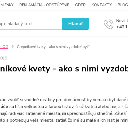
MIENKY
REKLAMÁCIA - ODSTÚPENIE
GDPR
KONTAKTY
BLOG
Neviet
Hľadať
+421
BLOG
Črepníkové kvety - ako s nimi vyzdobiť byt?
2019
níkové kvety - ako s nimi vyzdob
ie zvoliť si vhodné rastliny pre domácnosť by nemalo byť dané ib
náče
sa líšia veľkosťou a farbou listov, či už kvitnú alebo nie, a -
majú radi viac zatienené miesta, iní uprednostňujú slnečné. Záleží 
hlo a potrebujú veľa miesta, zatiaľ čo iné sú malé a ich rast je min