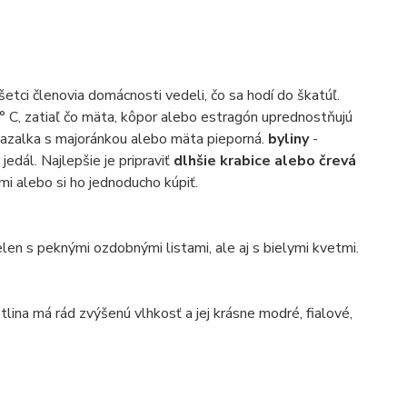
šetci členovia domácnosti vedeli, čo sa hodí do škatúľ.
 ° C, zatiaľ čo mäta, kôpor alebo estragón uprednostňujú
 bazalka s majoránkou alebo mäta pieporná.
byliny
-
jedál. Najlepšie je pripraviť
dlhšie krabice alebo črevá
ami alebo si ho jednoducho kúpiť.
elen s peknými ozdobnými listami, ale aj s bielymi kvetmi.
lina má rád zvýšenú vlhkosť a jej krásne modré, fialové,