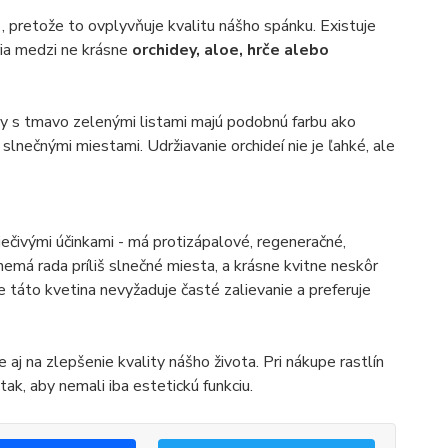
h
, pretože to ovplyvňuje kvalitu nášho spánku. Existuje
tria medzi ne krásne
orchidey, aloe, hrče alebo
sty s tmavo zelenými listami majú podobnú farbu ako
lnečnými miestami. Udržiavanie orchideí nie je ľahké, ale
iečivými účinkami - má protizápalové, regeneračné,
 nemá rada príliš slnečné miesta, a krásne kvitne neskôr
e táto kvetina nevyžaduje časté zalievanie a preferuje
aj na zlepšenie kvality nášho života. Pri nákupe rastlín
tak, aby nemali iba estetickú funkciu.