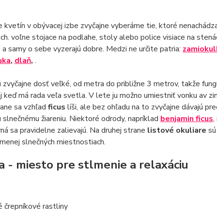
e kvetín v obývacej izbe zvyčajne vyberáme tie, ktoré nenachádz
ch. voľne stojace na podlahe, stoly alebo police visiace na stená
e a samy o sebe vyzerajú dobre. Medzi ne určite patria:
zamiokul
uka
,
dlaň
,
.
ú zvyčajne dosť veľké, od metra do približne 3 metrov, takže fun
 aj keď má rada veľa svetla. V lete ju možno umiestniť vonku av z
rane sa vzhľad
ficus
líši, ale bez ohľadu na to zvyčajne dávajú 
slnečnému žiareniu. Niektoré odrody, napríklad
benjamin ficus
,
ná sa pravidelne zalievajú. Na druhej strane
listové okuliare
sú
 menej slnečných miestnostiach.
a - miesto pre stlmenie a relaxáciu