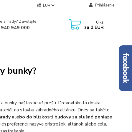
Prihlásenie
EUR
e si rady? Zavolajte.
0
ks
za
0 EUR
 940 949 000
hy bunky?
 bunky, našťastie už prešli. Drevovláknitá doska,
materiál na stavbu záhradného altánku. Dnes sa takéto
ady alebo do blízkosti budovy za slušné peniaze
šich preferencií nazýva prístrešok, altánok alebo cela.
zastrešenie.