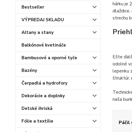
hárku je
Bestseller
dlaždice,
strechu b
VÝPREDAJ SKLADU
Prieh
Altany a stany
Balkónové kvetináče
Ešte ďalš
Bambusové a oporné tyče
odolné v
Bazény
lepenku z
štruktúr, 
Čerpadlá a hydrofory
Technick
Dekorácie a doplnky
naša bunk
Detské ihriská
Fólie a textílie
Páčil