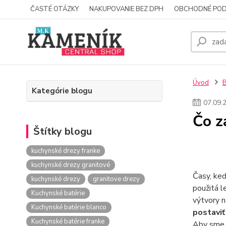
ČASTÉ OTÁZKY
NAKUPOVANIE BEZ DPH
OBCHODNÉ POD
Úvod
Kategórie blogu
07
.
09
.
Čo z
Štítky blogu
kuchynské drezy franke
kuchynské drezy granitové
Časy, keď
kuchynské drezy
granitove drezy
použitá l
Kuchynské batérie
výtvory n
Kuchynské batérie blanco
postavi
Kuchynské batérie franke
Aby sme v