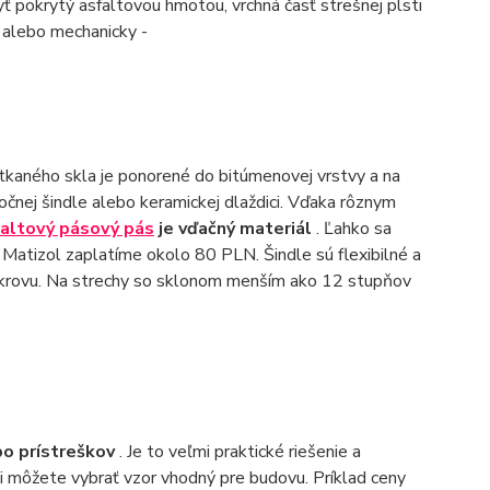
ť pokrytý asfaltovou hmotou, vrchná časť strešnej plsti
 alebo mechanicky -
etkaného skla je ponorené do bitúmenovej vrstvy a na
čnej šindle alebo keramickej dlaždici. Vďaka rôznym
altový pásový pás
je vďačný materiál
. Ľahko sa
a Matizol zaplatíme okolo 80 PLN. Šindle sú flexibilné a
a krovu. Na strechy so sklonom menším ako 12 stupňov
ebo prístreškov
. Je to veľmi praktické riešenie a
si môžete vybrať vzor vhodný pre budovu. Príklad ceny