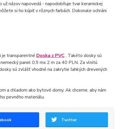
o už názov napovedá - napodobňuje tvar keramickej
môžete si ho kúpiť v rôznych farbách. Dokonale ochráni
ti je transparentné
Doska z PVC
, Takéto dosky sú
 nemecký panel 0,9 mx 2 m za 40 PLN. Za vlnitú
osky sú zvlášť vhodné na zakrytie ľahkých drevených
trom a chladom ako bytové domy. Ak chceme, aby nám
rého pevného materiálu.
ebook
Twitter