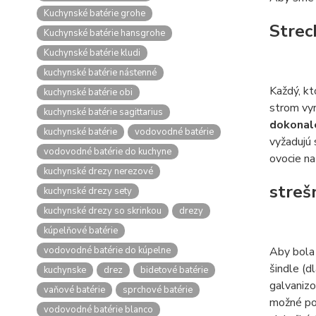
Kuchynské batérie grohe
Strec
Kuchynské batérie hansgrohe
Kuchynské batérie kludi
kuchynské batérie nástenné
Každý, kt
kuchynské batérie obi
strom vyr
kuchynské batérie sagittarius
dokonale
kuchynské batérie
vodovodné batérie
vyžadujú 
vodovodné batérie do kuchyne
ovocie na
kuchynské drezy nerezové
streš
kuchynské drezy sety
kuchynské drezy so skrinkou
drezy
kúpelňové batérie
vodovodné batérie do kúpelne
Aby bola 
šindle (d
kuchynske
drez
bidetové batérie
galvanizo
vaňové batérie
sprchové batérie
možné pou
vodovodné batérie blanco