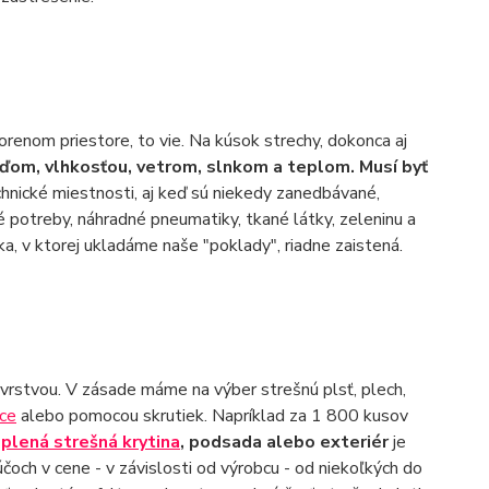
orenom priestore, to vie. Na kúsok strechy, dokonca aj
ďom, vlhkosťou, vetrom, slnkom a teplom. Musí byť
chnické miestnosti, aj keď sú niekedy zanedbávané,
é potreby, náhradné pneumatiky, tkané látky, zeleninu a
ka, v ktorej ukladáme naše "poklady", riadne zaistená.
vrstvou. V zásade máme na výber strešnú plsť, plech,
nce
alebo pomocou skrutiek. Napríklad za 1 800 kusov
plená strešná krytina
, podsada alebo exteriér
je
čoch v cene - v závislosti od výrobcu - od niekoľkých do