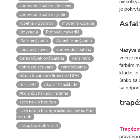
niekoľkýc
vodovodné batérie do steny
je pokryt
vodovodné batérie grohe
Asfal
kúpelňa v podkroví
moderná kúpelňa
Umývadlá
Rohové umývadlá
Zlaté umývadlá
Zápustné umývadlá
sprchový záves
vodovodná batéria
Nazýva s
vrch je p
čierna kúpelňová batéria
vaňa retro
farbám mi
voľne stojaca vaňa
retro kúpeľne
kladie, j
Nákup tovaru pre firmy bez DPH
ľahko sa
Bez DPH
Ako znížiť náklady
sa odporú
Ako znížiť náklady na firmu
trapé
szco nakup bez dph
szco nakup bez dph nakupovanie na firmu
bez dph
nákup bez dph v eu ň
Trapézov
pravdepod