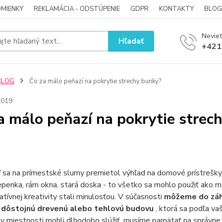
MIENKY
REKLAMÁCIA - ODSTÚPENIE
GDPR
KONTAKTY
BLOG
Neviet
Hľadať
+421
BLOG
Čo za málo peňazí na pokrytie strechy bunky?
2019
a málo peňazí na pokrytie strec
 sa na prímestské slumy premietol výhľad na domové prístrešky a
epenka, rám okna, stará doska - to všetko sa mohlo použiť ako 
atívnej kreativity stali minulosťou. V súčasnosti
môžeme do záhr
ť dôstojnú drevenú alebo tehlovú budovu
, ktorá sa podľa va
 miestnosti mohli dlhodobo slúžiť, musíme pamätať na správne 