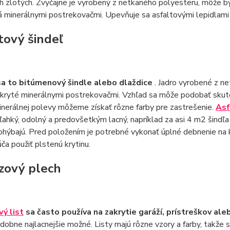
h zlotých. Zvyčajne je vyrobený z netkaného polyesteru, môže by
á minerálnymi postrekovačmi. Upevňuje sa asfaltovými lepidlami
tový šindeľ
a to bitúmenový šindle alebo dlaždice
. Jadro vyrobené z n
okryté minerálnymi postrekovačmi. Vzhľad sa môže podobať skuto
nerálnej polevy môžeme získať rôzne farby pre zastrešenie.
Asf
e ľahký, odolný a predovšetkým lacný, napríklad za asi 4 m2 šindľ
 ohýbajú. Pred položením je potrebné vykonať úplné debnenie n
ča použiť plstenú krytinu.
zový plech
ý list
sa často používa na zakrytie garáží, prístreškov al
obne najlacnejšie možné. Listy majú rôzne vzory a farby, takže 