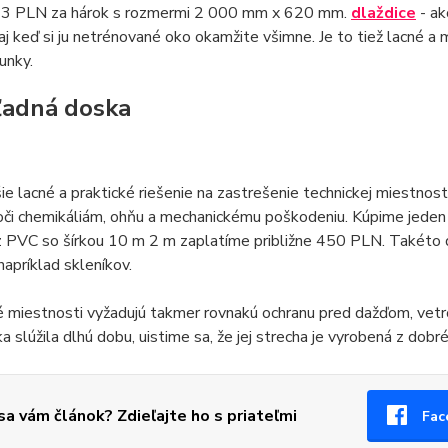
 23 PLN za hárok s rozmermi 2 000 mm x 620 mm.
dlaždice
- ak
 aj keď si ju netrénované oko okamžite všimne. Je to tiež lacné a 
unky.
ľadná doska
ie lacné a praktické riešenie na zastrešenie technickej miestnos
oči chemikáliám, ohňu a mechanickému poškodeniu. Kúpime jeden
 PVC so šírkou 10 m 2 m zaplatíme približne 450 PLN. Takéto d
napríklad skleníkov.
é miestnosti vyžadujú takmer rovnakú ochranu pred dažďom, ve
a slúžila dlhú dobu, uistime sa, že jej strecha je vyrobená z dob
 sa vám článok? Zdieľajte ho s priateľmi
Fac