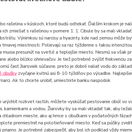
bo rašelina v kúskoch, ktoré budú odtekať. Ďalším krokom je nali
a ich zmiešať s rašelinou v pomere 1: 1. Cibule by sa mali vklada
bstrátu. Výnimkou sú narcisy a hyacinty, kde nad zemou môže byť
a tmavej miestnosti. Polievajú sa raz týždenne s takou intenzitou, 
sa musia presunúť na svetlé a teplejšie miesto. Nesmú sa však p
rane alebo blízko ohrievačov. Je tiež potrebné zvýšiť frekvenciu z
 hornú časť žiaroviek súčasne, preto je dobré naliať vodu do zákla
 cibuľky
zvyčajne kvitnú asi 8-10 týždňov po výsadbe. Najlepšie j
 marci. Ak to chcete urobiť, umiestnite banku naspodok
 urýchliť rozkvet rastlín, môžete vyskúšať pestovanie cibúľ vo vod
i, kamienkami a vodou. Žiarovky by sa mali vkladať tak, aby leža
chladnom mieste, ako aj hrnce s cibuľkami v počiatočných fázach 
eplote premiestniť na polotieňované miesto. Keď sa púčiky zvidit
i priamo. Je potrebné zabezpečiť, aby bol ich podklad vždy miern