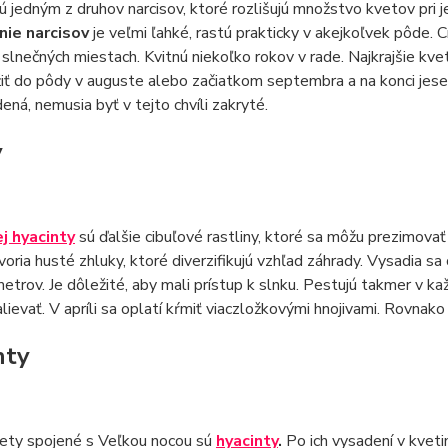
ú jedným z druhov narcisov, ktoré rozlišujú množstvo kvetov pri 
nie narcisov
je veľmi ľahké, rastú prakticky v akejkoľvek pôde. C
 slnečných miestach. Kvitnú niekoľko rokov v rade. Najkrajšie kve
iť do pôdy v auguste alebo začiatkom septembra a na konci jese
dená, nemusia byť v tejto chvíli zakryté.
y
j hyacinty
sú ďalšie cibuľové rastliny, ktoré sa môžu prezimovať 
oria husté zhluky, ktoré diverzifikujú vzhľad záhrady. Vysadia 
etrov. Je dôležité, aby mali prístup k slnku. Pestujú takmer v kaž
lievať. V apríli sa oplatí kŕmiť viaczložkovými hnojivami. Rovnako
nty
vety spojené s Veľkou nocou sú
hyacinty
.
Po ich vysadení v kvet