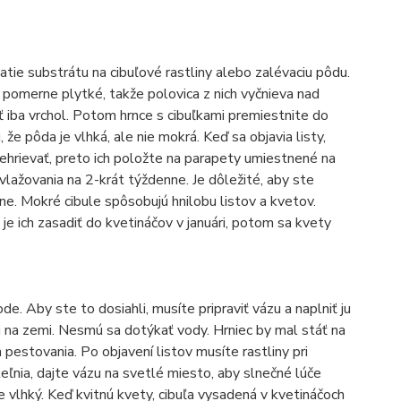
atie substrátu na cibuľové rastliny alebo zalévaciu pôdu.
ť pomerne plytké, takže polovica z nich vyčnieva nad
 iba vrchol. Potom hrnce s cibuľkami premiestnite do
že pôda je vlhká, ale nie mokrá. Keď sa objavia listy,
rehrievať, preto ich položte na parapety umiestnené na
avlažovania na 2-krát týždenne. Je dôležité, aby ste
dne. Mokré cibule spôsobujú hnilobu listov a kvetov.
e ich zasadiť do kvetináčov v januári, potom sa kvety
e. Aby ste to dosiahli, musíte pripraviť vázu a naplniť ju
li na zemi. Nesmú sa dotýkať vody. Hrniec by mal stáť na
pestovania. Po objavení listov musíte rastliny pri
eľnia, dajte vázu na svetlé miesto, aby slnečné lúče
e vlhký. Keď kvitnú kvety, cibuľa vysadená v kvetináčoch