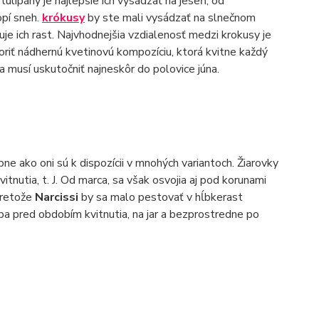
ulipány je najlepšie ich vysádzať na jeseň, od
opí sneh.
krókusy
by ste mali vysádzať na slnečnom
uje ich rast. Najvhodnejšia vzdialenosť medzi krokusy je
riť nádhernú kvetinovú kompozíciu, ktorá kvitne každý
a musí uskutočniť najneskôr do polovice júna.
e ako oni sú k dispozícii v mnohých variantoch. Žiarovky
itnutia, t. J. Od marca, sa však osvojia aj pod korunami
 pretože
Narcissi
by sa malo pestovať v hĺbkerast
a pred obdobím kvitnutia, na jar a bezprostredne po