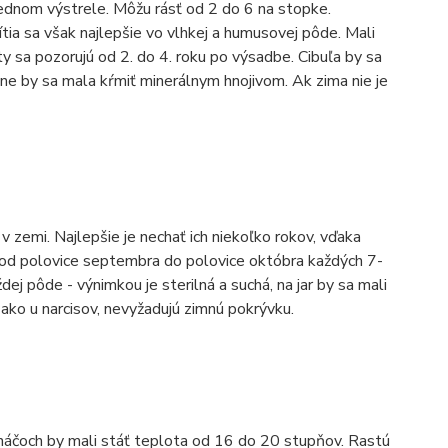
jednom výstrele. Môžu rásť od 2 do 6 na stopke.
ítia sa však najlepšie vo vlhkej a humusovej pôde. Mali
ty sa pozorujú od 2. do 4. roku po výsadbe. Cibuľa by sa
ne by sa mala kŕmiť minerálnym hnojivom. Ak zima nie je
v zemi. Najlepšie je nechať ich niekoľko rokov, vďaka
sa od polovice septembra do polovice októbra každých 7-
dej pôde - výnimkou je sterilná a suchá, na jar by sa mali
 ako u narcisov, nevyžadujú zimnú pokrývku.
ináčoch by mali stáť teplota od 16 do 20 stupňov. Rastú