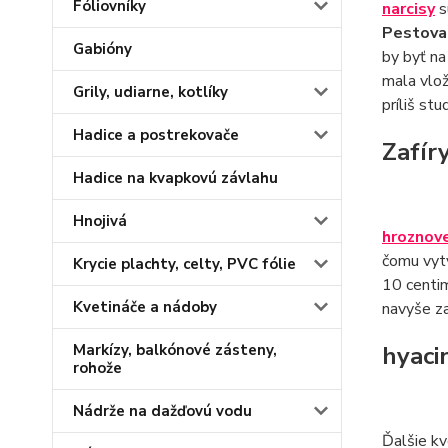
Fóliovníky
narcisy
s
Pestova
Gabióny
by byť na
mala vlož
Grily, udiarne, kotlíky
príliš stu
Hadice a postrekovače
Zafír
Hadice na kvapkovú závlahu
Hnojivá
hroznove
čomu vytv
Krycie plachty, celty, PVC fólie
10 centim
Kvetináče a nádoby
navyše za
Markízy, balkónové zásteny,
hyaci
rohože
Nádrže na dažďovú vodu
Ďalšie k