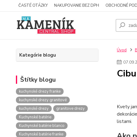
ČASTÉ OTÁZKY
NAKUPOVANIE BEZ DPH
OBCHODNÉ POD
Úvod
Kategórie blogu
07
.
09
.
Cibu
Štítky blogu
kuchynské drezy franke
kuchynské drezy granitové
Kvety jar
kuchynské drezy
granitove drezy
dekorácie
Kuchynské batérie
listami.
Kuchynské batérie blanco
Ako p
Kuchynské batérie franke