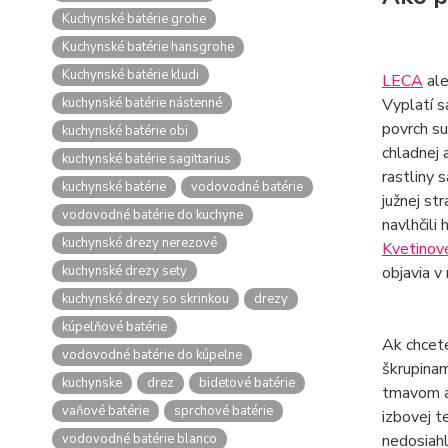
Kuchynské batérie grohe
Kuchynské batérie hansgrohe
Kuchynské batérie kludi
LECA
ale
kuchynské batérie nástenné
Vyplatí s
povrch su
kuchynské batérie obi
chladnej 
kuchynské batérie sagittarius
rastliny 
kuchynské batérie
vodovodné batérie
južnej st
vodovodné batérie do kuchyne
navlhčili
kuchynské drezy nerezové
Kvetinové
kuchynské drezy sety
objavia v
kuchynské drezy so skrinkou
drezy
kúpelňové batérie
Ak chcete
vodovodné batérie do kúpelne
škrupinam
kuchynske
drez
bidetové batérie
tmavom a 
vaňové batérie
sprchové batérie
izbovej t
vodovodné batérie blanco
nedosiahl