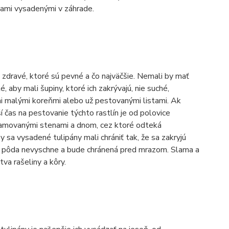
ľkami vysadenými v záhrade.
te zdravé, ktoré sú pevné a čo najväčšie. Nemali by mať
 aby mali šupiny, ktoré ich zakrývajú, nie suché,
ými malými koreňmi alebo už pestovanými listami. Ak
ší čas na pestovanie týchto rastlín je od polovice
elamovanými stenami a dnom, cez ktoré odteká
 sa vysadené tulipány mali chrániť tak, že sa zakryjú
mu pôda nevyschne a bude chránená pred mrazom. Slama a
tva rašeliny a kôry.