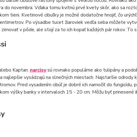
sú ďalšie cibuľové rastliny spojené s Veľkou nocou. Rovnako ako t
a do novembra. Vďaka tomu kvitnú prvé kvety skôr, ako sa rozt
kom tieni. Kvetinové cibuľky je možné dodatočne hnojiť, čo urýchľ
entimetrov. Po výsadbe tucet žiaroviek vedľa seba môžete vytvo
 zimovať v pôde, ale stojí za to ich kopať každých pár rokov. To s
si
alebo Kaptan.
narcisy
sú rovnako populárne ako tulipány a podobn
sa najlepšie vysádzajú na slnečných miestach. Najstaršie odrody kv
stromov. Pred vysadením cibúľ je dobré ich namočiť do fungicídu,
kom výšky banky v intervaloch 15 - 20 cm. Môžu byť prinesené ib
sy