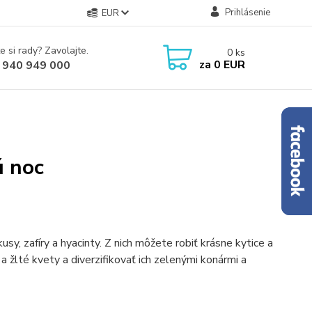
Prihlásenie
EUR
e si rady? Zavolajte.
0
ks
za
0 EUR
 940 949 000
ú noc
sy, zafíry a hyacinty. Z nich môžete robiť krásne kytice a
a žlté kvety a diverzifikovať ich zelenými konármi a