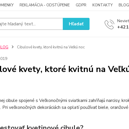
MIENKY
REKLAMÁCIA - ODSTÚPENIE
GDPR
KONTAKTY
BLOG
Neviet
Hľadať
+421
BLOG
Cibulové kvety, ktoré kvitnú na Veľkú noc
2019
lové kvety, ktoré kvitnú na Veľk
nej cibule spojené s Veľkonočnými sviatkami zahŕňajú narcisy, kroku
. Pri veľkonočných dekoráciách sa oplatí používať biele, oranžové 
estovať kvetinové cibule?