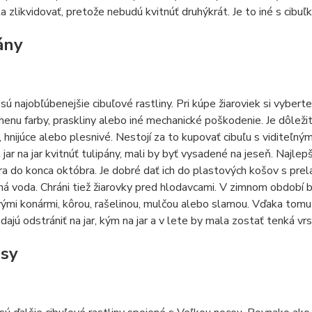
a zlikvidovať, pretože nebudú kvitnúť druhýkrát. Je to iné s cibu
ány
sú najobľúbenejšie cibuľové rastliny. Pri kúpe žiaroviek si vyber
menu farby, praskliny alebo iné mechanické poškodenie. Je dôležité,
 hnijúce alebo plesnivé. Nestojí za to kupovať cibuľu s viditeľn
 jar na jar kvitnúť tulipány, mali by byť vysadené na jeseň. Najlep
a do konca októbra. Je dobré dať ich do plastových košov s pr
á voda. Chráni tiež žiarovky pred hlodavcami. V zimnom období by
vými konármi, kôrou, rašelinou, mulčou alebo slamou. Vďaka to
dajú odstrániť na jar, kým na jar a v lete by mala zostať tenká vrs
sy