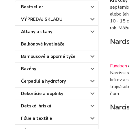
Krokusy
Bestseller
septembr
alebo ľah
VÝPREDAJ SKLADU
10 - 15 c
rok. Môžu
Altany a stany
Narcis
Balkónové kvetináče
Bambusové a oporné tyče
Funaben
Bazény
Narcissi 
kríkov a 
Čerpadlá a hydrofory
trojnásob
ňom.
Dekorácie a doplnky
Narci
Detské ihriská
Fólie a textílie