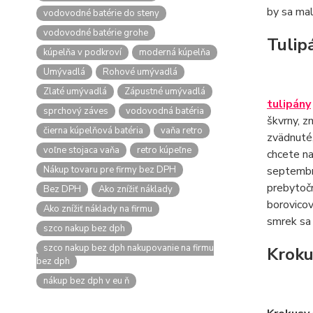
by sa mal
vodovodné batérie do steny
vodovodné batérie grohe
Tulip
kúpelňa v podkroví
moderná kúpelňa
Umývadlá
Rohové umývadlá
Zlaté umývadlá
Zápustné umývadlá
tulipány
sprchový záves
vodovodná batéria
škvrny, z
čierna kúpelňová batéria
vaňa retro
zvädnuté,
voľne stojaca vaňa
retro kúpeľne
chcete na
Nákup tovaru pre firmy bez DPH
septembr
prebytočn
Bez DPH
Ako znížiť náklady
borovico
Ako znížiť náklady na firmu
smrek sa 
szco nakup bez dph
szco nakup bez dph nakupovanie na firmu
Kroku
bez dph
nákup bez dph v eu ň