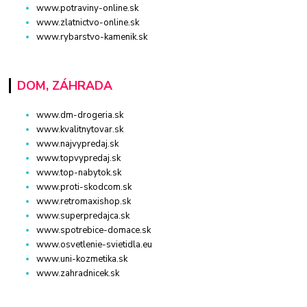
www.potraviny-online.sk
www.zlatnictvo-online.sk
www.rybarstvo-kamenik.sk
DOM, ZÁHRADA
www.dm-drogeria.sk
www.kvalitnytovar.sk
www.najvypredaj.sk
www.topvypredaj.sk
www.top-nabytok.sk
www.proti-skodcom.sk
www.retromaxishop.sk
www.superpredajca.sk
www.spotrebice-domace.sk
www.osvetlenie-svietidla.eu
www.uni-kozmetika.sk
www.zahradnicek.sk