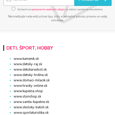
Súhlasím so
spracovaním osobných údajov
za účelom zasielania newslettera.
Nezmeškajte naše exkluzívne tipy, triky a jedinečné ponuky priamo vo vašej
schránke.
DETI, ŠPORT, HOBBY
www.kamenik.sk
www.detsky-raj.sk
www.detskaradost.sk
www.detsky-hrdina.sk
www.domaci-milacik.sk
www.hracky-online.sk
www.kupelna.shop
www.stonshop.sk
www.sanita-kupelne.sk
www.skolsky-batoh.sk
www.sportaturistika.sk