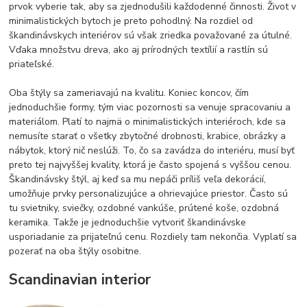
prvok vyberie tak, aby sa zjednodušili každodenné činnosti. Život v
minimalistických bytoch je preto pohodlný. Na rozdiel od
škandinávskych interiérov sú však zriedka považované za útulné.
Vďaka množstvu dreva, ako aj prírodných textílií a rastlín sú
priateľské.
Oba štýly sa zameriavajú na kvalitu. Koniec koncov, čím
jednoduchšie formy, tým viac pozornosti sa venuje spracovaniu a
materiálom. Platí to najmä o minimalistických interiéroch, kde sa
nemusíte starať o všetky zbytočné drobnosti, krabice, obrázky a
nábytok, ktorý nič neslúži. To, čo sa zavádza do interiéru, musí byť
preto tej najvyššej kvality, ktorá je často spojená s vyššou cenou.
Škandinávsky štýl, aj keď sa mu nepáči príliš veľa dekorácií,
umožňuje prvky personalizujúce a ohrievajúce priestor. Často sú
tu svietniky, sviečky, ozdobné vankúše, prútené koše, ozdobná
keramika. Takže je jednoduchšie vytvoriť škandinávske
usporiadanie za prijateľnú cenu. Rozdiely tam nekončia. Vyplatí sa
pozerať na oba štýly osobitne.
Scandinavian interior