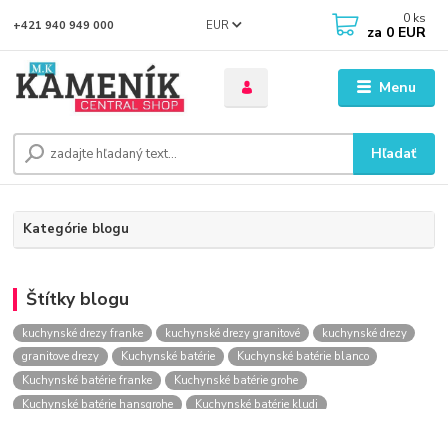
0
ks
EUR
+421 940 949 000
za
0 EUR
Menu
Hľadať
Kategórie blogu
Štítky blogu
kuchynské drezy franke
kuchynské drezy granitové
kuchynské drezy
granitove drezy
Kuchynské batérie
Kuchynské batérie blanco
Kuchynské batérie franke
Kuchynské batérie grohe
Kuchynské batérie hansgrohe
Kuchynské batérie kludi
kuchynské batérie nástenné
kuchynské batérie obi