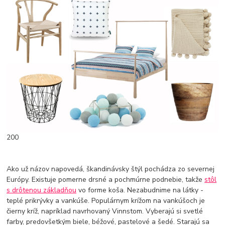
200
Ako už názov napovedá, škandinávsky štýl pochádza zo severnej
Európy. Existuje pomerne drsné a pochmúrne podnebie, takže
stôl
s drôtenou základňou
vo forme koša. Nezabudnime na látky -
teplé prikrývky a vankúše. Populárnym krížom na vankúšoch je
čierny kríž, napríklad navrhovaný Vinnstom. Vyberajú si svetlé
farby, predovšetkým biele, béžové, pastelové a šedé. Starajú sa