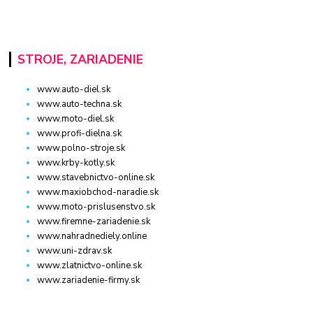
STROJE, ZARIADENIE
www.auto-diel.sk
www.auto-techna.sk
www.moto-diel.sk
www.profi-dielna.sk
www.polno-stroje.sk
www.krby-kotly.sk
www.stavebnictvo-online.sk
www.maxiobchod-naradie.sk
www.moto-prislusenstvo.sk
www.firemne-zariadenie.sk
www.nahradnediely.online
www.uni-zdrav.sk
www.zlatnictvo-online.sk
www.zariadenie-firmy.sk