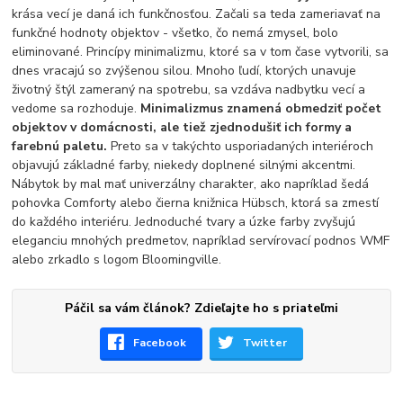
krása vecí je daná ich funkčnosťou. Začali sa teda zameriavať na
funkčné hodnoty objektov - všetko, čo nemá zmysel, bolo
eliminované. Princípy minimalizmu, ktoré sa v tom čase vytvorili, sa
dnes vracajú so zvýšenou silou. Mnoho ľudí, ktorých unavuje
životný štýl zameraný na spotrebu, sa vzdáva nadbytku vecí a
vedome sa rozhoduje.
Minimalizmus znamená obmedziť počet
objektov v domácnosti, ale tiež zjednodušiť ich formy a
farebnú paletu.
Preto sa v takýchto usporiadaných interiéroch
objavujú základné farby, niekedy doplnené silnými akcentmi.
Nábytok by mal mať univerzálny charakter, ako napríklad šedá
pohovka Comforty alebo čierna knižnica Hübsch, ktorá sa zmestí
do každého interiéru. Jednoduché tvary a úzke farby zvyšujú
eleganciu mnohých predmetov, napríklad servírovací podnos WMF
alebo zrkadlo s logom Bloomingville.
Páčil sa vám článok? Zdieľajte ho s priateľmi
Facebook
Twitter