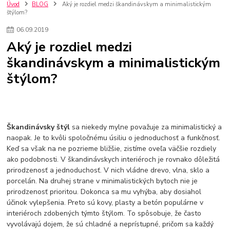
kuchynské batérie sagittarius
kuchynské batérie
vodovodné batérie
Úvod
BLOG
Aký je rozdiel medzi škandinávskym a minimalistickým
štýlom?
vodovodné batérie do kuchyne
kuchynské drezy nerezové
kuchynské drezy sety
kuchynské drezy so skrinkou
drezy
06
.
09
.
2019
kúpelňové batérie
vodovodné batérie do kúpelne
kuchynske
drez
Aký je rozdiel medzi
bidetové batérie
vaňové batérie
sprchové batérie
škandinávskym a minimalistickým
vodovodné batérie blanco
vodovodné batérie do steny
štýlom?
vodovodné batérie grohe
kúpelňa v podkroví
moderná kúpelňa
Umývadlá
Rohové umývadlá
Zlaté umývadlá
Zápustné umývadlá
sprchový záves
vodovodná batéria
čierna kúpelňová batéria
vaňa retro
voľne stojaca vaňa
retro kúpeľne
Nákup tovaru pre firmy bez DPH
Bez DPH
Škandinávsky štýl
sa niekedy mylne považuje za minimalistický a
Ako znížiť náklady
Ako znížiť náklady na firmu
szco nakup bez dph
naopak. Je to kvôli spoločnému úsiliu o jednoduchosť a funkčnosť.
Keď sa však na ne pozrieme bližšie, zistíme oveľa väčšie rozdiely
szco nakup bez dph nakupovanie na firmu bez dph
nákup bez dph v eu ň
ako podobnosti. V škandinávskych interiéroch je rovnako dôležitá
prirodzenosť a jednoduchosť. V nich vládne drevo, vlna, sklo a
porcelán. Na druhej strane v minimalistických bytoch nie je
prirodzenosť prioritou. Dokonca sa mu vyhýba, aby dosiahol
účinok vylepšenia. Preto sú kovy, plasty a betón populárne v
interiéroch zdobených týmto štýlom. To spôsobuje, že často
vyvolávajú dojem, že sú chladné a neprístupné, pričom sa každý