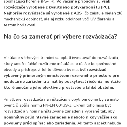
spomaľujúci horenie (PS-FR).
Vo väčšine prípadov sú však
rozvádzače vyrobené z kvalitného polykarbonátu (PC).
Najhoršie rozvádzače sú vyrobené z ABS
, čo zaisťuje nielen zlú
mechanickú odolnosť, ale aj nízku odolnosť voči UV žiareniu a
testom horľavosti.
Na čo sa zamerať pri výbere rozvádzača?
V súlade s trhovými trendmi sa oplatí investovať do rozvádzača,
ktorý umožní ľahké rozšírenie inštalácie o ďalšie bezpečnostné
obvody a prístroje. Z tohto dôvodu by mal byť
rozvádzač
vybavený primeraným množstvom rezervného priestoru pre
modulárne zariadenia a mal by poskytovať riešenia montáže,
ktoré umožnia jeho efektívnu prestavbu a ľahkú obsluhu.
Pri výbere rozvádzača na inštaláciu v obytnom dome by sa malo
overiť, či spĺňa normu PN-EN 60439-3. Okrem toho musí byť
rozvádzač a v ňom nainštalované zariadenia vybrané tak, aby
nominálny prúd hlavné zariadenie nebolo nikdy väčšie ako
povolený prúd spínacieho zariadenia.
Ak tento aspekt nebude