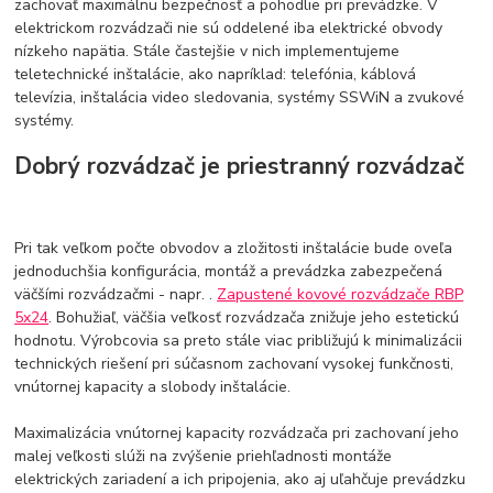
zachovať maximálnu bezpečnosť a pohodlie pri prevádzke. V
elektrickom rozvádzači nie sú oddelené iba elektrické obvody
nízkeho napätia. Stále častejšie v nich implementujeme
teletechnické inštalácie, ako napríklad: telefónia, káblová
televízia, inštalácia video sledovania, systémy SSWiN a zvukové
systémy.
Dobrý rozvádzač je priestranný rozvádzač
Pri tak veľkom počte obvodov a zložitosti inštalácie bude oveľa
jednoduchšia konfigurácia, montáž a prevádzka zabezpečená
väčšími rozvádzačmi - napr. .
Zapustené kovové rozvádzače RBP
5x24
. Bohužiaľ, väčšia veľkosť rozvádzača znižuje jeho estetickú
hodnotu. Výrobcovia sa preto stále viac približujú k minimalizácii
technických riešení pri súčasnom zachovaní vysokej funkčnosti,
vnútornej kapacity a slobody inštalácie.
Maximalizácia vnútornej kapacity rozvádzača pri zachovaní jeho
malej veľkosti slúži na zvýšenie priehľadnosti montáže
elektrických zariadení a ich pripojenia, ako aj uľahčuje prevádzku