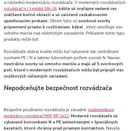
a následnú modernizáciu rozvádzača. V moderných rozvádzačoch
rozvádzač n / t médiá SM-24
.
káble sú zvyčajne vedené cez
zväčšené bočné oblasti a sú zaistené zaskakovacími
upevňovacími prvkami.
Okrem toho sú
svorkové svorky
pripevnené priamo k rozšíreniam. kábel
, ktorý umožňuje viac
voľného miesta nad elektrickým zariadením. Príkladom tohto typu
produktu môže byť
Rozvádzače dobrej kvality môžu byť vybavené tak centrálnymi
svorkami PE / N a takmer ľubovoľným počtom svoriek N. Naviac
neutrálne svorky sú omnoho menšie a majú až 5 svorkových
polí, ktoré v moderných rozvádzačoch môžu byť pripojiť viac
zvyškových súčasných zariadení.
Nepodceňujte bezpečnosť rozvádzača
Bezpečné používanie rozvádzača je zásadné.
podomietkový
modulárny rozvádzač MSF RP 2x12
.
Moderné rozvádzače sú
vybavené koncovkami N a PE umiestnenými v špeciálnych
kazetách, ktoré chránia pred priamym kontaktom.
Navyše