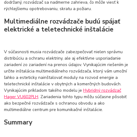
dodržaný, rozvádzač sa nadmerne zahrieva, čo môže viesť k
rýchlejšiemu opotrebovaniu, skratu a požiaru.
Multimediálne rozvádzače budú spájať
elektrické a teletechnické inštalácie
V súčasnosti musia rozvádzače zabezpečovať nielen správnu
distribúciu a ochranu elektriny, ale aj efektívne usporiadanie
zariadení zo zariadení na prenos údajov. Vynikajúcim riešením je
určite inštalácia multimediálneho rozvádzača, ktorý vám umožní
ľahko a esteticky nainštalovať moduly na rozvod energie a
teletechnické inštalácie v obytných a komerčných budovách.
Vynikajúcim príkladom takého modelu je
Hybridný rozvádzač
Hager VU602PLH
. Zariadenia tohto typu môžu súčasne pôsobiť
ako bezpečné rozvádzače s ochranou obvodu a ako
multimediálne centrum pre komunikačné inštalácie.
Summary