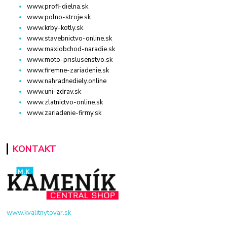
www.profi-dielna.sk
www.polno-stroje.sk
www.krby-kotly.sk
www.stavebnictvo-online.sk
www.maxiobchod-naradie.sk
www.moto-prislusenstvo.sk
www.firemne-zariadenie.sk
www.nahradnediely.online
www.uni-zdrav.sk
www.zlatnictvo-online.sk
www.zariadenie-firmy.sk
KONTAKT
www.kvalitnytovar.sk