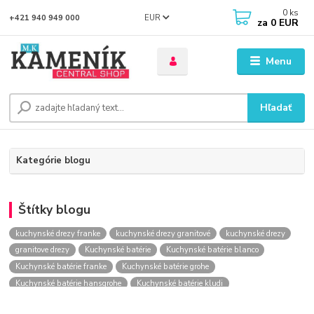
0
ks
EUR
+421 940 949 000
za
0 EUR
Menu
Hľadať
Kategórie blogu
Štítky blogu
kuchynské drezy franke
kuchynské drezy granitové
kuchynské drezy
granitove drezy
Kuchynské batérie
Kuchynské batérie blanco
Kuchynské batérie franke
Kuchynské batérie grohe
Kuchynské batérie hansgrohe
Kuchynské batérie kludi
kuchynské batérie nástenné
kuchynské batérie obi