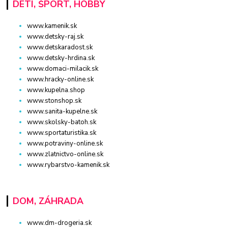
DETI, ŠPORT, HOBBY
www.kamenik.sk
www.detsky-raj.sk
www.detskaradost.sk
www.detsky-hrdina.sk
www.domaci-milacik.sk
www.hracky-online.sk
www.kupelna.shop
www.stonshop.sk
www.sanita-kupelne.sk
www.skolsky-batoh.sk
www.sportaturistika.sk
www.potraviny-online.sk
www.zlatnictvo-online.sk
www.rybarstvo-kamenik.sk
DOM, ZÁHRADA
www.dm-drogeria.sk