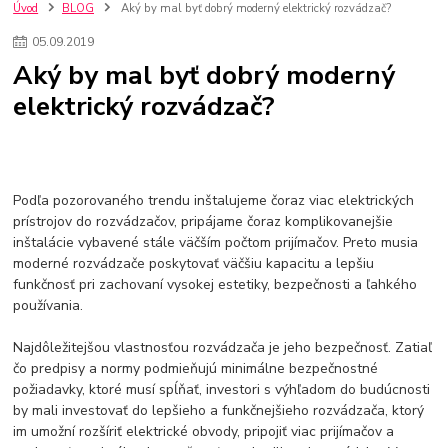
kuchynské batérie sagittarius
kuchynské batérie
vodovodné batérie
Úvod
BLOG
Aký by mal byť dobrý moderný elektrický rozvádzač?
vodovodné batérie do kuchyne
kuchynské drezy nerezové
05
.
09
.
2019
kuchynské drezy sety
kuchynské drezy so skrinkou
drezy
Aký by mal byť dobrý moderný
kúpelňové batérie
vodovodné batérie do kúpelne
kuchynske
drez
elektrický rozvádzač?
bidetové batérie
vaňové batérie
sprchové batérie
vodovodné batérie blanco
vodovodné batérie do steny
vodovodné batérie grohe
kúpelňa v podkroví
moderná kúpelňa
Umývadlá
Rohové umývadlá
Zlaté umývadlá
Zápustné umývadlá
sprchový záves
vodovodná batéria
Podľa pozorovaného trendu inštalujeme čoraz viac elektrických
čierna kúpelňová batéria
vaňa retro
voľne stojaca vaňa
prístrojov do rozvádzačov, pripájame čoraz komplikovanejšie
inštalácie vybavené stále väčším počtom prijímačov. Preto musia
retro kúpeľne
Nákup tovaru pre firmy bez DPH
Bez DPH
moderné rozvádzače poskytovať väčšiu kapacitu a lepšiu
Ako znížiť náklady
Ako znížiť náklady na firmu
szco nakup bez dph
funkčnosť pri zachovaní vysokej estetiky, bezpečnosti a ľahkého
szco nakup bez dph nakupovanie na firmu bez dph
nákup bez dph v eu ň
používania.
Najdôležitejšou vlastnosťou rozvádzača je jeho bezpečnosť. Zatiaľ
čo predpisy a normy podmieňujú minimálne bezpečnostné
požiadavky, ktoré musí spĺňať, investori s výhľadom do budúcnosti
by mali investovať do lepšieho a funkčnejšieho rozvádzača, ktorý
im umožní rozšíriť elektrické obvody, pripojiť viac prijímačov a