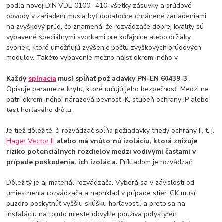
podľa novej DIN VDE 0100- 410, všetky zásuvky a prúdové
obvody v zariadení musia byť dodatočne chránené zariadeniami
na zvyškový prúd, čo znamená, že rozvádzače dobrej kvality sú
vybavené špeciálnymi svorkami pre koľajnice alebo držiaky
svoriek, ktoré umožňujú zvýšenie počtu zvyškových prúdových
modulov. Takéto vybavenie možno nájsť okrem iného v
Každý
spínacia
musí spĺňať požiadavky PN-EN 60439-3
.
Opisuje parametre krytu, ktoré určujú jeho bezpečnosť. Medzi ne
patrí okrem iného: nárazová pevnosť IK, stupeň ochrany IP alebo
test horľavého drôtu.
Je tiež dôležité, či rozvádzač spĺňa požiadavky triedy ochrany II, t. j.
Hager Vector II
.
alebo má vnútornú izoláciu, ktorá znižuje
riziko potenciálnych rozdielov medzi vodivými časťami v
prípade poškodenia. ich izolácia.
Príkladom je rozvádzač
Dôležitý je aj materiál rozvádzača. Vyberá sa v závislosti od
umiestnenia rozvádzača a napríklad v prípade stien GK musí
puzdro poskytnúť vyššiu skúšku horľavosti, a preto sa na
inštaláciu na tomto mieste obvykle používa polystyrén