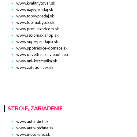
www.kvalitnytovar.sk
www.najvypredaj.sk
www.topvypredaj.sk
www.top-nabytok.sk
www.proti-skodcom.sk
www.retromaxishop.sk
www.superpredajca.sk
www.spotrebice-domace.sk
www.osvetlenie-svietidla.eu
www.uni-kozmetika.sk
www.zahradnicek.sk
STROJE, ZARIADENIE
www.auto-diel.sk
www.auto-techna.sk
www.moto-diel.sk