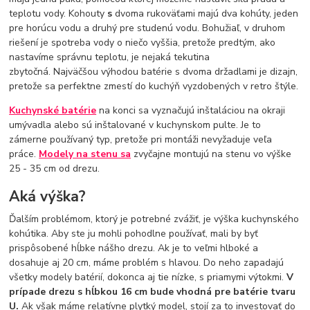
teplotu vody. Kohouty
s
dvoma rukoväťami majú dva kohúty, jeden
pre horúcu vodu a druhý pre studenú vodu. Bohužiaľ, v druhom
riešení je spotreba vody o niečo vyššia, pretože predtým, ako
nastavíme správnu teplotu, je nejaká tekutina
zbytočná. Najväčšou výhodou batérie s dvoma držadlami je dizajn,
pretože sa perfektne zmestí do kuchýň vyzdobených v retro štýle.
Kuchynské batérie
na konci sa vyznačujú inštaláciou na okraji
umývadla alebo sú inštalované v kuchynskom pulte. Je to
zámerne používaný typ, pretože pri montáži nevyžaduje veľa
práce.
Modely na stenu sa
zvyčajne montujú na stenu vo výške
25 - 35 cm od drezu.
Aká výška?
Ďalším problémom, ktorý je potrebné zvážiť, je výška kuchynského
kohútika. Aby ste ju mohli pohodlne používať, mali by byť
prispôsobené hĺbke nášho drezu. Ak je to veľmi hlboké a
dosahuje aj 20 cm, máme problém s hlavou. Do neho zapadajú
všetky modely batérií, dokonca aj tie nízke, s priamymi výtokmi.
V
prípade drezu s hĺbkou 16 cm bude vhodná pre batérie tvaru
U.
Ak však máme relatívne plytký model, stojí za to investovať do