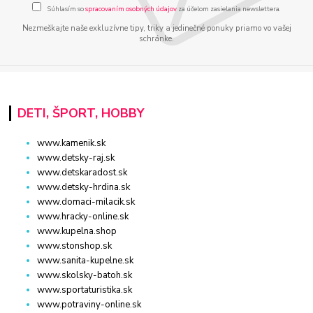
Súhlasím so
spracovaním osobných údajov
za účelom zasielania newslettera.
Nezmeškajte naše exkluzívne tipy, triky a jedinečné ponuky priamo vo vašej
schránke.
DETI, ŠPORT, HOBBY
www.kamenik.sk
www.detsky-raj.sk
www.detskaradost.sk
www.detsky-hrdina.sk
www.domaci-milacik.sk
www.hracky-online.sk
www.kupelna.shop
www.stonshop.sk
www.sanita-kupelne.sk
www.skolsky-batoh.sk
www.sportaturistika.sk
www.potraviny-online.sk