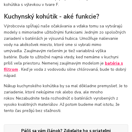
kohútika s výlevkou v tvare F.
Kuchynský kohútik - aké funkcie?
Výrobcovia spĺňajú naše očakávania a vďaka tomu sa vytvárajú
modely s mimoriadne užitočnými funkciami. Jedným zo spoločných
zariadení v batériách je výsuvná hubica. Umožňuje nalievanie
vody na akékoľvek miesto, ktoré sme si vybrali mimo
umývadla. Zaujímavým riešením je tiež variabilná výška
batérie. Bude to užitočné najmä vtedy, keď nemáme v kuchyni
príliš veľa priestoru. Nemenej zaujímavým modelom je
batéria s
filtrom
. Keď je voda z vodovodu silne chlórovaná, bude to dobrý
nápad.
Nákup kuchynského kohútika by sa mal dôkladne premyslieť. Je to
zariadenie, ktoré nekúpime rok alebo dva, ale mnoho
rokov. Nezabudnite teda rozhodnúť o batériách vyrobených z
vysoko kvalitných materiálov. Až potom budeme mať istotu, že
tento čas prežijú bez sťažnosti.
Páčil sa vám článok? Zdieľajte ho s priateľmi