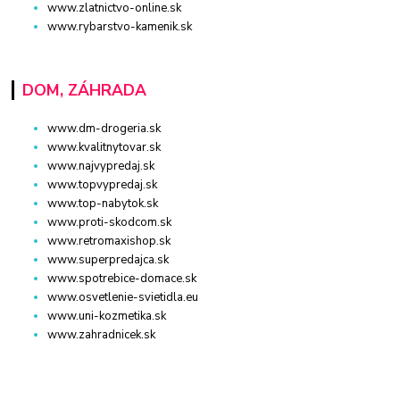
www.zlatnictvo-online.sk
www.rybarstvo-kamenik.sk
DOM, ZÁHRADA
www.dm-drogeria.sk
www.kvalitnytovar.sk
www.najvypredaj.sk
www.topvypredaj.sk
www.top-nabytok.sk
www.proti-skodcom.sk
www.retromaxishop.sk
www.superpredajca.sk
www.spotrebice-domace.sk
www.osvetlenie-svietidla.eu
www.uni-kozmetika.sk
www.zahradnicek.sk