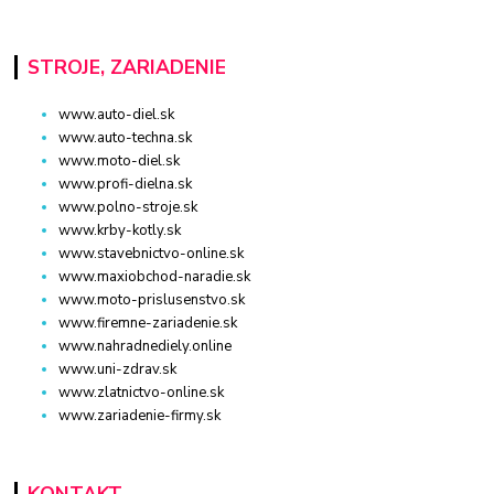
STROJE, ZARIADENIE
www.auto-diel.sk
www.auto-techna.sk
www.moto-diel.sk
www.profi-dielna.sk
www.polno-stroje.sk
www.krby-kotly.sk
www.stavebnictvo-online.sk
www.maxiobchod-naradie.sk
www.moto-prislusenstvo.sk
www.firemne-zariadenie.sk
www.nahradnediely.online
www.uni-zdrav.sk
www.zlatnictvo-online.sk
www.zariadenie-firmy.sk
KONTAKT