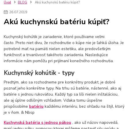
kuchynské batérie sagittarius
kuchynské batérie
vodovodné batérie
Úvod
BLOG
Akú kuchynskú batériu kúpiť?
vodovodné batérie do kuchyne
kuchynské drezy nerezové
26
.
07
.
2019
kuchynské drezy sety
kuchynské drezy so skrinkou
drezy
Akú kuchynskú batériu kúpiť?
kúpelňové batérie
vodovodné batérie do kúpelne
kuchynske
drez
bidetové batérie
vaňové batérie
sprchové batérie
vodovodné batérie blanco
vodovodné batérie do steny
Kuchynský kohútik je zariadenie, ktoré používame veľmi
často. Preto niet divu, že rozhodnutie o kúpe nie je ľahká úloha. Je
vodovodné batérie grohe
kúpelňa v podkroví
moderná kúpelňa
potrebné mať na pamäti nielen estetiku, ale predovšetkým
Umývadlá
Rohové umývadlá
Zlaté umývadlá
funkčnosť a trvanlivosť takéhoto zariadenia. Nasledujúce
Zápustné umývadlá
sprchový záves
vodovodná batéria
informácie nám pomôžu pri prijímaní konečného rozhodnutia.
čierna kúpelňová batéria
vaňa retro
voľne stojaca vaňa
retro kúpeľne
Nákup tovaru pre firmy bez DPH
Bez DPH
Kuchynský kohútik - typy
Ako znížiť náklady
Ako znížiť náklady na firmu
szco nakup bez dph
Predtým, ako sa rozhodneme pre konkrétny produkt, je dobré
szco nakup bez dph nakupovanie na firmu bez dph
nákup bez dph v eu ň
poznať jeho konkrétne typy. Na trhu sú batérie, nástenné, ako aj
batérie s jednou rukoväťou. Každý typ sa líši nielen inštaláciou,
ale aj úplne odlišným vzhľadom. Vďaka tomu úspešne
prispôsobíme
batériu
každému interiéru, bez ohľadu na štýl, ktorý
je v ňom. & Nbsp
Kuchynská batéria s jednou pákou
, ako už názov napovedá,
majú jednu páku, pomocou ktorej môžeme nastaviť silu prúdu a