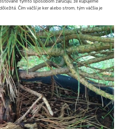
estované týmto spôsobom zaručujú, že kupujeme
ležitá. Čím väčší je ker alebo strom, tým väčšia je