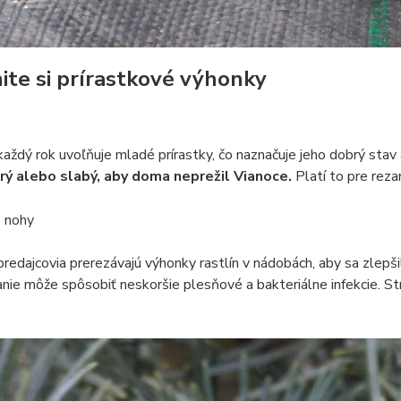
ite si prírastkové výhonky
každý rok uvoľňuje mladé prírastky, čo naznačuje jeho dobrý stav a
rý alebo slabý, aby doma neprežil Vianoce.
Platí to pre reza
redajcovia prerezávajú výhonky rastlín v nádobách, aby sa zlepšil
nie môže spôsobiť neskoršie plesňové a bakteriálne infekcie. St