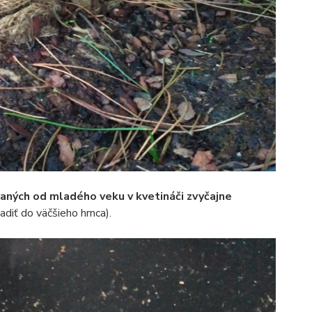
vaných od mladého veku v kvetináči zvyčajne
adiť do väčšieho hrnca).