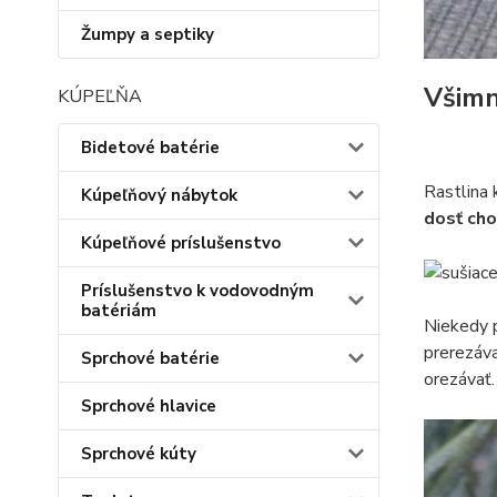
Žumpy a septiky
Všimn
KÚPEĽŇA
Bidetové batérie
Rastlina 
Kúpeľňový nábytok
dosť cho
Kúpeľňové príslušenstvo
Príslušenstvo k vodovodným
batériám
Niekedy p
prerezáva
Sprchové batérie
orezávať.
Sprchové hlavice
Sprchové kúty