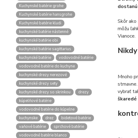
Kuchynské batérie grohe
dostanú 
Kuchynské batérie hansgrohe
Skôr ako 
Kuchynské batérie kludi
môžu ľahk
kuchynské batérie nástenné
Vianoce.
kuchynské batérie obi
Nikdy
kuchynské batérie sagittarius
kuchynské batérie
vodovodné batérie
vodovodné batérie do kuchyne
kuchynské drezy nerezové
Mnoho pre
kuchynské drezy sety
stmavne
vybrať ta
kuchynské drezy so skrinkou
drezy
škaredé 
kúpelňové batérie
vodovodné batérie do kúpelne
kontr
kuchynske
drez
bidetové batérie
vaňové batérie
sprchové batérie
vodovodné batérie blanco