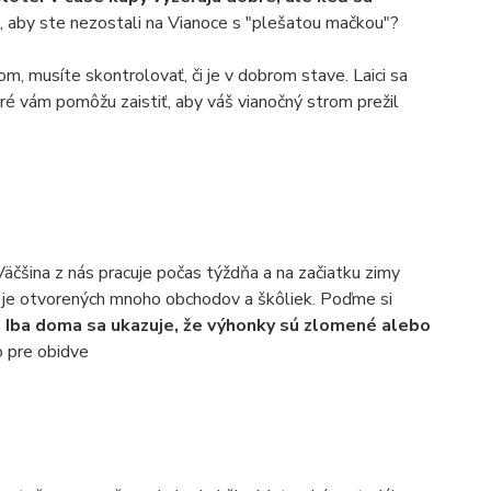
ť, aby ste nezostali na Vianoce s "plešatou mačkou"?
m, musíte skontrolovať, či je v dobrom stave. Laici sa
ré vám pomôžu zaistiť, aby váš vianočný strom prežil
čšina z nás pracuje počas týždňa a na začiatku zimy
dy je otvorených mnoho obchodov a škôliek. Poďme si
 Iba doma sa ukazuje, že výhonky sú zlomené alebo
o pre obidve