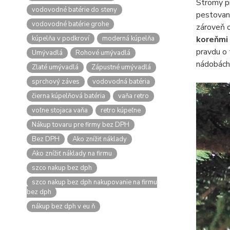
Stromy pr
vodovodné batérie do steny
pestovaný
vodovodné batérie grohe
zároveň 
kúpelňa v podkroví
moderná kúpelňa
koreňmi 
pravdu o 
Umývadlá
Rohové umývadlá
nádobách
Zlaté umývadlá
Zápustné umývadlá
sprchový záves
vodovodná batéria
čierna kúpelňová batéria
vaňa retro
voľne stojaca vaňa
retro kúpeľne
Nákup tovaru pre firmy bez DPH
Bez DPH
Ako znížiť náklady
Ako znížiť náklady na firmu
szco nakup bez dph
szco nakup bez dph nakupovanie na firmu
bez dph
nákup bez dph v eu ň