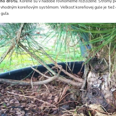
ého drôtu.
Korene sú v nádobe rovnomerne rozložené. Stromy p
s vhodným koreňovým systémom. Veľkosť koreňovej gule je tiež dô
guľa.