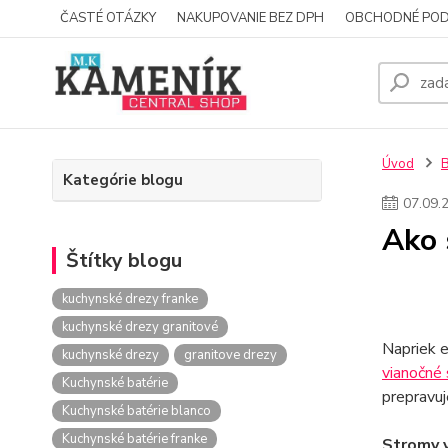
ČASTÉ OTÁZKY
NAKUPOVANIE BEZ DPH
OBCHODNÉ POD
Úvod
Kategórie blogu
07
.
09
.
Ako 
Štítky blogu
kuchynské drezy franke
kuchynské drezy granitové
Napriek e
kuchynské drezy
granitove drezy
vianočné
Kuchynské batérie
prepravuj
Kuchynské batérie blanco
Kuchynské batérie franke
Stromy v