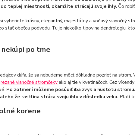
do teplej miestnosti, okamžite strácajú svoje ihly.
Čo robi
si vyberiete krásny, elegantný, majestátny a voňavý vianočný stro
o stať obeťou podvodu. Tu je niekoľko tipov na dendrologiu, kto
 nekúpi po tme
dajcov dúfa, že sa nebudeme môcť dôkladne pozrieť na strom. Vä
.
rezané vianočné stromčeky
ako aj tie v kvetináčoch. Cez víken
ké.
Po zotmení môžeme posúdiť iba zvyk a hustotu stromu.
alebo že rastlina stráca svoju ihlu v dôsledku veku.
Platí t
olné korene