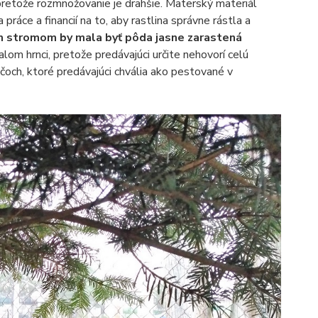
pretože rozmnožovanie je drahšie. Materský materiál
ráce a financií na to, aby rastlina správne rástla a
m stromom by mala byť pôda jasne zarastená
om hrnci, pretože predávajúci určite nehovorí celú
och, ktoré predávajúci chvália ako pestované v