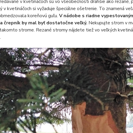
edávané v kvetináčoch sú vo všeobecnosti drahšie ako rezané, 
 v kvetináčoch si vyžaduje špeciálne ošetrenie. To znamená veľa p
obmedzovala koreňovú guľu.
V nádobe s riadne vypestovaný
a črepník by mal byť dostatočne veľký.
Nekupujte strom v mal
takomto strome. Rezané stromy nájdete tiež vo veľkých kvetináč
.