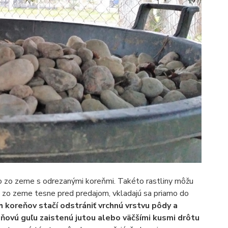
o zo zeme s odrezanými koreňmi. Takéto rastliny môžu
ajú zo zeme tesne pred predajom, vkladajú sa priamo do
 koreňov stačí odstrániť vrchnú vrstvu pôdy a
ňovú guľu zaistenú jutou alebo väčšími kusmi drôtu