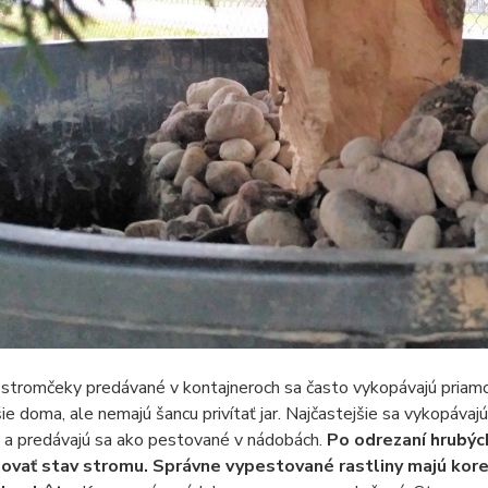
 stromčeky predávané v kontajneroch sa často vykopávajú priam
šie doma, ale nemajú šancu privítať jar. Najčastejšie sa vykopáv
 a predávajú sa ako pestované v nádobách.
Po odrezaní hrubých
ovať stav stromu. Správne vypestované rastliny majú kore