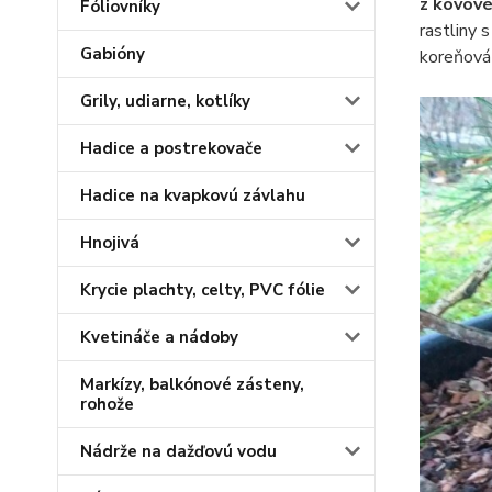
z kovov
Fóliovníky
rastliny 
Gabióny
koreňová 
Grily, udiarne, kotlíky
Hadice a postrekovače
Hadice na kvapkovú závlahu
Hnojivá
Krycie plachty, celty, PVC fólie
Kvetináče a nádoby
Markízy, balkónové zásteny,
rohože
Nádrže na dažďovú vodu