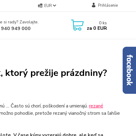
Prihlásenie
EUR
e si rady? Zavolajte.
0
ks
za
0 EUR
 940 949 000
, ktorý prežije prázdniny?
 .... Často sú chorí, poškodení a umierajú.
rezané
možno pohodlie, pretože rezaný vianočný strom sa ľahšie
lote. V čase kúpy vyzerajú dobre, ale keď sa