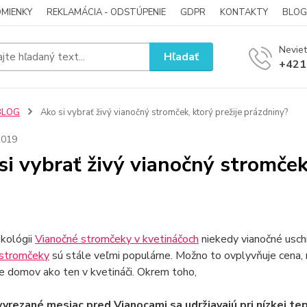
MIENKY
REKLAMÁCIA - ODSTÚPENIE
GDPR
KONTAKTY
BLOG
Neviet
Hľadať
+421
BLOG
Ako si vybrať živý vianočný stromček, ktorý prežije prázdniny?
2019
si vybrať živý vianočný stromček
kológii
Vianočné stromčeky v kvetináčoch
niekedy vianočné uschnú
 stromčeky
sú stále veľmi populárne. Možno to ovplyvňuje cena, 
e domov ako ten v kvetináči. Okrem toho,
yrezané mesiac pred Vianocami sa udržiavajú pri nízkej tep