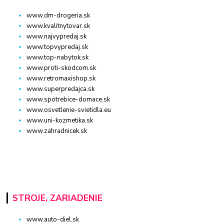
www.dm-drogeria.sk
www.kvalitnytovar.sk
www.najvypredaj.sk
www.topvypredaj.sk
www.top-nabytok.sk
www.proti-skodcom.sk
www.retromaxishop.sk
www.superpredajca.sk
www.spotrebice-domace.sk
www.osvetlenie-svietidla.eu
www.uni-kozmetika.sk
www.zahradnicek.sk
STROJE, ZARIADENIE
www.auto-diel.sk