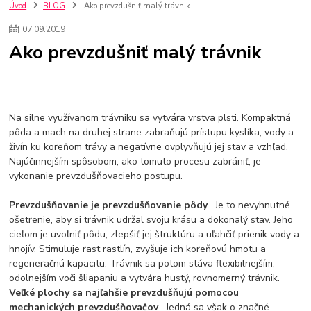
kuchynské batérie sagittarius
kuchynské batérie
vodovodné batérie
Úvod
BLOG
Ako prevzdušniť malý trávnik
vodovodné batérie do kuchyne
kuchynské drezy nerezové
07
.
09
.
2019
kuchynské drezy sety
kuchynské drezy so skrinkou
drezy
Ako prevzdušniť malý trávnik
kúpelňové batérie
vodovodné batérie do kúpelne
kuchynske
drez
bidetové batérie
vaňové batérie
sprchové batérie
vodovodné batérie blanco
vodovodné batérie do steny
vodovodné batérie grohe
kúpelňa v podkroví
moderná kúpelňa
Na silne využívanom trávniku sa vytvára vrstva plsti. Kompaktná
Umývadlá
Rohové umývadlá
Zlaté umývadlá
pôda a mach na druhej strane zabraňujú prístupu kyslíka, vody a
Zápustné umývadlá
sprchový záves
vodovodná batéria
živín ku koreňom trávy a negatívne ovplyvňujú jej stav a vzhľad.
čierna kúpelňová batéria
vaňa retro
voľne stojaca vaňa
Najúčinnejším spôsobom, ako tomuto procesu zabrániť, je
retro kúpeľne
Nákup tovaru pre firmy bez DPH
Bez DPH
vykonanie prevzdušňovacieho postupu.
Ako znížiť náklady
Ako znížiť náklady na firmu
szco nakup bez dph
szco nakup bez dph nakupovanie na firmu bez dph
nákup bez dph v eu ň
Prevzdušňovanie je prevzdušňovanie pôdy
. Je to nevyhnutné
ošetrenie, aby si trávnik udržal svoju krásu a dokonalý stav. Jeho
cieľom je uvoľniť pôdu, zlepšiť jej štruktúru a uľahčiť prienik vody a
hnojív. Stimuluje rast rastlín, zvyšuje ich koreňovú hmotu a
regeneračnú kapacitu. Trávnik sa potom stáva flexibilnejším,
odolnejším voči šliapaniu a vytvára hustý, rovnomerný trávnik.
Veľké plochy sa najľahšie prevzdušňujú pomocou
mechanických prevzdušňovačov
. Jedná sa však o značné