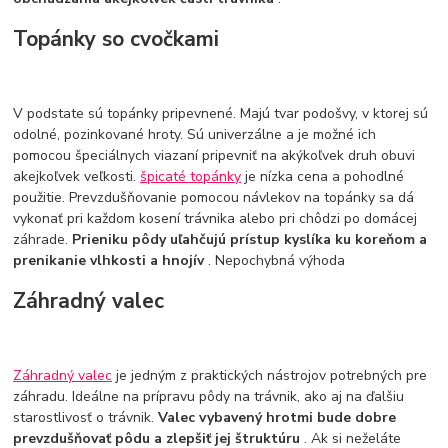
Topánky so cvočkami
V podstate sú topánky pripevnené. Majú tvar podošvy, v ktorej sú
odolné, pozinkované hroty. Sú univerzálne a je možné ich
pomocou špeciálnych viazaní pripevniť na akýkoľvek druh obuvi
akejkoľvek veľkosti.
špicaté topánky
je nízka cena a pohodlné
použitie. Prevzdušňovanie pomocou návlekov na topánky sa dá
vykonať pri každom kosení trávnika alebo pri chôdzi po domácej
záhrade.
Prieniku pôdy uľahčujú prístup kyslíka ku koreňom a
prenikanie vlhkosti a hnojív
. Nepochybná výhoda
Záhradný valec
Záhradný valec
je jedným z praktických nástrojov potrebných pre
záhradu. Ideálne na prípravu pôdy na trávnik, ako aj na ďalšiu
starostlivosť o trávnik.
Valec vybavený hrotmi bude dobre
prevzdušňovať pôdu a zlepšiť jej štruktúru
. Ak si neželáte