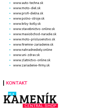
www.auto-techna.sk
www.moto-diel.sk
www.profi-dielna.sk
www.polno-stroje.sk
www.krby-kotly.sk
www.stavebnictvo-online.sk
www.maxiobchod-naradie.sk
www.moto-prislusenstvo.sk
www.firemne-zariadenie.sk
www.nahradnediely.online
www.uni-zdrav.sk
www.zlatnictvo-online.sk
www.zariadenie-firmy.sk
KONTAKT