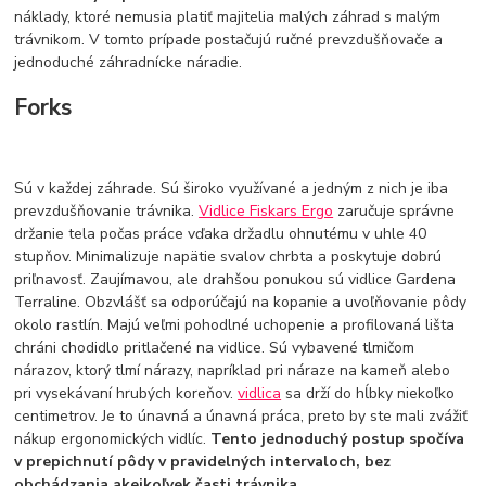
náklady, ktoré nemusia platiť majitelia malých záhrad s malým
trávnikom. V tomto prípade postačujú ručné prevzdušňovače a
jednoduché záhradnícke náradie.
Forks
Sú v každej záhrade. Sú široko využívané a jedným z nich je iba
prevzdušňovanie trávnika.
Vidlice Fiskars Ergo
zaručuje správne
držanie tela počas práce vďaka držadlu ohnutému v uhle 40
stupňov. Minimalizuje napätie svalov chrbta a poskytuje dobrú
priľnavosť. Zaujímavou, ale drahšou ponukou sú vidlice Gardena
Terraline. Obzvlášť sa odporúčajú na kopanie a uvoľňovanie pôdy
okolo rastlín. Majú veľmi pohodlné uchopenie a profilovaná lišta
chráni chodidlo pritlačené na vidlice. Sú vybavené tlmičom
nárazov, ktorý tlmí nárazy, napríklad pri náraze na kameň alebo
pri vysekávaní hrubých koreňov.
vidlica
sa drží do hĺbky niekoľko
centimetrov. Je to únavná a únavná práca, preto by ste mali zvážiť
nákup ergonomických vidlíc.
Tento jednoduchý postup spočíva
v prepichnutí pôdy v pravidelných intervaloch, bez
obchádzania akejkoľvek časti trávnika
.