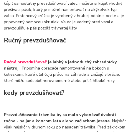
kúpiť samostatný prevzdušňovací valec, môžete si kúpiť vhodný
prešívací pásik, ktorý je možné namontovať na akýkoľvek typ
valca. Prstencový krúžok je vyrobený z hrubej, odolnej ocele a je
pripevnený pomocou skrutiek. Valec je vedený pred vami a
prevzdušňuje pás pozdĺž trávnatej lišty.
Ručný prevzdušňovač
Ručné prevzdušňovač
je ľahký a jednoduchý záhradnícky
nástroj
. Pripomína obracače namontované na bokoch s
kolieskami, ktoré uľahčujú prácu na záhrade a znižujú vibrácie,
ktoré môžu spôsobiť nerovnomerné alebo príliš hlboké rezy.
kedy prevzdušňovať?
Prevzdušňovanie trávnika by sa malo vykonávať dvakrát
ročne - na jar a koncom leta alebo začiatkom jesene.
Najskôr
však najskôr v druhom roku po nasadení trávnika. Pred zákrokom