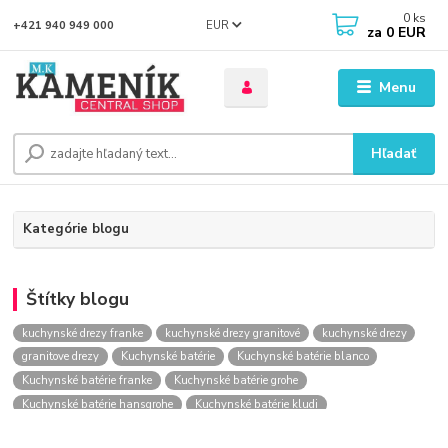
0
ks
EUR
+421 940 949 000
za
0 EUR
Menu
Hľadať
Kategórie blogu
Štítky blogu
kuchynské drezy franke
kuchynské drezy granitové
kuchynské drezy
granitove drezy
Kuchynské batérie
Kuchynské batérie blanco
Kuchynské batérie franke
Kuchynské batérie grohe
Kuchynské batérie hansgrohe
Kuchynské batérie kludi
kuchynské batérie nástenné
kuchynské batérie obi