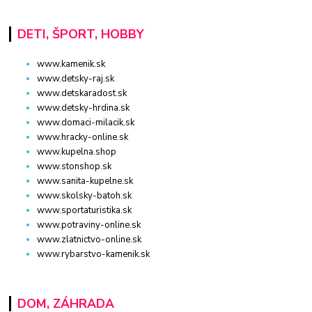
DETI, ŠPORT, HOBBY
www.kamenik.sk
www.detsky-raj.sk
www.detskaradost.sk
www.detsky-hrdina.sk
www.domaci-milacik.sk
www.hracky-online.sk
www.kupelna.shop
www.stonshop.sk
www.sanita-kupelne.sk
www.skolsky-batoh.sk
www.sportaturistika.sk
www.potraviny-online.sk
www.zlatnictvo-online.sk
www.rybarstvo-kamenik.sk
DOM, ZÁHRADA