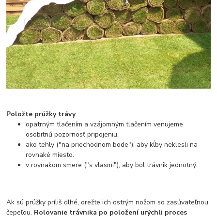
Položte prúžky trávy
:
opatrným tlačením a vzájomným tlačením venujeme
osobitnú pozornosť pripojeniu,
ako tehly ("na priechodnom bode"), aby kĺby neklesli na
rovnaké miesto.
v rovnakom smere ("s vlasmi"), aby bol trávnik jednotný.
Ak sú prúžky príliš dlhé, orežte ich ostrým nožom so zasúvateľnou
čepeľou.
Rolovanie trávnika po položení urýchli proces