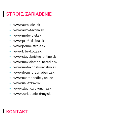
STROJE, ZARIADENIE
www.auto-diel.sk
www.auto-techna.sk
www.moto-diel.sk
www.profi-dielna.sk
www.polno-stroje.sk
www.krby-kotly.sk
www.stavebnictvo-online.sk
www.maxiobchod-naradie.sk
www.moto-prislusenstvo.sk
www.firemne-zariadenie.sk
www.nahradnediely.online
www.uni-zdrav.sk
www.zlatnictvo-online.sk
www.zariadenie-firmy.sk
KONTAKT