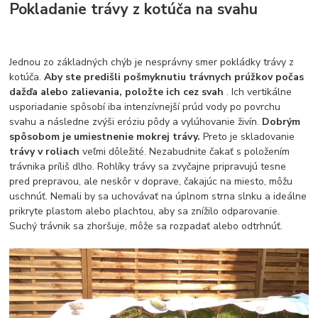
Pokladanie trávy z kotúča na svahu
Jednou zo základných chýb je nesprávny smer pokládky trávy z
kotúča.
Aby ste predišli pošmyknutiu trávnych prúžkov počas
dažďa alebo zalievania, položte ich cez svah
. Ich vertikálne
usporiadanie spôsobí iba intenzívnejší prúd vody po povrchu
svahu a následne zvýši eróziu pôdy a vylúhovanie živín.
Dobrým
spôsobom je umiestnenie mokrej trávy.
Preto je skladovanie
trávy v roliach
veľmi dôležité. Nezabudnite čakať s položením
trávnika príliš dlho. Rohlíky trávy sa zvyčajne pripravujú tesne
pred prepravou, ale neskôr v doprave, čakajúc na miesto, môžu
uschnúť. Nemali by sa uchovávať na úplnom strna slnku a ideálne
prikryte plastom alebo plachtou, aby sa znížilo odparovanie.
Suchý trávnik sa zhoršuje, môže sa rozpadať alebo odtrhnúť.