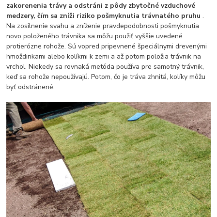
zakorenenia trávy a odstráni z pôdy zbytočné vzduchové
medzery, čím sa zníži riziko pošmyknutia trávnatého pruhu
.
Na zosilnenie svahu a zníženie pravdepodobnosti pošmyknutia
novo položeného trávnika sa môžu použiť vyššie uvedené
protierózne rohože. Sú vopred pripevnené špeciálnymi drevenými
hmoždinkami alebo kolíkmi k zemi a až potom položia trávnik na
vrchol. Niekedy sa rovnaká metóda používa pre samotný trávnik,
keď sa rohože nepoužívajú. Potom, čo je tráva zhnitá, kolíky môžu
byť odstránené.