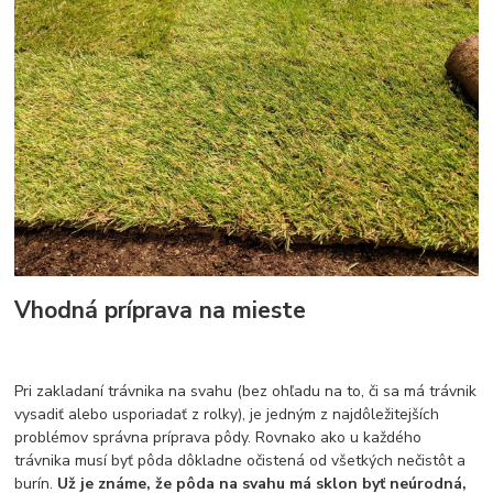
Vhodná príprava na mieste
Pri zakladaní trávnika na svahu (bez ohľadu na to, či sa má trávnik
vysadiť alebo usporiadať z rolky), je jedným z najdôležitejších
problémov správna príprava pôdy. Rovnako ako u každého
trávnika musí byť pôda dôkladne očistená od všetkých nečistôt a
burín.
Už je známe, že pôda na svahu má sklon byť neúrodná,