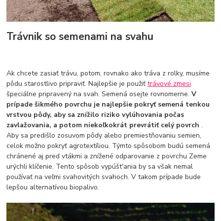
Trávnik so semenami na svahu
Ak chcete zasiať trávu, potom, rovnako ako tráva z rolky, musíme
pôdu starostlivo pripraviť. Najlepšie je použiť
trávové zmesi
špeciálne pripravený na svah. Semená osejte rovnomerne.
V
prípade šikmého povrchu je najlepšie pokryť semená tenkou
vrstvou pôdy, aby sa znížilo riziko vylúhovania počas
zavlažovania, a potom niekoľkokrát prevrátiť celý povrch
.
Aby sa predišlo zosuvom pôdy alebo premiestňovaniu semien,
celok možno pokryť agrotextíliou. Týmto spôsobom budú semená
chránené aj pred vtákmi a znížené odparovanie z povrchu Zeme
urýchli klíčenie. Tento spôsob vypúšt'ania by sa však nemal
používať na veľmi svahovitých svahoch. V takom prípade bude
lepšou alternatívou biopalivo.