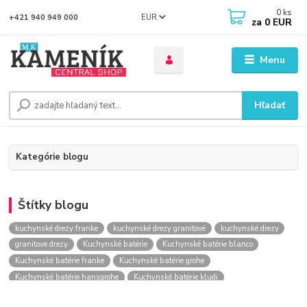
0
ks
EUR
+421 940 949 000
za
0 EUR
Menu
Hľadať
Kategórie blogu
Štítky blogu
kuchynské drezy franke
kuchynské drezy granitové
kuchynské drezy
granitove drezy
Kuchynské batérie
Kuchynské batérie blanco
Kuchynské batérie franke
Kuchynské batérie grohe
Kuchynské batérie hansgrohe
Kuchynské batérie kludi
kuchynské batérie nástenné
kuchynské batérie obi