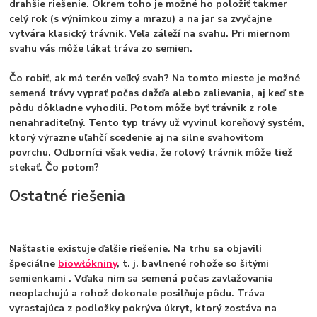
drahšie riešenie. Okrem toho
je možné ho položiť takmer
celý rok
(s výnimkou zimy a mrazu) a na jar sa zvyčajne
vytvára klasický trávnik. Veľa záleží na svahu. Pri miernom
svahu vás môže lákať tráva zo semien.
Čo robiť, ak má terén veľký svah? Na tomto mieste je možné
semená trávy vyprať počas dažďa alebo zalievania, aj keď ste
pôdu dôkladne vyhodili. Potom môže byť
trávnik z role
nenahraditeľný. Tento typ trávy už vyvinul koreňový systém,
ktorý výrazne uľahčí scedenie aj na silne svahovitom
povrchu. Odborníci však vedia, že rolový trávnik môže tiež
stekať. Čo potom?
Ostatné riešenia
Našťastie existuje ďalšie riešenie. Na trhu sa objavili
špeciálne
biowłókniny
, t. j. bavlnené rohože so šitými
semienkami
. Vďaka nim sa semená počas zavlažovania
neoplachujú a rohož dokonale posilňuje pôdu. Tráva
vyrastajúca z podložky pokrýva úkryt, ktorý zostáva na