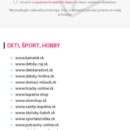
Súhlasím so
spracovaním osobných údajov
za účelom zasielania newslettera.
Nezmeškajte naše exkluzívne tipy, triky a jedinečné ponuky priamo vo vašej
schránke.
DETI, ŠPORT, HOBBY
www.kamenik.sk
www.detsky-raj.sk
www.detskaradost.sk
www.detsky-hrdina.sk
www.domaci-milacik.sk
www.hracky-online.sk
www.kupelna.shop
www.stonshop.sk
www.sanita-kupelne.sk
www.skolsky-batoh.sk
www.sportaturistika.sk
www.potraviny-online.sk