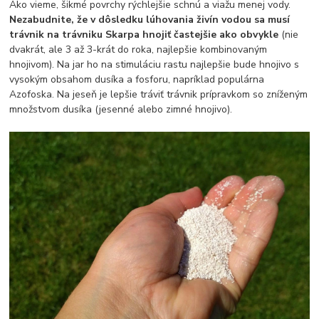
Ako vieme, šikmé povrchy rýchlejšie schnú a viažu menej vody.
Nezabudnite, že v dôsledku lúhovania živín vodou sa musí
trávnik na trávniku Skarpa hnojiť častejšie ako obvykle
(nie
dvakrát, ale 3 až 3-krát do roka, najlepšie kombinovaným
hnojivom). Na jar ho na stimuláciu rastu najlepšie bude hnojivo s
vysokým obsahom dusíka a fosforu, napríklad populárna
Azofoska. Na jeseň je lepšie tráviť trávnik prípravkom so zníženým
množstvom dusíka (jesenné alebo zimné hnojivo).