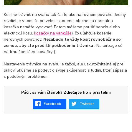
Kosíme trávnik na svahu tak často ako na rovnom povrchu. Jediný
rozdiel je v tom, že pri veľmi sklonenej ploche sa normálna
kosačka nemôže vyrovnať. Potom môžeme použiť benzín alebo
elektrickú kosu.
kosačky na vankúše
), čo uľahčuje kosenie
nerovných povrchov.
Nezabudnite vždy kosiť rovnobežne so
zemou, aby ste predišli poškodeniu trávnika
. Na airbage sú
na trhu špeciálne kosačky ()
Nastavenie trávnika na svahu je ťažké, ale uskutočniteľné aj pre
laikov. Skúsme sa podeliť o svoje skúsenosti s ľuďmi, ktorí zápasia
s podobným problémom.
Páčil sa vám článok? Zdieľajte ho s priateľmi
Facebook
Twitter