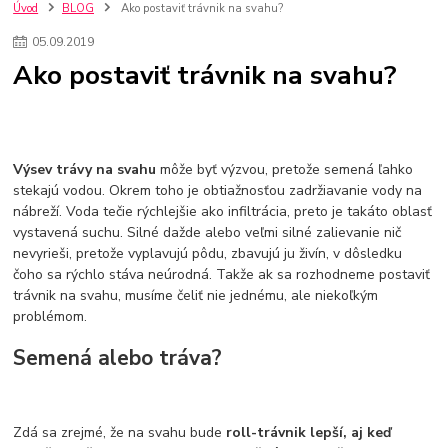
kuchynské batérie sagittarius
kuchynské batérie
vodovodné batérie
Úvod
BLOG
Ako postaviť trávnik na svahu?
vodovodné batérie do kuchyne
kuchynské drezy nerezové
05
.
09
.
2019
kuchynské drezy sety
kuchynské drezy so skrinkou
drezy
Ako postaviť trávnik na svahu?
kúpelňové batérie
vodovodné batérie do kúpelne
kuchynske
drez
bidetové batérie
vaňové batérie
sprchové batérie
vodovodné batérie blanco
vodovodné batérie do steny
vodovodné batérie grohe
kúpelňa v podkroví
moderná kúpelňa
Výsev trávy na svahu
môže byť výzvou, pretože semená ľahko
Umývadlá
Rohové umývadlá
Zlaté umývadlá
stekajú vodou. Okrem toho je obtiažnosťou zadržiavanie vody na
Zápustné umývadlá
sprchový záves
vodovodná batéria
nábreží. Voda tečie rýchlejšie ako infiltrácia, preto je takáto oblasť
čierna kúpelňová batéria
vaňa retro
voľne stojaca vaňa
vystavená suchu. Silné dažde alebo veľmi silné zalievanie nič
retro kúpeľne
Nákup tovaru pre firmy bez DPH
Bez DPH
nevyrieši, pretože vyplavujú pôdu, zbavujú ju živín, v dôsledku
Ako znížiť náklady
Ako znížiť náklady na firmu
szco nakup bez dph
čoho sa rýchlo stáva neúrodná. Takže ak sa rozhodneme postaviť
szco nakup bez dph nakupovanie na firmu bez dph
nákup bez dph v eu ň
trávnik na svahu, musíme čeliť nie jednému, ale niekoľkým
problémom.
Semená alebo tráva?
Zdá sa zrejmé, že na svahu bude
roll-trávnik lepší, aj keď