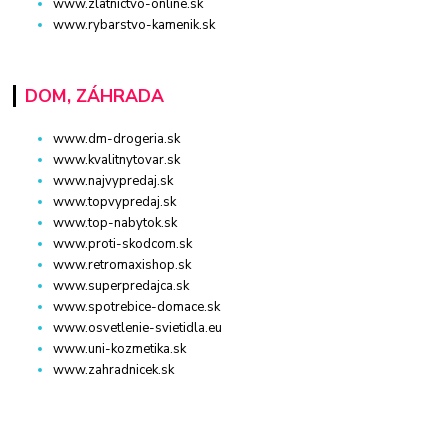
www.zlatnictvo-online.sk
www.rybarstvo-kamenik.sk
DOM, ZÁHRADA
www.dm-drogeria.sk
www.kvalitnytovar.sk
www.najvypredaj.sk
www.topvypredaj.sk
www.top-nabytok.sk
www.proti-skodcom.sk
www.retromaxishop.sk
www.superpredajca.sk
www.spotrebice-domace.sk
www.osvetlenie-svietidla.eu
www.uni-kozmetika.sk
www.zahradnicek.sk