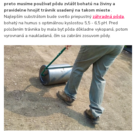
preto musíme používať pôdu zvlášť bohatú na živiny a
pravidelne hnojiť trávnik usadený na takom mieste
.
Najlepším substrátom bude svetlo priepustný
záhradná pôda
,
bohatý na humus s optimálnou kyslosťou 5,5 - 6,5 pH. Pred
položením trávnika by mala byť pôda dôkladne vykopaná, potom
vyrovnaná a naukladaná, čím sa zabráni zosuvom pôdy.