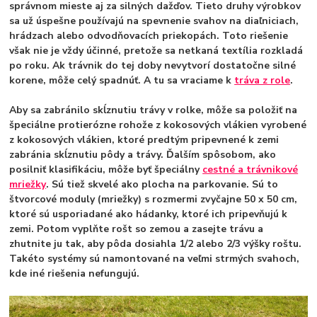
správnom mieste aj za silných dažďov. Tieto druhy výrobkov
sa už úspešne používajú na spevnenie svahov na diaľniciach,
hrádzach alebo odvodňovacích priekopách. Toto riešenie
však nie je vždy účinné, pretože sa netkaná textília rozkladá
po roku. Ak trávnik do tej doby nevytvorí dostatočne silné
korene, môže celý spadnúť. A tu sa vraciame k
tráva z role
.
Aby sa zabránilo skĺznutiu trávy v rolke, môže sa položiť na
špeciálne protierózne rohože z kokosových vlákien vyrobené
z kokosových vlákien, ktoré predtým pripevnené k zemi
zabránia skĺznutiu pôdy a trávy. Ďalším spôsobom, ako
posilniť klasifikáciu, môže byť špeciálny
cestné a trávnikové
mriežky
. Sú tiež skvelé ako plocha na parkovanie. Sú to
štvorcové moduly (mriežky) s rozmermi zvyčajne 50 x 50 cm,
ktoré sú usporiadané ako hádanky, ktoré ich pripevňujú k
zemi. Potom vyplňte rošt so zemou a zasejte trávu a
zhutnite ju tak, aby pôda dosiahla 1/2 alebo 2/3 výšky roštu.
Takéto systémy sú namontované na veľmi strmých svahoch,
kde iné riešenia nefungujú.