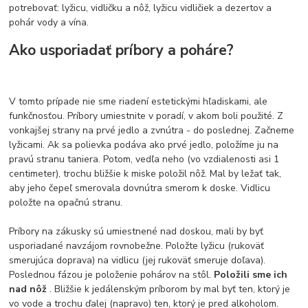
potrebovať: lyžicu, vidličku a nôž, lyžicu vidličiek a dezertov a
pohár vody a vína.
Ako usporiadať príbory a poháre?
V tomto prípade nie sme riadení estetickými hľadiskami, ale
funkčnosťou. Príbory umiestnite v poradí, v akom boli použité. Z
vonkajšej strany na prvé jedlo a zvnútra - do poslednej. Začneme
lyžicami. Ak sa polievka podáva ako prvé jedlo, položíme ju na
pravú stranu taniera. Potom, vedľa neho (vo vzdialenosti asi 1
centimeter), trochu bližšie k miske položil nôž. Mal by ležať tak,
aby jeho čepeľ smerovala dovnútra smerom k doske. Vidlicu
položte na opačnú stranu.
Príbory na zákusky sú umiestnené nad doskou, mali by byť
usporiadané navzájom rovnobežne. Položte lyžicu (rukoväť
smerujúca doprava) na vidlicu (jej rukoväť smeruje doľava).
Poslednou fázou je položenie pohárov na stôl.
Položili sme ich
nad nôž
. Bližšie k jedálenským príborom by mal byť ten, ktorý je
vo vode a trochu ďalej (napravo) ten, ktorý je pred alkoholom.