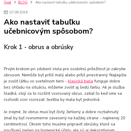
kuchynské batérie sagittarius
kuchynské batérie
vodovodné batérie
Úvod
BLOG
Ako nastaviť tabuľku učebnicovým spôsobom?
vodovodné batérie do kuchyne
kuchynské drezy nerezové
07
.
09
.
2019
kuchynské drezy sety
kuchynské drezy so skrinkou
drezy
Ako nastaviť tabuľku
kúpelňové batérie
vodovodné batérie do kúpelne
kuchynske
drez
učebnicovým spôsobom?
bidetové batérie
vaňové batérie
sprchové batérie
vodovodné batérie blanco
vodovodné batérie do steny
vodovodné batérie grohe
kúpelňa v podkroví
moderná kúpelňa
Krok 1 - obrus a obrúsky
Umývadlá
Rohové umývadlá
Zlaté umývadlá
Zápustné umývadlá
sprchový záves
vodovodná batéria
čierna kúpelňová batéria
vaňa retro
voľne stojaca vaňa
Prvým krokom pri zdobení stola pre osobitnú príležitosť je zakrytie
retro kúpeľne
Nákup tovaru pre firmy bez DPH
Bez DPH
obrusom. Nemôže byť príliš malý alebo príliš priestranný. Najlepšie
Ako znížiť náklady
Ako znížiť náklady na firmu
szco nakup bez dph
je zvoliť látku vo svetelnom tieni -
klasická biela
funguje dobre
szco nakup bez dph nakupovanie na firmu bez dph
nákup bez dph v eu ň
bez ohľadu na situáciu, môžeme zvoliť aj šedú farbu. Ak je služba
hladká, stojí za to rozšíriť vzorovaný obrus, zatiaľ čo keď sme sa
rozhodli vzor rozrezať, textília by mala byť jednotná.
Je zrejmé, že obrus musí byť čistý, žehlený a dobre roztiahnutý
(mal by byť rovnomerne zavesený na každej strane - najmenej 20
centimetrov). Okrem toho musíme pripraviť obrúsky, ktoré sa
používajú nielen na hygienické účely, ale sú aj dekoratívnym