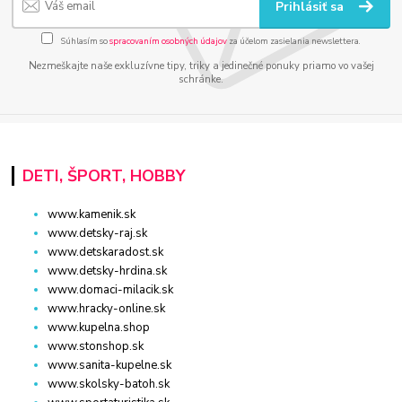
Prihlásiť sa
Súhlasím so
spracovaním osobných údajov
za účelom zasielania newslettera.
Nezmeškajte naše exkluzívne tipy, triky a jedinečné ponuky priamo vo vašej
schránke.
DETI, ŠPORT, HOBBY
www.kamenik.sk
www.detsky-raj.sk
www.detskaradost.sk
www.detsky-hrdina.sk
www.domaci-milacik.sk
www.hracky-online.sk
www.kupelna.shop
www.stonshop.sk
www.sanita-kupelne.sk
www.skolsky-batoh.sk