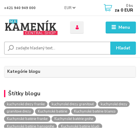
0
ks
EUR
+421 940 949 000
za
0 EUR
Menu
Hľadať
Kategórie blogu
Štítky blogu
kuchynské drezy franke
kuchynské drezy granitové
kuchynské drezy
granitove drezy
Kuchynské batérie
Kuchynské batérie blanco
Kuchynské batérie franke
Kuchynské batérie grohe
Kuchynské batérie hansgrohe
Kuchynské batérie kludi
kuchynské batérie nástenné
kuchynské batérie obi