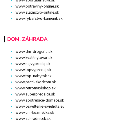
www.sportaturistika.sk
www.potraviny-online.sk
www.zlatnictvo-online.sk
www.rybarstvo-kamenik.sk
DOM, ZÁHRADA
www.dm-drogeria.sk
www.kvalitnytovar.sk
www.najvypredaj.sk
www.topvypredaj.sk
www.top-nabytok.sk
www.proti-skodcom.sk
www.retromaxishop.sk
www.superpredajca.sk
www.spotrebice-domace.sk
www.osvetlenie-svietidla.eu
www.uni-kozmetika.sk
www.zahradnicek.sk