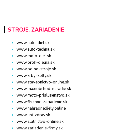
STROJE, ZARIADENIE
www.auto-diel.sk
www.auto-techna.sk
www.moto-diel.sk
www.profi-dielna.sk
www.polno-stroje.sk
www.krby-kotly.sk
www.stavebnictvo-online.sk
www.maxiobchod-naradie.sk
www.moto-prislusenstvo.sk
www.firemne-zariadenie.sk
www.nahradnediely.online
www.uni-zdrav.sk
www.zlatnictvo-online.sk
www.zariadenie-firmy.sk