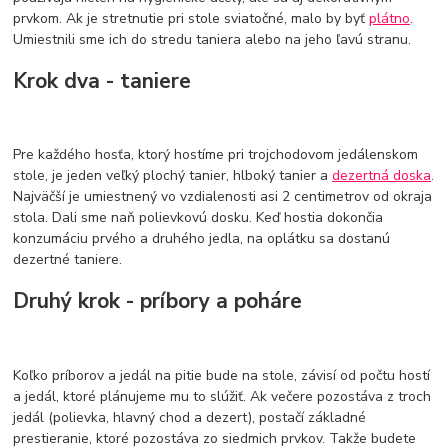
prvkom. Ak je stretnutie pri stole sviatočné, malo by byť
plátno
.
Umiestnili sme ich do stredu taniera alebo na jeho ľavú stranu.
Krok dva - taniere
Pre každého hosťa, ktorý hostíme pri trojchodovom jedálenskom
stole, je jeden veľký plochý tanier, hlboký tanier a
dezertná doska
.
Najväčší je umiestnený vo vzdialenosti asi 2 centimetrov od okraja
stola. Dali sme naň polievkovú dosku. Keď hostia dokončia
konzumáciu prvého a druhého jedla, na oplátku sa dostanú
dezertné taniere.
Druhý krok - príbory a poháre
Koľko príborov a jedál na pitie bude na stole, závisí od počtu hostí
a jedál, ktoré plánujeme mu to slúžiť. Ak večere pozostáva z troch
jedál (polievka, hlavný chod a dezert), postačí základné
prestieranie, ktoré pozostáva zo siedmich prvkov. Takže budete