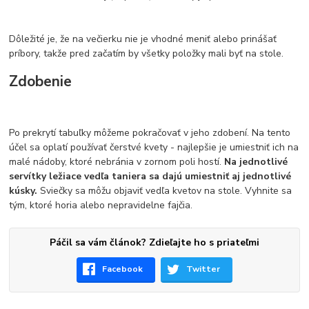
Dôležité je, že na večierku nie je vhodné meniť alebo prinášať
príbory, takže pred začatím by všetky položky mali byť na stole.
Zdobenie
Po prekrytí tabuľky môžeme pokračovať v jeho zdobení. Na tento
účel sa oplatí používať čerstvé kvety - najlepšie je umiestniť ich na
malé nádoby, ktoré nebránia v zornom poli hostí.
Na jednotlivé
servítky ležiace vedľa taniera sa dajú umiestniť aj jednotlivé
kúsky.
Sviečky sa môžu objaviť vedľa kvetov na stole. Vyhnite sa
tým, ktoré horia alebo nepravidelne fajčia.
Páčil sa vám článok? Zdieľajte ho s priateľmi
Facebook
Twitter