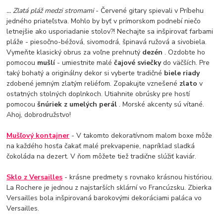
... Zlatá pláž medzi stromami
- Červené gitary spievali v Príbehu
jedného priateľstva. Mohlo by byť v prímorskom podnebí niečo
letnejšie ako usporiadanie stolov?! Nechajte sa inšpirovať farbami
pláže - piesočno-béžová, sivomodrá, špinavá ružová a sivobiela.
Vymeňte klasický obrus za voľne prehnutý
dezén
. Ozdobte ho
pomocou
mušlí
- umiestnite malé
čajové sviečky
do väčších. Pre
taký bohatý a originálny dekor si vyberte tradičné
biele riady
zdobené jemným zlatým reliéfom. Zopakujte vznešené
zlato
v
ostatných stolných doplnkoch. Utiahnite obrúsky pre hostí
pomocou
šnúriek z umelých perál
. Morské akcenty sú vítané.
Ahoj, dobrodružstvo!
Mušľový kontajner
- V takomto dekoratívnom malom boxe môže
na každého hosťa čakať malé prekvapenie, napríklad sladká
čokoláda na dezert. V ňom môžete tiež tradične slúžiť kaviár.
Sklo z Versailles
- krásne predmety s rovnako krásnou históriou.
La Rochere je jednou z najstarších sklární vo Francúzsku. Zbierka
Versailles bola inšpirovaná barokovými dekoráciami paláca vo
Versailles.