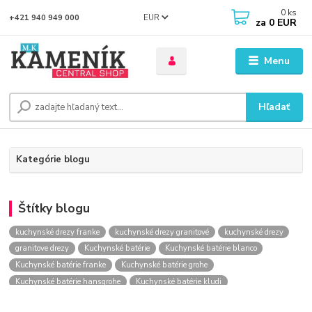
0
ks
EUR
+421 940 949 000
za
0 EUR
Menu
Hľadať
Kategórie blogu
Štítky blogu
kuchynské drezy franke
kuchynské drezy granitové
kuchynské drezy
granitove drezy
Kuchynské batérie
Kuchynské batérie blanco
Kuchynské batérie franke
Kuchynské batérie grohe
Kuchynské batérie hansgrohe
Kuchynské batérie kludi
kuchynské batérie nástenné
kuchynské batérie obi