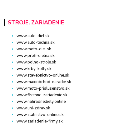
STROJE, ZARIADENIE
www.auto-diel.sk
www.auto-techna.sk
www.moto-diel.sk
www.profi-dielna.sk
www.polno-stroje.sk
www.krby-kotly.sk
www.stavebnictvo-online.sk
www.maxiobchod-naradie.sk
www.moto-prislusenstvo.sk
www.firemne-zariadenie.sk
www.nahradnediely.online
www.uni-zdrav.sk
www.zlatnictvo-online.sk
www.zariadenie-firmy.sk