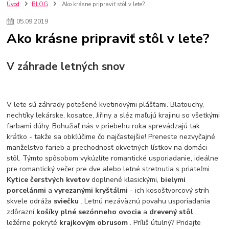
kuchynské batérie sagittarius
kuchynské batérie
vodovodné batérie
Úvod
BLOG
Ako krásne pripraviť stôl v lete?
vodovodné batérie do kuchyne
kuchynské drezy nerezové
05
.
09
.
2019
kuchynské drezy sety
kuchynské drezy so skrinkou
drezy
Ako krásne pripraviť stôl v lete?
kúpelňové batérie
vodovodné batérie do kúpelne
kuchynske
drez
bidetové batérie
vaňové batérie
sprchové batérie
vodovodné batérie blanco
vodovodné batérie do steny
V záhrade letných snov
vodovodné batérie grohe
kúpelňa v podkroví
moderná kúpelňa
Umývadlá
Rohové umývadlá
Zlaté umývadlá
Zápustné umývadlá
sprchový záves
vodovodná batéria
V lete sú záhrady potešené kvetinovými plášťami. Blatouchy,
čierna kúpelňová batéria
vaňa retro
voľne stojaca vaňa
nechtíky lekárske, kosatce, Jiřiny a sléz maľujú krajinu so všetkými
retro kúpeľne
Nákup tovaru pre firmy bez DPH
Bez DPH
farbami dúhy. Bohužiaľ nás v priebehu roka sprevádzajú tak
krátko - takže sa obkľúčime čo najčastejšie! Preneste nezvyčajné
Ako znížiť náklady
Ako znížiť náklady na firmu
szco nakup bez dph
manželstvo farieb a prechodnosť okvetných lístkov na domáci
szco nakup bez dph nakupovanie na firmu bez dph
nákup bez dph v eu ň
stôl. Týmto spôsobom vykúzlíte romantické usporiadanie, ideálne
pre romantický večer pre dve alebo letné stretnutia s priateľmi.
Kytice čerstvých kvetov
doplnené klasickými,
bielymi
porcelánmi
a
vyrezanými kryštálmi
- ich kosoštvorcový strih
skvele odráža
sviečku
. Letnú nezáväznú povahu usporiadania
zdôrazní
košíky plné sezónneho ovocia
a
drevený stôl
,
ležérne pokryté
krajkovým obrusom
. Príliš útulný? Pridajte