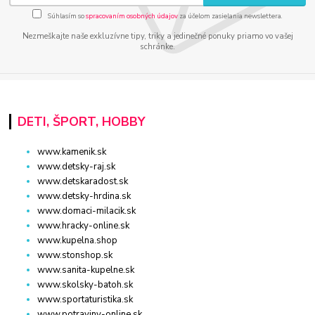
Súhlasím so
spracovaním osobných údajov
za účelom zasielania newslettera.
Nezmeškajte naše exkluzívne tipy, triky a jedinečné ponuky priamo vo vašej
schránke.
DETI, ŠPORT, HOBBY
www.kamenik.sk
www.detsky-raj.sk
www.detskaradost.sk
www.detsky-hrdina.sk
www.domaci-milacik.sk
www.hracky-online.sk
www.kupelna.shop
www.stonshop.sk
www.sanita-kupelne.sk
www.skolsky-batoh.sk
www.sportaturistika.sk
www.potraviny-online.sk