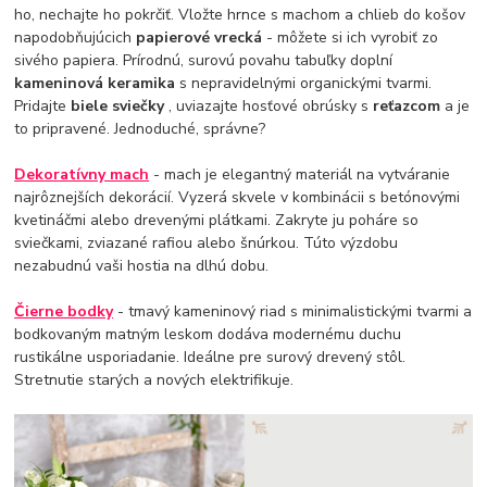
ho, nechajte ho pokrčiť. Vložte hrnce s machom a chlieb do košov
napodobňujúcich
papierové vrecká
- môžete si ich vyrobiť zo
sivého papiera. Prírodnú, surovú povahu tabuľky doplní
kameninová keramika
s nepravidelnými organickými tvarmi.
Pridajte
biele sviečky
, uviazajte hosťové obrúsky s
reťazcom
a je
to pripravené. Jednoduché, správne?
Dekoratívny mach
- mach je elegantný materiál na vytváranie
najrôznejších dekorácií. Vyzerá skvele v kombinácii s betónovými
kvetináčmi alebo drevenými plátkami. Zakryte ju poháre so
sviečkami, zviazané rafiou alebo šnúrkou. Túto výzdobu
nezabudnú vaši hostia na dlhú dobu.
Čierne bodky
- tmavý kameninový riad s minimalistickými tvarmi a
bodkovaným matným leskom dodáva modernému duchu
rustikálne usporiadanie. Ideálne pre surový drevený stôl.
Stretnutie starých a nových elektrifikuje.