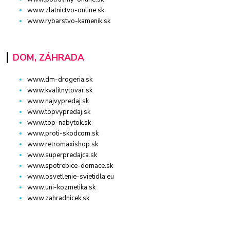
www.zlatnictvo-online.sk
www.rybarstvo-kamenik.sk
DOM, ZÁHRADA
www.dm-drogeria.sk
www.kvalitnytovar.sk
www.najvypredaj.sk
www.topvypredaj.sk
www.top-nabytok.sk
www.proti-skodcom.sk
www.retromaxishop.sk
www.superpredajca.sk
www.spotrebice-domace.sk
www.osvetlenie-svietidla.eu
www.uni-kozmetika.sk
www.zahradnicek.sk