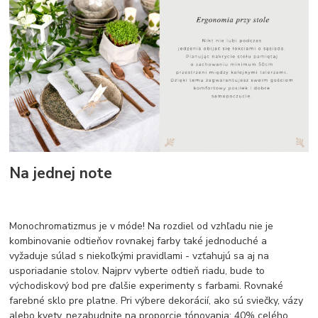
Na jednej note
Monochromatizmus je v móde! Na rozdiel od vzhľadu nie je
kombinovanie odtieňov rovnakej farby také jednoduché a
vyžaduje súlad s niekoľkými pravidlami - vzťahujú sa aj na
usporiadanie stolov. Najprv vyberte odtieň riadu, bude to
východiskový bod pre ďalšie experimenty s farbami. Rovnaké
farebné sklo pre platne. Pri výbere dekorácií, ako sú sviečky, vázy
alebo kvety, nezabudnite na proporcie tónovania: 40% celého