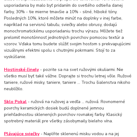
usporiadania by malo byť pridaním do svetlého odtieňa danej
farby, 30% - tie mierne tmavšie a 10% - silné, hlboké tóny.
Posledných 10%, ktoré môžete minúť na doplnky v inej farbe,
napríklad na servisnú tabuľu, sviečky alebo obrusy, dodajú
monochromatickému usporiadaniu trochu výrazu. Môžete tiež
prelomiť monotónnosť jednotných povrchov pomocou textúr a
vzorov. Vďaka tomu budete slúžiť svojim hosťom s prekvapujúcimi
vizuálnymi efektmi spolu s chutnými pokrmami. Stojí to za
vyskúšanie.
Hostinské činely
- pozrite sa na svet ružovými okuliarmi. Nie
všetko musí byť také vážne. Doprajte si trochu letnej vôle. Ružové
taniere, ružové misky, taniere, taniere ... Trochu šialenstva nikoho
neublížilo.
Sklo Pokal
- ružová na ružovej a vedľa ... ružová. Rovnomerné
povrchy keramických dosiek budú doplnené jemnou
priehľadnosťou sklenených povrchov rovnakej farby. Klasický
spotrebný materiál pre všetky zásobymaily bieleho vína.
Plávajúce sviečky
- Naplňte sklenenú misku vodou a na jej