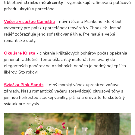
trblietavé
strieborné akcenty
- vyprodukujú rafinovanú palácovú
prírodu ukrytú v porceláne.
Večera v službe Camellia
- návrh Józefa Prankeho, ktorý bol
vytvorený pre poľskú porcelánovú továreň v Chodzieži. Jemná
reliéf zdôrazňuje jeho sofistikované línie. Pre malé a veľké
romantické stoly.
Okuliare Krista
- cinkanie krištáľových pohárov počas opekania
je nenahraditeľné. Tento ušľachtilý materiál formovaný do
elegantných pohárov na ozdobných nohách je hodný najlepších
likérov. Sto rokov!
Sviečka Pink Sands
- letný morský vánok uprostred voňavej
záhrady. Našu romantickú večeru sprevádzajú citrusové tóny s
jemnou horkosťou sladkej vanilky, pižma a dreva. Je to skutočný
sviatok pre zmysly.