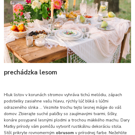
prechádzka lesom
Hluk listov v korunách stromov vyhráva tichú melódiu, zápach
podstielky zasiahne vašu hlavu, rýchly lúč bliká s lúčmi
odrazeného slnka ... Vezmite trochu tejto lesnej mágie do váš
domov. Zbierajte suché paličky so zaujímavými tvarmi, šišky,
konáre posypané lesnými plodmi a trochou mäkkého machu. Dary
Matky prírody vám pomôžu vytvoriť rustikálnu dekoráciu stola.
Stôl prikryte rovnomerným
obrusom
v prírodnej farbe. Nežehlite