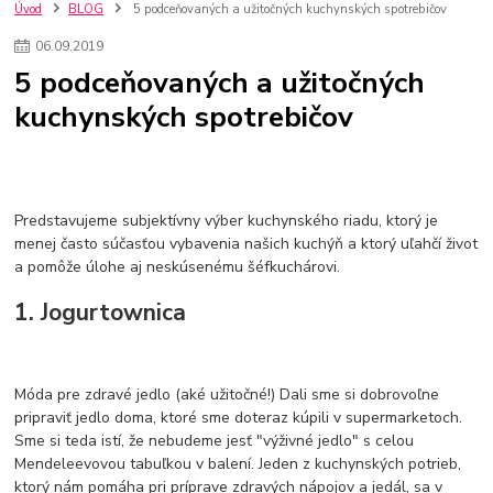
kuchynské batérie sagittarius
kuchynské batérie
vodovodné batérie
Úvod
BLOG
5 podceňovaných a užitočných kuchynských spotrebičov
vodovodné batérie do kuchyne
kuchynské drezy nerezové
06
.
09
.
2019
kuchynské drezy sety
kuchynské drezy so skrinkou
drezy
5 podceňovaných a užitočných
kúpelňové batérie
vodovodné batérie do kúpelne
kuchynske
drez
kuchynských spotrebičov
bidetové batérie
vaňové batérie
sprchové batérie
vodovodné batérie blanco
vodovodné batérie do steny
vodovodné batérie grohe
kúpelňa v podkroví
moderná kúpelňa
Umývadlá
Rohové umývadlá
Zlaté umývadlá
Zápustné umývadlá
sprchový záves
vodovodná batéria
Predstavujeme subjektívny výber kuchynského riadu, ktorý je
čierna kúpelňová batéria
vaňa retro
voľne stojaca vaňa
menej často súčasťou vybavenia našich kuchýň a ktorý uľahčí život
a pomôže úlohe aj neskúsenému šéfkuchárovi.
retro kúpeľne
Nákup tovaru pre firmy bez DPH
Bez DPH
Ako znížiť náklady
Ako znížiť náklady na firmu
szco nakup bez dph
1. Jogurtownica
szco nakup bez dph nakupovanie na firmu bez dph
nákup bez dph v eu ň
Móda pre zdravé jedlo (aké užitočné!) Dali sme si dobrovoľne
pripraviť jedlo doma, ktoré sme doteraz kúpili v supermarketoch.
Sme si teda istí, že nebudeme jesť "výživné jedlo" s celou
Mendeleevovou tabuľkou v balení. Jeden z kuchynských potrieb,
ktorý nám pomáha pri príprave zdravých nápojov a jedál, sa v