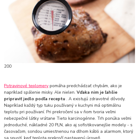
200
Potravinové teplomery
pomáha predchádzať chybám, ako je
napríklad spálenie misky. Ale nielen.
Vďaka nim je ľahšie
pripraviť jedlo podľa receptu
. A existujú zdravotné dôvody.
Napríklad každý typ tuku používaný v kuchyni má optimálnu
teplotu pri používaní. Pri prekročení sa v ňom tvoria veľmi
nebezpečné látky vrátane Tieto karcinogénne. Trh ponúka veľmi
jednoduché, nákladné 20 PLN, ako aj sofistikovanejšie modely - s
časovačom, sondou umiestnenou na dlhom kábli a alarmom, ktorý
sa spustí, keď teplota prekročí nastavenú úroveň.