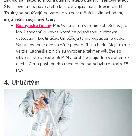
zakryjú sa malou formou a utiahnu alebo utiahnu. Tehlový efekt!
Štvorcové, tulipánové alebo kuracie vajcia musia lepšie chutiť!
Tretiny sa používajú na varenie vajec v tričkách. Mimochodom,
majú veľmi zaujímavé tvary
Kuchynské formy
. Používajú sa na varenie zabitých vajec.
Majú závesnú rukoväť, ktorá sa prispôsobuje rôznym
veľkostiam kvetináčov. Umožňujú ľahké vypustenie vody.
Sada obsahuje dve vaječné plesne: žltú a bielu. Majú rôzne
verzie. Lacnejšie z nich sú vyrobené takmer výlučne zo
silikónu, stoja okolo 55 PLN a drahšie majú dno vyrobené z
ocele. Cena posledného uvedeného sa pohybuje okolo 75
PLN.
4. Uhličitým