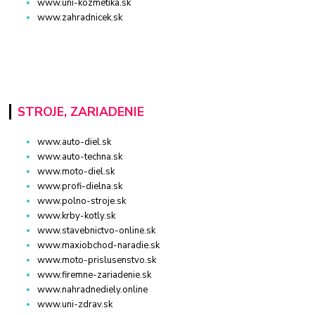
www.uni-kozmetika.sk
www.zahradnicek.sk
STROJE, ZARIADENIE
www.auto-diel.sk
www.auto-techna.sk
www.moto-diel.sk
www.profi-dielna.sk
www.polno-stroje.sk
www.krby-kotly.sk
www.stavebnictvo-online.sk
www.maxiobchod-naradie.sk
www.moto-prislusenstvo.sk
www.firemne-zariadenie.sk
www.nahradnediely.online
www.uni-zdrav.sk