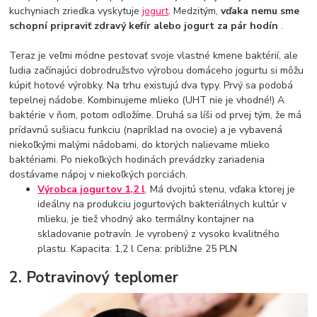
kuchyniach zriedka vyskytuje
jogurt
. Medzitým,
vďaka nemu sme
schopní pripraviť zdravý kefír alebo jogurt za pár hodín
.
Teraz je veľmi módne pestovať svoje vlastné kmene baktérií, ale
ľudia začínajúci dobrodružstvo výrobou domáceho jogurtu si môžu
kúpiť hotové výrobky. Na trhu existujú dva typy. Prvý sa podobá
tepelnej nádobe. Kombinujeme mlieko (UHT nie je vhodné!) A
baktérie v ňom, potom odložíme. Druhá sa líši od prvej tým, že má
prídavnú sušiacu funkciu (napríklad na ovocie) a je vybavená
niekoľkými malými nádobami, do ktorých nalievame mlieko
baktériami. Po niekoľkých hodinách prevádzky zariadenia
dostávame nápoj v niekoľkých porciách.
Výrobca jogurtov 1,2 l
. Má dvojitú stenu, vďaka ktorej je
ideálny na produkciu jogurtových bakteriálnych kultúr v
mlieku, je tiež vhodný ako termálny kontajner na
skladovanie potravín. Je vyrobený z vysoko kvalitného
plastu. Kapacita: 1,2 l Cena: približne 25 PLN
2. Potravinový teplomer