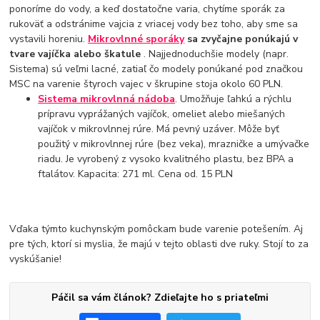
ponoríme do vody, a keď dostatočne varia, chytíme sporák za
rukoväť a odstránime vajcia z vriacej vody bez toho, aby sme sa
vystavili horeniu.
Mikrovlnné sporáky
sa zvyčajne ponúkajú v
tvare vajíčka alebo škatule
. Najjednoduchšie modely (napr.
Sistema) sú veľmi lacné, zatiaľ čo modely ponúkané pod značkou
MSC na varenie štyroch vajec v škrupine stoja okolo 60 PLN.
Sistema mikrovlnná nádoba
. Umožňuje ľahkú a rýchlu
prípravu vyprážaných vajíčok, omeliet alebo miešaných
vajíčok v mikrovlnnej rúre. Má pevný uzáver. Môže byť
použitý v mikrovlnnej rúre (bez veka), mrazničke a umývačke
riadu. Je vyrobený z vysoko kvalitného plastu, bez BPA a
ftalátov. Kapacita: 271 ml. Cena od. 15 PLN
Vďaka týmto kuchynským pomôckam bude varenie potešením. Aj
pre tých, ktorí si myslia, že majú v tejto oblasti dve ruky. Stojí to za
vyskúšanie!
Páčil sa vám článok? Zdieľajte ho s priateľmi