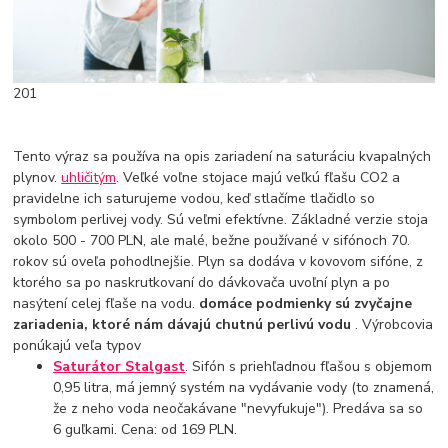
201
Tento výraz sa používa na opis zariadení na saturáciu kvapalných
plynov.
uhličitým
. Veľké voľne stojace majú veľkú fľašu CO2 a
pravidelne ich saturujeme vodou, keď stlačíme tlačidlo so
symbolom perlivej vody. Sú veľmi efektívne. Základné verzie stoja
okolo 500 - 700 PLN, ale malé, bežne používané v sifónoch 70.
rokov sú oveľa pohodlnejšie. Plyn sa dodáva v kovovom sifóne, z
ktorého sa po naskrutkovaní do dávkovača uvoľní plyn a po
nasýtení celej fľaše na vodu.
domáce podmienky sú zvyčajne
zariadenia, ktoré nám dávajú chutnú perlivú vodu
. Výrobcovia
ponúkajú veľa typov
Saturátor Stalgast
. Sifón s priehľadnou fľašou s objemom
0,95 litra, má jemný systém na vydávanie vody (to znamená,
že z neho voda neočakávane "nevyfukuje"). Predáva sa so
6 guľkami. Cena: od 169 PLN.