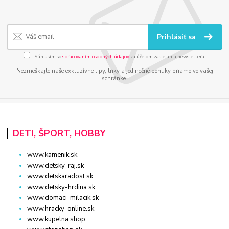
Prihlásiť sa
Súhlasím so
spracovaním osobných údajov
za účelom zasielania newslettera.
Nezmeškajte naše exkluzívne tipy, triky a jedinečné ponuky priamo vo vašej
schránke.
DETI, ŠPORT, HOBBY
www.kamenik.sk
www.detsky-raj.sk
www.detskaradost.sk
www.detsky-hrdina.sk
www.domaci-milacik.sk
www.hracky-online.sk
www.kupelna.shop