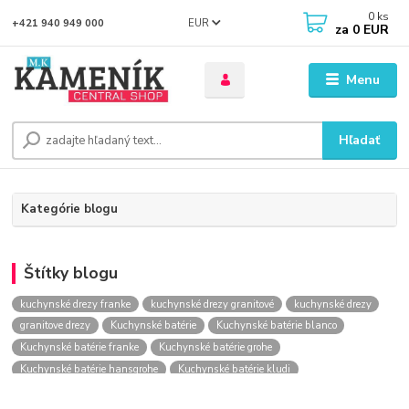
0
ks
EUR
+421 940 949 000
za
0 EUR
Menu
Hľadať
Kategórie blogu
Štítky blogu
kuchynské drezy franke
kuchynské drezy granitové
kuchynské drezy
granitove drezy
Kuchynské batérie
Kuchynské batérie blanco
Kuchynské batérie franke
Kuchynské batérie grohe
Kuchynské batérie hansgrohe
Kuchynské batérie kludi
kuchynské batérie nástenné
kuchynské batérie obi