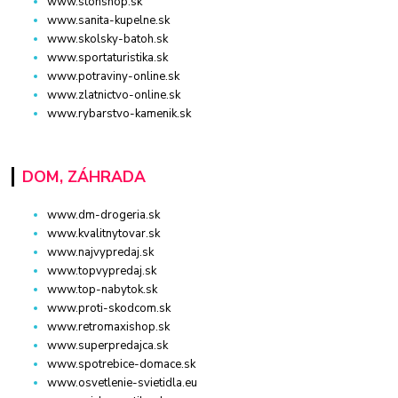
www.stonshop.sk
www.sanita-kupelne.sk
www.skolsky-batoh.sk
www.sportaturistika.sk
www.potraviny-online.sk
www.zlatnictvo-online.sk
www.rybarstvo-kamenik.sk
DOM, ZÁHRADA
www.dm-drogeria.sk
www.kvalitnytovar.sk
www.najvypredaj.sk
www.topvypredaj.sk
www.top-nabytok.sk
www.proti-skodcom.sk
www.retromaxishop.sk
www.superpredajca.sk
www.spotrebice-domace.sk
www.osvetlenie-svietidla.eu