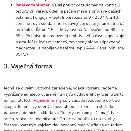
2meter teplomer
. Veľmi praktický teplomer na kontrolu
teploty pri varení, údení a pečení mäsa a príprave ďalších
pokrmov. Funguje v teplotnom rozsahu 0 - 250 ° C a 18-
centimetrová sonda z nehrdzavejúcej ocele je umiestnená
na kábli s dĺžkou 1,5 m. Je vybavená časovačom na 99 min
59 s. Po uplynutí nastavenej teploty alebo času signalizuje
alarm. Môže byť umiestnený, zavesený alebo pripevnený
magnetom. Je napájaný batériou typu AAA. Cena: približne
35 PLN
3. Vaječná forma
Jedná sa o veľmi užitočné zariadenie, vďaka ktorému môžeme
vyprážanému alebo uvarenému vajcu dodať efektný tvar. Stojí to
len pár zlotých.
Vaječné formy
sú v zásade rozdelené do troch
skupín. Jeden - vyrobený z kovu alebo silikónu - sa vloží do
panvice a do nich sa kladú vajíčka. Výsledkom je, že majú tvar
srdca, vtáka, trojuholníka atď. Druhé sa používajú na to, aby
čerstvo uvareným vajciam dali ozdobný tvar. Vložia sa do foriem,