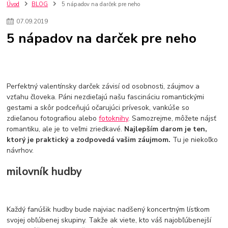
kuchynské batérie sagittarius
kuchynské batérie
vodovodné batérie
Úvod
BLOG
5 nápadov na darček pre neho
vodovodné batérie do kuchyne
kuchynské drezy nerezové
07
.
09
.
2019
kuchynské drezy sety
kuchynské drezy so skrinkou
drezy
5 nápadov na darček pre neho
kúpelňové batérie
vodovodné batérie do kúpelne
kuchynske
drez
bidetové batérie
vaňové batérie
sprchové batérie
vodovodné batérie blanco
vodovodné batérie do steny
vodovodné batérie grohe
kúpelňa v podkroví
moderná kúpelňa
Perfektný valentínsky darček závisí od osobnosti, záujmov a
Umývadlá
Rohové umývadlá
Zlaté umývadlá
vzťahu človeka. Páni nezdieľajú našu fascináciu romantickými
Zápustné umývadlá
sprchový záves
vodovodná batéria
gestami a skôr podceňujú očarujúci prívesok, vankúše so
čierna kúpelňová batéria
vaňa retro
voľne stojaca vaňa
zdieľanou fotografiou alebo
fotoknihy
. Samozrejme, môžete nájsť
retro kúpeľne
Nákup tovaru pre firmy bez DPH
Bez DPH
romantiku, ale je to veľmi zriedkavé.
Najlepším darom je ten,
Ako znížiť náklady
Ako znížiť náklady na firmu
szco nakup bez dph
ktorý je praktický a zodpovedá vašim záujmom.
Tu je niekoľko
szco nakup bez dph nakupovanie na firmu bez dph
nákup bez dph v eu ň
návrhov.
milovník hudby
Každý fanúšik hudby bude najviac nadšený koncertným lístkom
svojej obľúbenej skupiny. Takže ak viete, kto váš najobľúbenejší