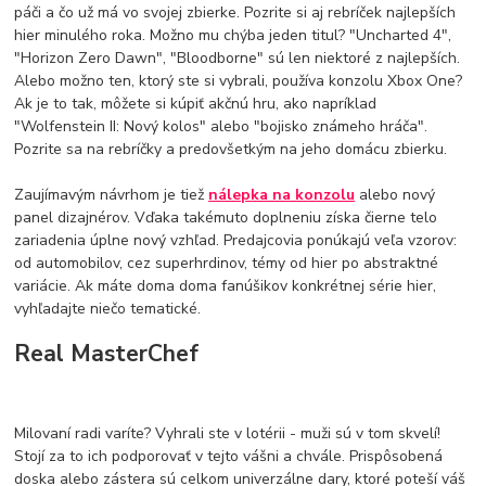
páči a čo už má vo svojej zbierke. Pozrite si aj rebríček najlepších
hier minulého roka. Možno mu chýba jeden titul? "Uncharted 4",
"Horizon Zero Dawn", "Bloodborne" sú len niektoré z najlepších.
Alebo možno ten, ktorý ste si vybrali, používa konzolu Xbox One?
Ak je to tak, môžete si kúpiť akčnú hru, ako napríklad
"Wolfenstein II: Nový kolos" alebo "bojisko známeho hráča".
Pozrite sa na rebríčky a predovšetkým na jeho domácu zbierku.
Zaujímavým návrhom je tiež
nálepka na konzolu
alebo nový
panel dizajnérov. Vďaka takémuto doplneniu získa čierne telo
zariadenia úplne nový vzhľad. Predajcovia ponúkajú veľa vzorov:
od automobilov, cez superhrdinov, témy od hier po abstraktné
variácie. Ak máte doma doma fanúšikov konkrétnej série hier,
vyhľadajte niečo tematické.
Real MasterChef
Milovaní radi varíte? Vyhrali ste v lotérii - muži sú v tom skvelí!
Stojí za to ich podporovať v tejto vášni a chvále. Prispôsobená
doska alebo zástera sú celkom univerzálne dary, ktoré poteší váš