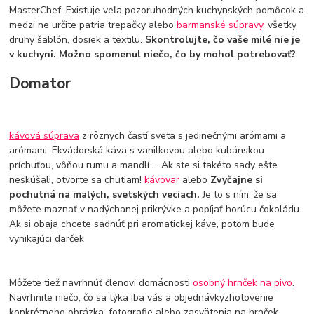
MasterChef. Existuje veľa pozoruhodných kuchynských pomôcok a
medzi ne určite patria trepačky alebo
barmanské súpravy
, všetky
druhy šablón, dosiek a textilu.
Skontrolujte, čo vaše milé nie je
v kuchyni. Možno spomenul niečo, čo by mohol potrebovať?
Domator
kávová súprava
z rôznych častí sveta s jedinečnými arómami a
arómami. Ekvádorská káva s vanilkovou alebo kubánskou
príchuťou, vôňou rumu a mandlí ... Ak ste si takéto sady ešte
neskúšali, otvorte sa chutiam!
kávovar
alebo
Zvyčajne si
pochutná na malých, svetských veciach.
Je to s ním, že sa
môžete maznať v nadýchanej prikrývke a popíjať horúcu čokoládu.
Ak si obaja chcete sadnúť pri aromatickej káve, potom bude
vynikajúci darček
Môžete tiež navrhnúť členovi domácnosti
osobný hrnček na pivo
.
Navrhnite niečo, čo sa týka iba vás a objednávkyzhotovenie
konkrétneho obrázka, fotografie alebo zasvätenia na hrnček.