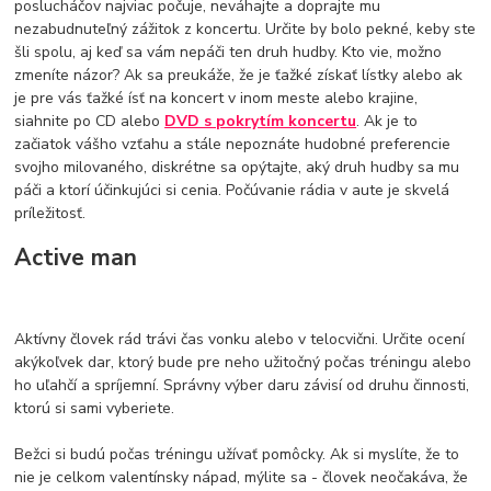
poslucháčov najviac počuje, neváhajte a doprajte mu
nezabudnuteľný zážitok z koncertu. Určite by bolo pekné, keby ste
šli spolu, aj keď sa vám nepáči ten druh hudby. Kto vie, možno
zmeníte názor? Ak sa preukáže, že je ťažké získať lístky alebo ak
je pre vás ťažké ísť na koncert v inom meste alebo krajine,
siahnite po CD alebo
DVD s pokrytím koncertu
. Ak je to
začiatok vášho vzťahu a stále nepoznáte hudobné preferencie
svojho milovaného, diskrétne sa opýtajte, aký druh hudby sa mu
páči a ktorí účinkujúci si cenia. Počúvanie rádia v aute je skvelá
príležitosť.
Active man
Aktívny človek rád trávi čas vonku alebo v telocvični. Určite ocení
akýkoľvek dar, ktorý bude pre neho užitočný počas tréningu alebo
ho uľahčí a spríjemní. Správny výber daru závisí od druhu činnosti,
ktorú si sami vyberiete.
Bežci si budú počas tréningu užívať pomôcky. Ak si myslíte, že to
nie je celkom valentínsky nápad, mýlite sa - človek neočakáva, že