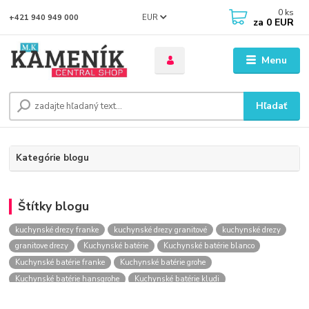
0
ks
EUR
+421 940 949 000
za
0 EUR
Menu
Hľadať
Kategórie blogu
Štítky blogu
kuchynské drezy franke
kuchynské drezy granitové
kuchynské drezy
granitove drezy
Kuchynské batérie
Kuchynské batérie blanco
Kuchynské batérie franke
Kuchynské batérie grohe
Kuchynské batérie hansgrohe
Kuchynské batérie kludi
kuchynské batérie nástenné
kuchynské batérie obi