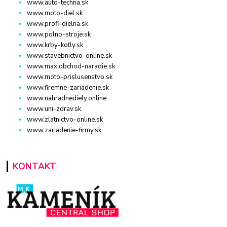
www.auto-techna.sk
www.moto-diel.sk
www.profi-dielna.sk
www.polno-stroje.sk
www.krby-kotly.sk
www.stavebnictvo-online.sk
www.maxiobchod-naradie.sk
www.moto-prislusenstvo.sk
www.firemne-zariadenie.sk
www.nahradnediely.online
www.uni-zdrav.sk
www.zlatnictvo-online.sk
www.zariadenie-firmy.sk
KONTAKT