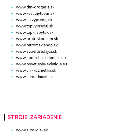
www.dm-drogeria.sk
www.kvalitnytovar.sk
www.najvypredaj.sk
www.topvypredaj.sk
www.top-nabytok.sk
www.proti-skodcom.sk
www.retromaxishop.sk
www.superpredajca.sk
www.spotrebice-domace.sk
www.osvetlenie-svietidla.eu
www.uni-kozmetika.sk
www.zahradnicek.sk
STROJE, ZARIADENIE
www.auto-diel.sk