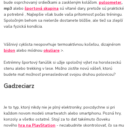
bude osprchovaný srdiečkami a zaskleným koláčom.
pulsometer
,
mp3
alebo
športová skupina
sú vítané dary, pretože sú praktické
a potrebné , Najlepšie však bude vaša prítomnosť počas tréningu.
Spoločným behom sa nielenže dostanete bližšie, ale tiež sa zlepší
vaša fyzická kondícia.
Vášnivý cyklista neopovrhuje termoaktívnou košeľou, dizajnérom
bidon
alebo módnou
okuliare
>.
Extrémny športový fanúšik si užije spoločný výlet na horolezeckú
stenu alebo trekking v lese. Možno zistíte novú vášeň, ktorú
budete mať možnosť prenasledovať svojou druhou polovicou?
Gadzeciarz
Je to typ, ktorý nikdy nie je plný elektroniky; povzdychne si pri
každom novom modeli smartwatch alebo smartphonu. Pozná hry,
konzoly a všetko ostatné. Stojí za to dať takémuto človeku
nového
hra na PlayStation
- nezabudnite skontrolovať, čo sa mu