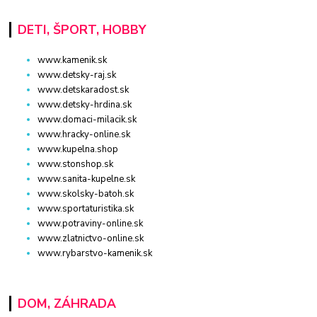
DETI, ŠPORT, HOBBY
www.kamenik.sk
www.detsky-raj.sk
www.detskaradost.sk
www.detsky-hrdina.sk
www.domaci-milacik.sk
www.hracky-online.sk
www.kupelna.shop
www.stonshop.sk
www.sanita-kupelne.sk
www.skolsky-batoh.sk
www.sportaturistika.sk
www.potraviny-online.sk
www.zlatnictvo-online.sk
www.rybarstvo-kamenik.sk
DOM, ZÁHRADA