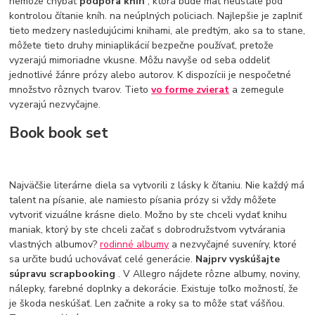
nemôže chýbať
podpora kníh
, ktorá bude mať neustále pod
kontrolou čítanie kníh. na neúplných policiach. Najlepšie je zaplniť
tieto medzery nasledujúcimi knihami, ale predtým, ako sa to stane,
môžete tieto druhy miniaplikácií bezpečne používať, pretože
vyzerajú mimoriadne vkusne. Môžu navyše od seba oddeliť
jednotlivé žánre prózy alebo autorov. K dispozícii je nespočetné
množstvo rôznych tvarov. Tieto
vo forme zvierat
a zemegule
vyzerajú nezvyčajne.
Book book set
Najväčšie literárne diela sa vytvorili z lásky k čítaniu. Nie každý má
talent na písanie, ale namiesto písania prózy si vždy môžete
vytvoriť vizuálne krásne dielo. Možno by ste chceli vydať knihu
maniak, ktorý by ste chceli začať s dobrodružstvom vytvárania
vlastných albumov?
rodinné albumy
a nezvyčajné suveníry, ktoré
sa určite budú uchovávať celé generácie.
Najprv vyskúšajte
súpravu scrapbooking
. V Allegro nájdete rôzne albumy, noviny,
nálepky, farebné doplnky a dekorácie. Existuje toľko možností, že
je škoda neskúšať. Len začnite a roky sa to môže stať vášňou.