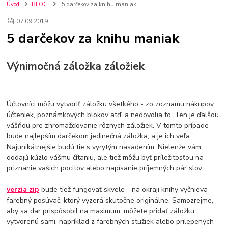
kuchynské batérie sagittarius
kuchynské batérie
vodovodné batérie
Úvod
BLOG
5 darčekov za knihu maniak
vodovodné batérie do kuchyne
kuchynské drezy nerezové
07
.
09
.
2019
kuchynské drezy sety
kuchynské drezy so skrinkou
drezy
5 darčekov za knihu maniak
kúpelňové batérie
vodovodné batérie do kúpelne
kuchynske
drez
bidetové batérie
vaňové batérie
sprchové batérie
vodovodné batérie blanco
vodovodné batérie do steny
Výnimočná záložka záložiek
vodovodné batérie grohe
kúpelňa v podkroví
moderná kúpelňa
Umývadlá
Rohové umývadlá
Zlaté umývadlá
Zápustné umývadlá
sprchový záves
vodovodná batéria
Účtovníci môžu vytvoriť záložku všetkého - zo zoznamu nákupov,
čierna kúpelňová batéria
vaňa retro
voľne stojaca vaňa
účteniek, poznámkových blokov atď. a nedovolia to. Ten je ďalšou
retro kúpeľne
Nákup tovaru pre firmy bez DPH
Bez DPH
vášňou pre zhromažďovanie rôznych záložiek. V tomto prípade
bude najlepším darčekom jedinečná záložka, a je ich veľa.
Ako znížiť náklady
Ako znížiť náklady na firmu
szco nakup bez dph
Najunikátnejšie budú tie s vyrytým nasadením. Nielenže vám
szco nakup bez dph nakupovanie na firmu bez dph
nákup bez dph v eu ň
dodajú kúzlo vášmu čítaniu, ale tiež môžu byť príležitosťou na
priznanie vašich pocitov alebo napísanie príjemných pár slov.
verzia zip
bude tiež fungovať skvele - na okraji knihy vyčnieva
farebný posúvač, ktorý vyzerá skutočne originálne. Samozrejme,
aby sa dar prispôsobil na maximum, môžete pridať záložku
vytvorenú sami, napríklad z farebných stužiek alebo prilepených