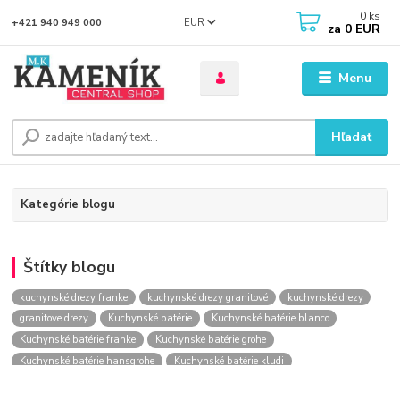
0
ks
EUR
+421 940 949 000
za
0 EUR
Menu
Hľadať
Kategórie blogu
Štítky blogu
kuchynské drezy franke
kuchynské drezy granitové
kuchynské drezy
granitove drezy
Kuchynské batérie
Kuchynské batérie blanco
Kuchynské batérie franke
Kuchynské batérie grohe
Kuchynské batérie hansgrohe
Kuchynské batérie kludi
kuchynské batérie nástenné
kuchynské batérie obi