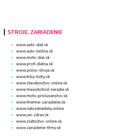
STROJE, ZARIADENIE
www.auto-diel.sk
www.auto-techna.sk
www.moto-diel.sk
www.profi-dielna.sk
www.polno-stroje.sk
www.krby-kotly.sk
www.stavebnictvo-online.sk
www.maxiobchod-naradie.sk
www.moto-prislusenstvo.sk
www.firemne-zariadenie.sk
www.nahradnediely.online
www.uni-zdrav.sk
www.zlatnictvo-online.sk
www.zariadenie-firmy.sk