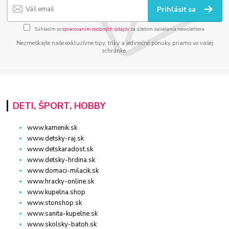
Prihlásiť sa
Súhlasím so
spracovaním osobných údajov
za účelom zasielania newslettera.
Nezmeškajte naše exkluzívne tipy, triky a jedinečné ponuky priamo vo vašej
schránke.
DETI, ŠPORT, HOBBY
www.kamenik.sk
www.detsky-raj.sk
www.detskaradost.sk
www.detsky-hrdina.sk
www.domaci-milacik.sk
www.hracky-online.sk
www.kupelna.shop
www.stonshop.sk
www.sanita-kupelne.sk
www.skolsky-batoh.sk