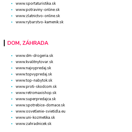
www.sportaturistika.sk
www.potraviny-online.sk
www.zlatnictvo-online.sk
www.rybarstvo-kamenik.sk
DOM, ZÁHRADA
www.dm-drogeria.sk
www.kvalitnytovar.sk
www.najvypredaj.sk
www.topvypredaj.sk
www.top-nabytok.sk
www.proti-skodcom.sk
www.retromaxishop.sk
www.superpredajca.sk
www.spotrebice-domace.sk
www.osvetlenie-svietidla.eu
www.uni-kozmetika.sk
www.zahradnicek.sk