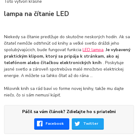
Toto vytvorí krásne
lampa na čítanie LED
Niekedy sa čítanie predlžuje do skutočne neskorých hodín. Ak sa
čitateľ nemôže odtrhnúť od knihy a veľké svetlo dráždi jeho
spolubývajúcich, bude fungovať funkcia
LED lampa
.
Je vybavený
praktickým klipom, ktorý sa pripája k stránkam, ako aj
telefónom alebo čítačkou elektronických kníh
. Poskytuje
jasné svetlo a zároveň spotrebúva malé množstvo elektrickej
energie. A môžete sa ľahko čítať až do rána ...
Milovník kníh sa rád baví vo forme novej knihy, takže mu dajte
niečo, čo si sám nemusí kúpiť.
Páčil sa vám článok? Zdieľajte ho s priateľmi
Facebook
Twitter