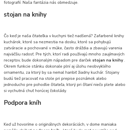
fotografií. Naša fantázia nás obmedzuje.
stojan na knihy
Čo keď je naša čitateľka v kuchyni tiež nadšená? Zafarbené knihy
kuchárok, ktoré sa nezmestia na dosku, ktoré sa pohybujú
zatváracie a pochované v múke, často dráždia a zbavujú varenia
najväčšiu radosť. Pre tých, ktorí radi používajú mnoho zaujímavých
receptov, bude dokonalým nápadom pre darček
stojan na knihy
.
Okrem funkcie stánku dokonale plní aj úlohu neobvyklého
ornamentu, za ktorý by sa nemal hanbiť žiadny kuchár. Stojany
budú tiež pracovať na stole pri prepise poznámok alebo
jednoducho pre pohodlie čitateľa, ktorý pri čítaní niečo plete alebo
si vychutná chuť horúcej čokolády.
Podpora kníh
Keď už hovoríme o originálnych dekoráciách, v dome maniaka