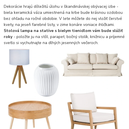
Dekorácie hrajú dôležitú úlohu v škandinávskej obývacej izbe -
biela keramická váza umiestnená na krbe bude krásnou ozdobou
bez ohľadu na ročné obdobie. V lete môžete do nej vložiť čerstvé
kvety, na jeseň farebné listy, v zime konáre voniace ihličkami.
Stolová lampa na statíve s bielym tienidlom vám bude slúžiť
roky
- položte ju na stôl, parapet, bočný stolík, knižnicu a príjemné
svetlo si vychutnajte na dlhých jesenných večeroch.