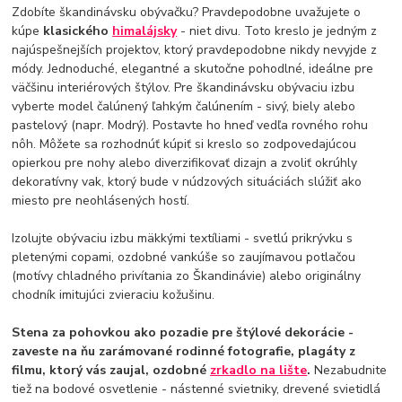
Zdobíte škandinávsku obývačku? Pravdepodobne uvažujete o
kúpe
klasického
himalájsky
- niet divu. Toto kreslo je jedným z
najúspešnejších projektov, ktorý pravdepodobne nikdy nevyjde z
módy. Jednoduché, elegantné a skutočne pohodlné, ideálne pre
väčšinu interiérových štýlov. Pre škandinávsku obývaciu izbu
vyberte model čalúnený ľahkým čalúnením - sivý, biely alebo
pastelový (napr. Modrý). Postavte ho hneď vedľa rovného rohu
nôh. Môžete sa rozhodnúť kúpiť si kreslo so zodpovedajúcou
opierkou pre nohy alebo diverzifikovať dizajn a zvoliť okrúhly
dekoratívny vak, ktorý bude v núdzových situáciách slúžiť ako
miesto pre neohlásených hostí.
Izolujte obývaciu izbu mäkkými textíliami - svetlú prikrývku s
pletenými copami, ozdobné vankúše so zaujímavou potlačou
(motívy chladného privítania zo Škandinávie) alebo originálny
chodník imitujúci zvieraciu kožušinu.
Stena za pohovkou ako pozadie pre štýlové dekorácie -
zaveste na ňu zarámované rodinné fotografie, plagáty z
filmu, ktorý vás zaujal, ozdobné
zrkadlo na lište
.
Nezabudnite
tiež na bodové osvetlenie - nástenné svietniky, drevené svietidlá