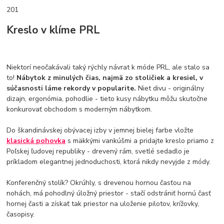
201
Kreslo v klíme PRL
Niektorí neočakávali taký rýchly návrat k móde PRL, ale stalo sa
to!
Nábytok z minulých čias, najmä zo stoličiek a kresiel, v
súčasnosti láme rekordy v popularite.
Niet divu - originálny
dizajn, ergonómia, pohodlie - tieto kusy nábytku môžu skutočne
konkurovať obchodom s moderným nábytkom.
Do škandinávskej obývacej izby v jemnej bielej farbe vložte
klasická pohovka
s mäkkými vankúšmi a pridajte kreslo priamo z
Poľskej ľudovej republiky - drevený rám, svetlé sedadlo je
príkladom elegantnej jednoduchosti, ktorá nikdy nevyjde z módy.
Konferenčný stolík? Okrúhly, s drevenou hornou časťou na
nohách, má pohodlný úložný priestor - stačí odstrániť hornú časť
hornej časti a získať tak priestor na uloženie pilotov, krížovky,
časopisy.