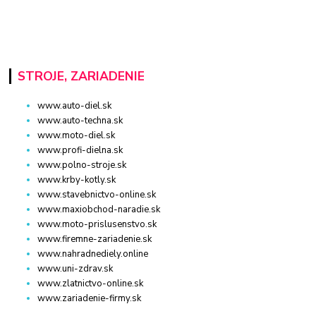
STROJE, ZARIADENIE
www.auto-diel.sk
www.auto-techna.sk
www.moto-diel.sk
www.profi-dielna.sk
www.polno-stroje.sk
www.krby-kotly.sk
www.stavebnictvo-online.sk
www.maxiobchod-naradie.sk
www.moto-prislusenstvo.sk
www.firemne-zariadenie.sk
www.nahradnediely.online
www.uni-zdrav.sk
www.zlatnictvo-online.sk
www.zariadenie-firmy.sk