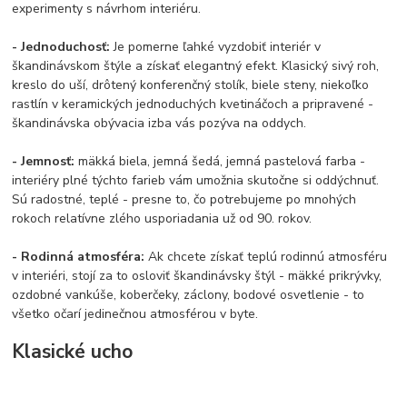
experimenty s návrhom interiéru.
- Jednoduchosť:
Je pomerne ľahké vyzdobiť interiér v
škandinávskom štýle a získať elegantný efekt. Klasický sivý roh,
kreslo do uší, drôtený konferenčný stolík, biele steny, niekoľko
rastlín v keramických jednoduchých kvetináčoch a pripravené -
škandinávska obývacia izba vás pozýva na oddych.
- Jemnosť:
mäkká biela, jemná šedá, jemná pastelová farba -
interiéry plné týchto farieb vám umožnia skutočne si oddýchnuť.
Sú radostné, teplé - presne to, čo potrebujeme po mnohých
rokoch relatívne zlého usporiadania už od 90. rokov.
- Rodinná atmosféra:
Ak chcete získať teplú rodinnú atmosféru
v interiéri, stojí za to osloviť škandinávsky štýl - mäkké prikrývky,
ozdobné vankúše, koberčeky, záclony, bodové osvetlenie - to
všetko očarí jedinečnou atmosférou v byte.
Klasické ucho