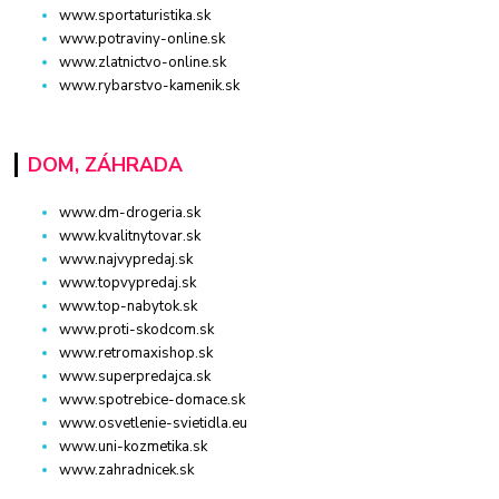
www.sportaturistika.sk
www.potraviny-online.sk
www.zlatnictvo-online.sk
www.rybarstvo-kamenik.sk
DOM, ZÁHRADA
www.dm-drogeria.sk
www.kvalitnytovar.sk
www.najvypredaj.sk
www.topvypredaj.sk
www.top-nabytok.sk
www.proti-skodcom.sk
www.retromaxishop.sk
www.superpredajca.sk
www.spotrebice-domace.sk
www.osvetlenie-svietidla.eu
www.uni-kozmetika.sk
www.zahradnicek.sk