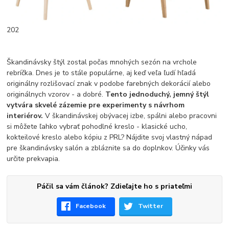
202
Škandinávsky štýl zostal počas mnohých sezón na vrchole
rebríčka. Dnes je to stále populárne, aj keď veľa ľudí hľadá
originálny rozlišovací znak v podobe farebných dekorácií alebo
originálnych vzorov - a dobré.
Tento jednoduchý, jemný štýl
vytvára skvelé zázemie pre experimenty s návrhom
interiérov.
V škandinávskej obývacej izbe, spálni alebo pracovni
si môžete ľahko vybrať pohodlné kreslo - klasické ucho,
kokteilové kreslo alebo kópiu z PRL? Nájdite svoj vlastný nápad
pre škandinávsky salón a zbláznite sa do doplnkov. Účinky vás
určite prekvapia.
Páčil sa vám článok? Zdieľajte ho s priateľmi
Facebook
Twitter