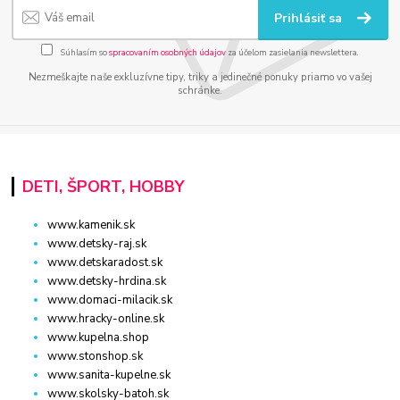
Prihlásiť sa
Súhlasím so
spracovaním osobných údajov
za účelom zasielania newslettera.
Nezmeškajte naše exkluzívne tipy, triky a jedinečné ponuky priamo vo vašej
schránke.
DETI, ŠPORT, HOBBY
www.kamenik.sk
www.detsky-raj.sk
www.detskaradost.sk
www.detsky-hrdina.sk
www.domaci-milacik.sk
www.hracky-online.sk
www.kupelna.shop
www.stonshop.sk
www.sanita-kupelne.sk
www.skolsky-batoh.sk