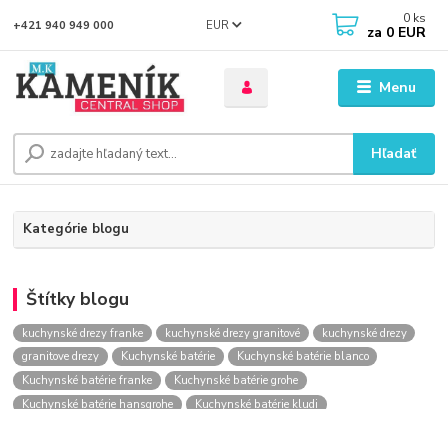
0
ks
EUR
+421 940 949 000
za
0 EUR
Menu
Hľadať
Kategórie blogu
Štítky blogu
kuchynské drezy franke
kuchynské drezy granitové
kuchynské drezy
granitove drezy
Kuchynské batérie
Kuchynské batérie blanco
Kuchynské batérie franke
Kuchynské batérie grohe
Kuchynské batérie hansgrohe
Kuchynské batérie kludi
kuchynské batérie nástenné
kuchynské batérie obi