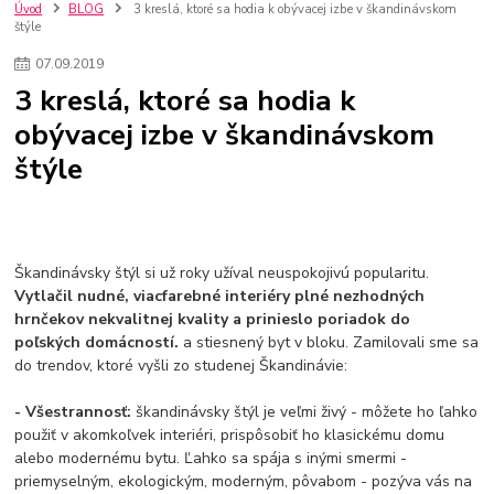
kuchynské batérie sagittarius
kuchynské batérie
vodovodné batérie
Úvod
BLOG
3 kreslá, ktoré sa hodia k obývacej izbe v škandinávskom
štýle
vodovodné batérie do kuchyne
kuchynské drezy nerezové
kuchynské drezy sety
kuchynské drezy so skrinkou
drezy
07
.
09
.
2019
kúpelňové batérie
vodovodné batérie do kúpelne
kuchynske
drez
3 kreslá, ktoré sa hodia k
bidetové batérie
vaňové batérie
sprchové batérie
obývacej izbe v škandinávskom
vodovodné batérie blanco
vodovodné batérie do steny
štýle
vodovodné batérie grohe
kúpelňa v podkroví
moderná kúpelňa
Umývadlá
Rohové umývadlá
Zlaté umývadlá
Zápustné umývadlá
sprchový záves
vodovodná batéria
čierna kúpelňová batéria
vaňa retro
voľne stojaca vaňa
retro kúpeľne
Nákup tovaru pre firmy bez DPH
Bez DPH
Škandinávsky štýl si už roky užíval neuspokojivú popularitu.
Ako znížiť náklady
Ako znížiť náklady na firmu
szco nakup bez dph
Vytlačil nudné, viacfarebné interiéry plné nezhodných
hrnčekov nekvalitnej kvality a prinieslo poriadok do
szco nakup bez dph nakupovanie na firmu bez dph
nákup bez dph v eu ň
poľských domácností.
a stiesnený byt v bloku. Zamilovali sme sa
do trendov, ktoré vyšli zo studenej Škandinávie:
- Všestrannosť:
škandinávsky štýl je veľmi živý - môžete ho ľahko
použiť v akomkoľvek interiéri, prispôsobiť ho klasickému domu
alebo modernému bytu. Ľahko sa spája s inými smermi -
priemyselným, ekologickým, moderným, pôvabom - pozýva vás na