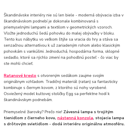
Škandinávske interiéry nie sú len biele - moderná obývacia izba v
škandinávskom podnebí je dokonale kombinovaná s
priemyselnými lampami a textilom v geometrických vzoroch.
Vložte jednoduchú šedú pohovku do malej obývačky v bloku.
Tento kus nábytku vo veľkom štýle sa vracia do hry a stáva sa
senzačnou alternatívou k už zariadeným rohom alebo klasickým
pohovkám s vankúšmi. Jednoduchá, hospodárna forma, sklopné
sedadlo, ktoré sa rýchlo zmení na pohodlnú posteľ - čo viac by
ste mohli chcieť.
Ratanové kreslo
s otvoreným sedákom zaujme svojím
originálnym vzhľadom. Tradičný materiál (ratan) sa fantasticky
kombinuje s čiernym kovom, z ktorého sú nohy vyrobené.
Osviežený model kultovej stoličky Egg sa perfektne hodí k
škandinávskym podnebám.
Priemyselné žiarovky? Prečo nie!
Závesná lampa s trojitým
tienidlom z čierneho kovu,
nástenná konzola
, stojacia lampa
s drôtovým svietidlom - dodá interiéru originálnu atmosféru.