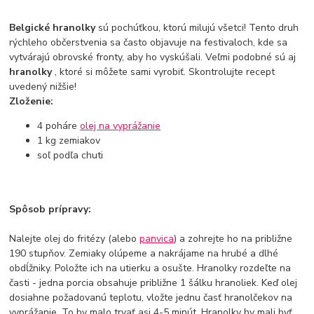
Belgické hranolky
sú pochúťkou, ktorú milujú všetci! Tento druh
rýchleho občerstvenia sa často objavuje na festivaloch, kde sa
vytvárajú obrovské fronty, aby ho vyskúšali. Veľmi podobné sú aj
hranolky
, ktoré si môžete sami vyrobiť. Skontrolujte recept
uvedený nižšie!
Zloženie:
4 poháre
olej na vyprážanie
1 kg zemiakov
soľ podľa chuti
Spôsob prípravy:
Nalejte olej do fritézy (alebo
panvica
) a zohrejte ho na približne
190 stupňov. Zemiaky olúpeme a nakrájame na hrubé a dlhé
obdĺžniky. Položte ich na utierku a osušte. Hranolky rozdeľte na
časti - jedna porcia obsahuje približne 1 šálku hranoliek. Keď olej
dosiahne požadovanú teplotu, vložte jednu časť hranolčekov na
vyprážanie. To by malo trvať asi 4-5 minút. Hranolky by mali byť