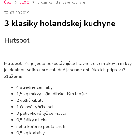
kuchynské batérie sagittarius
kuchynské batérie
vodovodné batérie
Úvod
BLOG
3 klasiky holandskej kuchyne
vodovodné batérie do kuchyne
kuchynské drezy nerezové
07
.
09
.
2019
kuchynské drezy sety
kuchynské drezy so skrinkou
drezy
3 klasiky holandskej kuchyne
kúpelňové batérie
vodovodné batérie do kúpelne
kuchynske
drez
bidetové batérie
vaňové batérie
sprchové batérie
vodovodné batérie blanco
vodovodné batérie do steny
Hutspot
vodovodné batérie grohe
kúpelňa v podkroví
moderná kúpelňa
Umývadlá
Rohové umývadlá
Zlaté umývadlá
Zápustné umývadlá
sprchový záves
vodovodná batéria
Hutspot
, čo je jedlo pozostávajúce hlavne zo zemiakov a mrkvy,
čierna kúpelňová batéria
vaňa retro
voľne stojaca vaňa
je ideálnou voľbou pre chladné jesenné dni. Ako ich pripraviť?
retro kúpeľne
Nákup tovaru pre firmy bez DPH
Bez DPH
Zloženie:
Ako znížiť náklady
Ako znížiť náklady na firmu
szco nakup bez dph
4 stredne zemiaky
szco nakup bez dph nakupovanie na firmu bez dph
nákup bez dph v eu ň
1,5 kg mrkvy - čím dlhšie, tým lepšie
2 veľké cibule
1 čajová lyžička soli
3 polievkové lyžice masla
0,5 šálky mlieka
soľ a korenie podľa chuti
0,5 kg klobásy