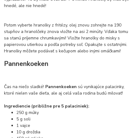
hnedé, ale nie hnedé!
Potom vyberte hranolky z fritézy, olej znovu zohrejte na 190
stupňov a hranolčeky znova vložte na asi 2 minúty. Vďaka tomu
sa stanú príjemne chrumkavými! Vložte hranolky do misky s
papierovou utierkou a podľa potreby soľ. Opakujte s ostatnými.
Hranolky môžete podávať s kečupom alebo inými omáčkami!
Pannenkoeken
Čas na niečo sladké!
Pannenkoeken
sú vynikajúce palacinky,
ktoré nielen vaše dieťa, ale aj celá vaša rodina budú milovať!
Ingrediencie (približne pre 5 palaciniek):
250 g múky
5 g soli
1 vajce
10 g droždia