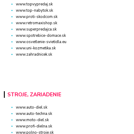
www.topvypredaj.sk
www.top-nabytok.sk
www.proti-skodcom.sk
www.retromaxishop.sk
www.superpredajca.sk
www.spotrebice-domace.sk
www.osvetlenie-svietidla.eu
www.uni-kozmetika.sk
www.zahradnicek.sk
STROJE, ZARIADENIE
www.auto-diel.sk
www.auto-techna.sk
www.moto-diel.sk
www.profi-dielna.sk
www.polno-stroje.sk