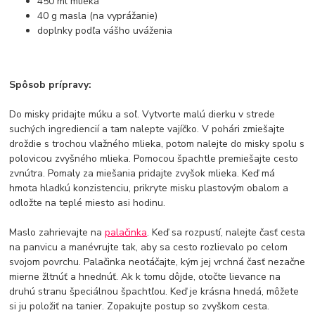
450 ml mlieka
40 g masla (na vyprážanie)
doplnky podľa vášho uváženia
Spôsob prípravy:
Do misky pridajte múku a soľ. Vytvorte malú dierku v strede
suchých ingrediencií a tam nalepte vajíčko. V pohári zmiešajte
droždie s trochou vlažného mlieka, potom nalejte do misky spolu s
polovicou zvyšného mlieka. Pomocou špachtle premiešajte cesto
zvnútra. Pomaly za miešania pridajte zvyšok mlieka. Keď má
hmota hladkú konzistenciu, prikryte misku plastovým obalom a
odložte na teplé miesto asi hodinu.
Maslo zahrievajte na
palačinka
. Keď sa rozpustí, nalejte časť cesta
na panvicu a manévrujte tak, aby sa cesto rozlievalo po celom
svojom povrchu. Palačinka neotáčajte, kým jej vrchná časť nezačne
mierne žltnúť a hnednúť. Ak k tomu dôjde, otočte lievance na
druhú stranu špeciálnou špachtľou. Keď je krásna hnedá, môžete
si ju položiť na tanier. Zopakujte postup so zvyškom cesta.