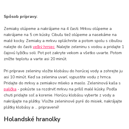
Spôsob prípravy:
Zemiaky olúpeme a nakrájame na 4 časti. Mrkvu olúpeme a
nakrájame na 5 cm kúsky. Cibuľu tiež olúpeme a nasekáme na
malé kocky. Zemiaky a mrkvu opláchnite a potom spolu s cibuľou
nalejte do časti
veľký hrniec
. Nalejte zeleninu s vodou a pridajte 1
čajovú lyžičku soli. Pot pot zakryte vekom a všetko uvarte. Potom
znížte teplotu a varte asi 20 minút.
Pri príprave zeleniny vložte klobásu do horúcej vody a zohrejte ju
asi 10 minút. Keď sa zelenina uvarí, vypustite vodu z hrnca.
Pridajte do mrkvy a zemiakov mlieko a maslo. Zeleninová kaša s
palička
- pokúste sa rozdrviť mrkvu na príliš malé kúsky. Podľa
chuti pridajte soľ a korenie. Horúcu klobásu vyberte z vody a
nakrájajte na plátky. Vložte zeleninové pyré do misiek, nakrájajte
plátky klobásy a ... pripravené!
Holandské hranolky