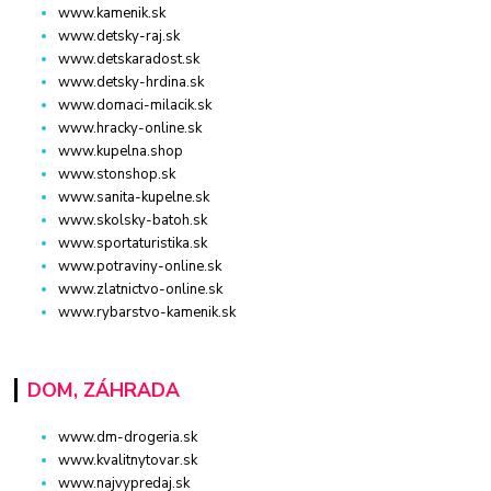
www.kamenik.sk
www.detsky-raj.sk
www.detskaradost.sk
www.detsky-hrdina.sk
www.domaci-milacik.sk
www.hracky-online.sk
www.kupelna.shop
www.stonshop.sk
www.sanita-kupelne.sk
www.skolsky-batoh.sk
www.sportaturistika.sk
www.potraviny-online.sk
www.zlatnictvo-online.sk
www.rybarstvo-kamenik.sk
DOM, ZÁHRADA
www.dm-drogeria.sk
www.kvalitnytovar.sk
www.najvypredaj.sk