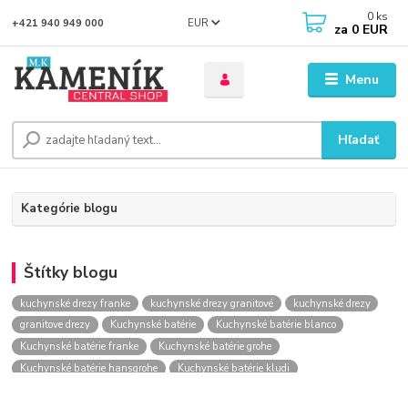
0
ks
EUR
+421 940 949 000
za
0 EUR
Menu
Hľadať
Kategórie blogu
Štítky blogu
kuchynské drezy franke
kuchynské drezy granitové
kuchynské drezy
granitove drezy
Kuchynské batérie
Kuchynské batérie blanco
Kuchynské batérie franke
Kuchynské batérie grohe
Kuchynské batérie hansgrohe
Kuchynské batérie kludi
kuchynské batérie nástenné
kuchynské batérie obi