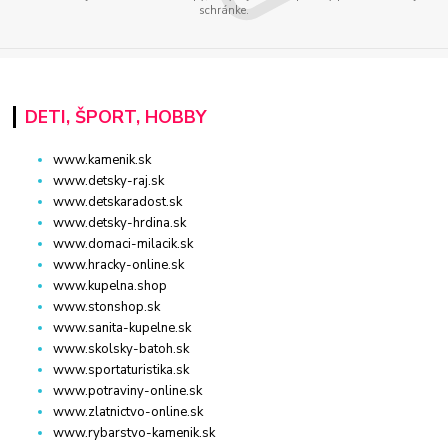
schránke.
DETI, ŠPORT, HOBBY
www.kamenik.sk
www.detsky-raj.sk
www.detskaradost.sk
www.detsky-hrdina.sk
www.domaci-milacik.sk
www.hracky-online.sk
www.kupelna.shop
www.stonshop.sk
www.sanita-kupelne.sk
www.skolsky-batoh.sk
www.sportaturistika.sk
www.potraviny-online.sk
www.zlatnictvo-online.sk
www.rybarstvo-kamenik.sk