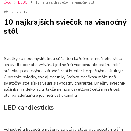
kuchynské batérie sagittarius
kuchynské batérie
vodovodné batérie
Úvod
BLOG
10 najkrajších sviečok na vianočný stôl
vodovodné batérie do kuchyne
kuchynské drezy nerezové
07
.
09
.
2019
kuchynské drezy sety
kuchynské drezy so skrinkou
drezy
10 najkrajších sviečok na vianočný
kúpelňové batérie
vodovodné batérie do kúpelne
kuchynske
drez
stôl
bidetové batérie
vaňové batérie
sprchové batérie
vodovodné batérie blanco
vodovodné batérie do steny
vodovodné batérie grohe
kúpelňa v podkroví
moderná kúpelňa
Umývadlá
Rohové umývadlá
Zlaté umývadlá
Zápustné umývadlá
sprchový záves
vodovodná batéria
Sviečky sú neodmysliteľnou súčasťou každého vianočného stola.
čierna kúpelňová batéria
vaňa retro
voľne stojaca vaňa
Ich svetlo pomáha vytvárať jedinečnú vianočnú atmosféru, robí
stôl viac plastickým a zároveň robí interiér bezpečným a útulným.
retro kúpeľne
Nákup tovaru pre firmy bez DPH
Bez DPH
A pretože sviečky, tak aj svietniky. Vďaka sviečkam môže náš
Ako znížiť náklady
Ako znížiť náklady na firmu
szco nakup bez dph
sviatočný stôl získať veľmi slávnostný charakter. Dnešný
svietnik
szco nakup bez dph nakupovanie na firmu bez dph
nákup bez dph v eu ň
slúži iba na dekoráciu, takže nemusí osvetľovať celú miestnosť,
ale iba zdôrazňuje jedinečnosť okamihu.
LED candlesticks
Pohodlné a bezpečné riešenie sa stáva stále viac populárnejším