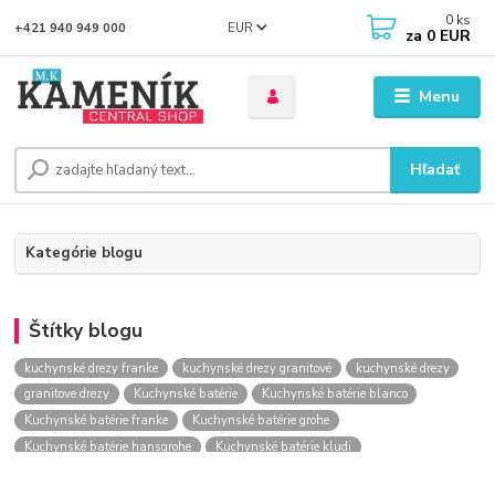
0
ks
EUR
+421 940 949 000
za
0 EUR
Menu
Hľadať
Kategórie blogu
Štítky blogu
kuchynské drezy franke
kuchynské drezy granitové
kuchynské drezy
granitove drezy
Kuchynské batérie
Kuchynské batérie blanco
Kuchynské batérie franke
Kuchynské batérie grohe
Kuchynské batérie hansgrohe
Kuchynské batérie kludi
kuchynské batérie nástenné
kuchynské batérie obi