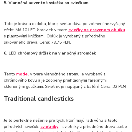
5. Vianočná adventná sviečka so sviečkami
Toto je krásna ozdoba, ktorej svetlo dáva po zotmení nezvyčajný
efekt. Má 10 LED žiaroviek v tvare
sviečky na drevenom oblúku
s plastovými krúžkami. Oblúk je vyrobený z prírodného
lakovaného dreva. Cena: 79,75 PLN.
6. LED chrómový držiak na vianočný stromček
Tento
model
v tvare vianočného stromu je vyrobený z
chrómového kovu a je zdobený priehľadnými farebnými
sklenenými guličkami. Svietnik je napájaný z batérií. Cena: 32 PLN
Traditional candlesticks
Je to perfektné riešenie pre tých, ktorí majú radi vôňu a teplo
prírodných sviečok.
svietniky
- svietniky z prírodného dreva alebo