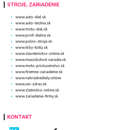
STROJE, ZARIADENIE
www.auto-diel.sk
www.auto-techna.sk
www.moto-diel.sk
www.profi-dielna.sk
www.polno-stroje.sk
www.krby-kotly.sk
www.stavebnictvo-online.sk
www.maxiobchod-naradie.sk
www.moto-prislusenstvo.sk
www.firemne-zariadenie.sk
www.nahradnediely.online
www.uni-zdrav.sk
www.zlatnictvo-online.sk
www.zariadenie-firmy.sk
KONTAKT