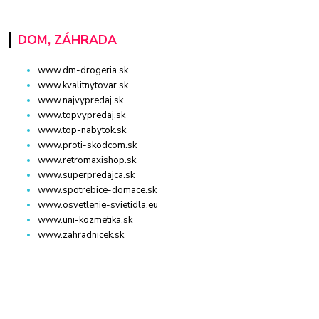
DOM, ZÁHRADA
www.dm-drogeria.sk
www.kvalitnytovar.sk
www.najvypredaj.sk
www.topvypredaj.sk
www.top-nabytok.sk
www.proti-skodcom.sk
www.retromaxishop.sk
www.superpredajca.sk
www.spotrebice-domace.sk
www.osvetlenie-svietidla.eu
www.uni-kozmetika.sk
www.zahradnicek.sk