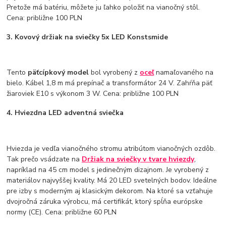
Pretože má batériu, môžete ju ľahko položiť na vianočný stôl.
Cena: približne 100 PLN
3. Kovový držiak na sviečky 5x LED Konstsmide
Tento
päťcípkový model
bol vyrobený z
oceľ
namaľovaného na
bielo. Kábel 1,8 m má prepínač a transformátor 24 V. Zahŕňa päť
žiaroviek E10 s výkonom 3 W. Cena: približne 100 PLN
4. Hviezdna LED adventná sviečka
Hviezda je vedľa vianočného stromu atribútom vianočných ozdôb.
Tak prečo vsádzate na
Držiak na sviečky v tvare hviezdy
,
napríklad na 45 cm model s jedinečným dizajnom. Je vyrobený z
materiálov najvyššej kvality. Má 20 LED svetelných bodov. Ideálne
pre izby s moderným aj klasickým dekorom. Na ktoré sa vzťahuje
dvojročná záruka výrobcu, má certifikát, ktorý spĺňa európske
normy (CE). Cena: približne 60 PLN