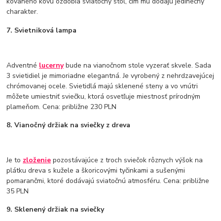
kovaného kovu ozdobia sviatočný stôl, čím mu dodajú jedinečný
charakter.
7. Svietniková lampa
Adventné
lucerny
bude na vianočnom stole vyzerať skvele. Sada
3 svietidiel je mimoriadne elegantná. Je vyrobený z nehrdzavejúcej
chrómovanej ocele. Svietidlá majú sklenené steny a vo vnútri
môžete umiestniť sviečku, ktorá osvetľuje miestnosť prírodným
plameňom. Cena: približne 230 PLN
8. Vianočný držiak na sviečky z dreva
Je to
zloženie
pozostávajúce z troch sviečok rôznych výšok na
plátku dreva s kužele a škoricovými tyčinkami a sušenými
pomarančmi, ktoré dodávajú sviatočnú atmosféru. Cena: približne
35 PLN
9. Sklenený držiak na sviečky