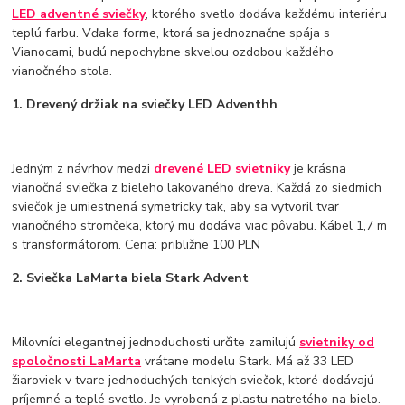
LED adventné sviečky
, ktorého svetlo dodáva každému interiéru
teplú farbu. Vďaka forme, ktorá sa jednoznačne spája s
Vianocami, budú nepochybne skvelou ozdobou každého
vianočného stola.
1. Drevený držiak na sviečky LED Adventhh
Jedným z návrhov medzi
drevené LED svietniky
je krásna
vianočná sviečka z bieleho lakovaného dreva. Každá zo siedmich
sviečok je umiestnená symetricky tak, aby sa vytvoril tvar
vianočného stromčeka, ktorý mu dodáva viac pôvabu. Kábel 1,7 m
s transformátorom. Cena: približne 100 PLN
2. Sviečka LaMarta biela Stark Advent
Milovníci elegantnej jednoduchosti určite zamilujú
svietniky od
spoločnosti LaMarta
vrátane modelu Stark. Má až 33 LED
žiaroviek v tvare jednoduchých tenkých sviečok, ktoré dodávajú
príjemné a teplé svetlo. Je vyrobená z plastu natretého na bielo.