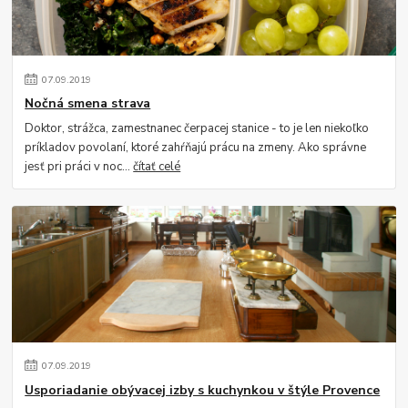
07
.
09
.
2019
Nočná smena strava
Doktor, strážca, zamestnanec čerpacej stanice - to je len niekoľko
príkladov povolaní, ktoré zahŕňajú prácu na zmeny. Ako správne
jesť pri práci v noc...
čítať celé
07
.
09
.
2019
Usporiadanie obývacej izby s kuchynkou v štýle Provence