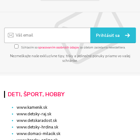
Prihlásiť sa
Súhlasím so
spracovaním osobných údajov
za účelom zasielania newslettera.
Nezmeškajte naše exkluzívne tipy, triky a jedinečné ponuky priamo vo vašej
schránke.
DETI, ŠPORT, HOBBY
www.kamenik.sk
www.detsky-raj.sk
www.detskaradost.sk
www.detsky-hrdina.sk
www.domaci-milacik.sk