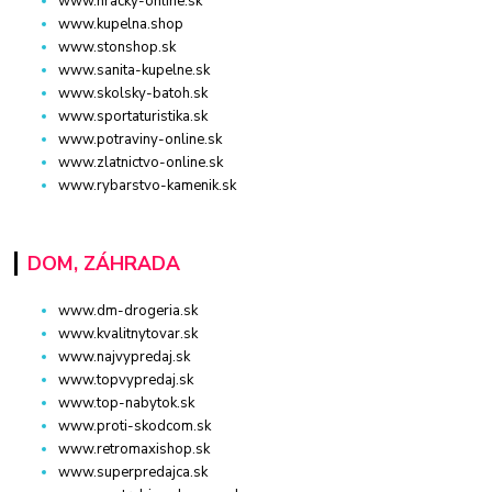
www.hracky-online.sk
www.kupelna.shop
www.stonshop.sk
www.sanita-kupelne.sk
www.skolsky-batoh.sk
www.sportaturistika.sk
www.potraviny-online.sk
www.zlatnictvo-online.sk
www.rybarstvo-kamenik.sk
DOM, ZÁHRADA
www.dm-drogeria.sk
www.kvalitnytovar.sk
www.najvypredaj.sk
www.topvypredaj.sk
www.top-nabytok.sk
www.proti-skodcom.sk
www.retromaxishop.sk
www.superpredajca.sk