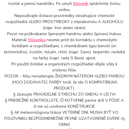
roztok a jemnú handričku. Po umytí
fóliovník
opláchnite čistou
vodou.
Nepoužívajte čistiace prostriedky obsahujúce chemické
rozpúšťadlá ALEBO PROSTRIEDKY z etylalkoholu A ALKOHOLU
(napr. Iron alebo okien).
Pozor na poškrabanie špinavým handrou alebo špinavú hubou.
Materiál
fóliovníka
nesmie prísť do kontaktu s chemickými
čistidlami a rozpúšťadlami, s chemikáliami typu benzín (vr.
technického), Acetón, toluén, chlór (napr. Savo), terpentín, riedidlá
na farby (napr. rada S 6xxx), apod.
Pri použití čistidiel a organických rozpúšťadiel dôjde vždy k
zničeniu fólie.
POZOR - fóliu nenatierajte ŽIADNYM NÁTEROM ALEBO FARBOU
(HOCI DODÁVATEĽ FARBY tvrdí, že ide O KOMPATIBILNÁ
PRODUKT).
§ zbavujte PRAVIDELNE STRECHU ZO SNEHU A LÍSTIA
§ PRIEBEŽNE KONTROLUJTE, ČI KOTVENIE pevne drží V PÓDE A
či nie sú uvoľnené KONŠTRUKCIE
§ AK meteorológovia hlásia VETERNÉ DNI, MUSIA BYŤ VO
FOLIÓVNIKU BEZPODMIENEČNE PEVNE UZATVORENĚ DVERE Aj
OKNÁ