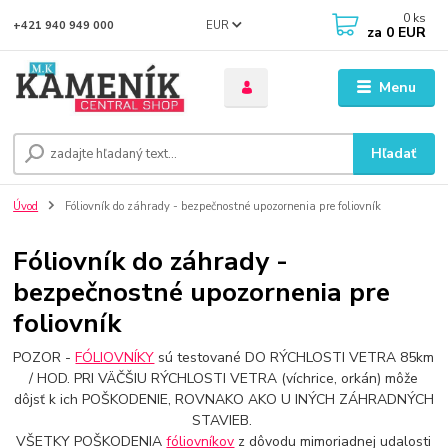
0
ks
EUR
+421 940 949 000
za
0 EUR
Menu
Hľadať
Úvod
Fóliovník do záhrady - bezpečnostné upozornenia pre foliovník
Fóliovník do záhrady -
bezpečnostné upozornenia pre
foliovník
POZOR -
FÓLIOVNÍKY
sú testované DO RÝCHLOSTI VETRA 85km
/ HOD. PRI VÄČŠIU RÝCHLOSTI VETRA (víchrice, orkán) môže
dôjsť k ich POŠKODENIE, ROVNAKO AKO U INÝCH ZÁHRADNÝCH
STAVIEB.
VŠETKY POŠKODENIA
fóliovníkov
z dôvodu mimoriadnej udalosti