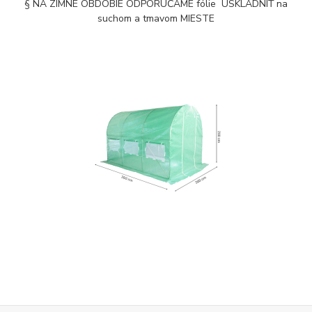
§ NA ZIMNÉ OBDOBIE ODPORÚČAME fólie USKLADNIŤ na
suchom a tmavom MIESTE