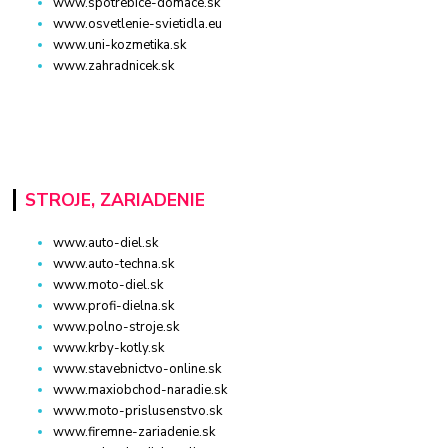
www.spotrebice-domace.sk
www.osvetlenie-svietidla.eu
www.uni-kozmetika.sk
www.zahradnicek.sk
STROJE, ZARIADENIE
www.auto-diel.sk
www.auto-techna.sk
www.moto-diel.sk
www.profi-dielna.sk
www.polno-stroje.sk
www.krby-kotly.sk
www.stavebnictvo-online.sk
www.maxiobchod-naradie.sk
www.moto-prislusenstvo.sk
www.firemne-zariadenie.sk