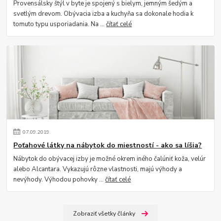
Provensálsky štýl v byte je spojený s bielym, jemným šedým a
svetlým drevom. Obývacia izba a kuchyňa sa dokonale hodia k
tomuto typu usporiadania. Na ...
čítať celé
07
.
09
.
2019
Poťahové látky na nábytok do miestností - ako sa líšia?
Nábytok do obývacej izby je možné okrem iného čalúniť koža, velúr
alebo Alcantara. Vykazujú rôzne vlastnosti, majú výhody a
nevýhody. Výhodou pohovky ...
čítať celé
Zobraziť všetky články